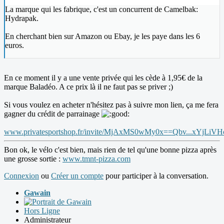
La marque qui les fabrique, c'est un concurrent de Camelbak:
Hydrapak.
En cherchant bien sur Amazon ou Ebay, je les paye dans les 6
euros.
En ce moment il y a une vente privée qui les cède à 1,95€ de la
marque Baladéo. A ce prix là il ne faut pas se priver ;)
Si vous voulez en acheter n'hésitez pas à suivre mon lien, ça me fera
gagner du crédit de parrainage
www.privatesportshop.fr/invite/MjAxMS0wMy0x==Qbv...xYj
Bon ok, le vélo c'est bien, mais rien de tel qu'une bonne pizza après
une grosse sortie :
www.tmnt-pizza.com
Connexion
ou
Créer un compte
pour participer à la conversation.
Gawain
Hors Ligne
Administrateur