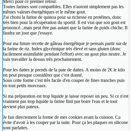
Merci pour ce premier retour.
Toutes farines sont compatibles. Elles n'auront simplement pas les
mêmes valeurs énergétiques et le même gout.
J'ai choisi la farine de quinoa pour sa richesse en protéines, donc
très bien pour la récupération du sportif. Il est vrai que son gout est
prononcé...mais peut être pas autant que la farine de poids chiche. Il
faudra un jour que j'essaye.
Pour ma future recette de gâteau énergétique je pensais partir sur de
la farine de riz. Index glycémique très élevé et sans gluten (donc
facilement assimilable pendant l'effort) avec un gout plus neutre. Je
vais travailler la dessus très prochainement.
Pour les dattes je prends de la pate de dattes. A moins de 2€ le kilo
on peut presque considérer que c'est donné.
Sous cette forme c'est très facile d'en couper de fines tranches puis
en tout petits morceaux.
Si ma préparation est trop liquide je laisse reposer un peu. Si ce n'est
vraiment pas trop liquide la farine finit par boire l'eau et le tout
devient plus pateux.
Je fais directement la forme de mes cookies avant la cuisson. Ca
évite d'avoir à les couper par la suite. Pour ça les plaques en silicone
sont parfaites.