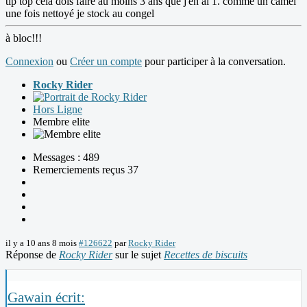
tip top cela dois faire au moins 3 ans que j'en ai 1. comme un camel'
une fois nettoyé je stock au congel
à bloc!!!
Connexion
ou
Créer un compte
pour participer à la conversation.
Rocky Rider
Hors Ligne
Membre elite
Messages : 489
Remerciements reçus 37
il y a 10 ans 8 mois
#126622
par
Rocky Rider
Réponse de
Rocky Rider
sur le sujet
Recettes de biscuits
Gawain écrit: