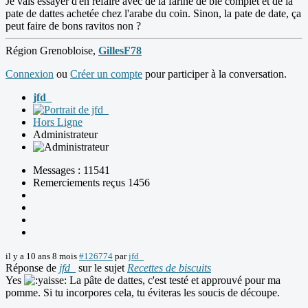
Je vais essayer d'en refaire avec de la farine de blé complet et de la
pate de dattes achetée chez l'arabe du coin. Sinon, la pate de date, ça
peut faire de bons ravitos non ?
Région Grenobloise,
GillesF78
Connexion
ou
Créer un compte
pour participer à la conversation.
jfd_
Hors Ligne
Administrateur
Messages : 11541
Remerciements reçus 1456
il y a 10 ans 8 mois
#126774
par
jfd_
Réponse de
jfd_
sur le sujet
Recettes de biscuits
Yes
La pâte de dattes, c'est testé et approuvé pour ma
pomme. Si tu incorpores cela, tu éviteras les soucis de découpe.