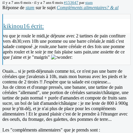
il y a 7 ans 6 mois
-
il y a 7 ans 6 mois
#153647
par
stam
Réponse de
stam
sur le sujet
Compléments alimentaires? & al
kikinou16 écrit:
vu que je roule le midi,je déjeune avec 2 tartines de pain confiture
vers 4h30,vers 10h une pomme ou une barre céréale,le midi c'est
salade composé ,je roule,une barre céréale et des fois une pomme
après rouler et le soir je me fais plaise sans pain,une assiette de ce
que j'aime et je "maigris"
Ouais... si je petit-déjeunais comme toi, ce n'est pas une barre de
céréales que j'avalerais à 10h, mais mon bureau avec les pieds et le
contenu de 2 tiroirs !! J'espère que ta salade est copieuse...
Jus de citron et d'orange pressés, une banane, une tartine de pain
céréales "allemand", une portion de céréales sarrasin/châtaigne, une
tartine de pain normal + purée d'amandes et compote de fruits sans
sucre, un bol de lait d'amande/châtaigne : je me leste de 800 à 900g
pour le p'tit-déj, et je n'ai plus de place pour les compléments
alimentaires ! Et le grand plaisir c'est de le prendre à l'étranger avec
des oeufs, du fromage, des galettes, des pommes de terre...
Les "compléments alimentaires" que je prends sont :