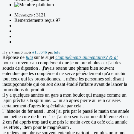
Messages : 3121
Remerciements reçus 97
il y a 7 ans 6 mois
#153646
par
lulu
Réponse de
lulu
sur le sujet
Compléments alimentaires? & al
pour en revenir au complément que je ne prend plus car j'ai des
soucis de digestion ...j'avais retenu une phrase bien souvent
entendue que les complément ne serve généralement qu'a enrichir
tout ceux qui les promotionnes.... même les personnes soit disant
insoupçonnable qui on soit disant étudié l'affaire avant de lancer la
promotions du produit.
il y a quelques années un gars a mon boulot qui mange comme un
lapin prêchais la spiruline..... un an après pierre au rein causées
certainement d'après le spécialiste par cela .
l'"histoire du fer aussi ...moi j'ai pris par le passé le matin une année
une petite cure de fer en 1 er j'ai rien sentis comme différence et en
2 em j'ai appris trop tard que pris le matin avec du café cela annule
les effets , idem pour le magnésium .
je retiens une phrase souvent entendue partout ...en plus pour moi