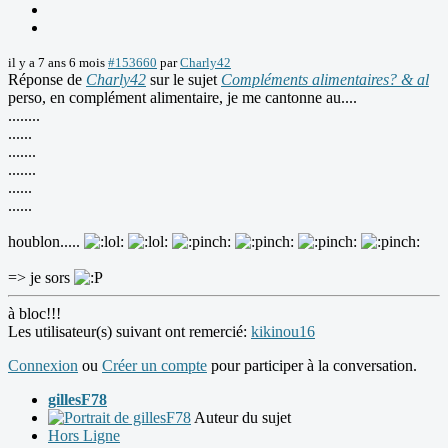
il y a 7 ans 6 mois
#153660
par
Charly42
Réponse de
Charly42
sur le sujet
Compléments alimentaires? & al
perso, en complément alimentaire, je me cantonne au....
........
......
.......
.......
......
......
houblon.....
=> je sors
à bloc!!!
Les utilisateur(s) suivant ont remercié:
kikinou16
Connexion
ou
Créer un compte
pour participer à la conversation.
gillesF78
Auteur du sujet
Hors Ligne