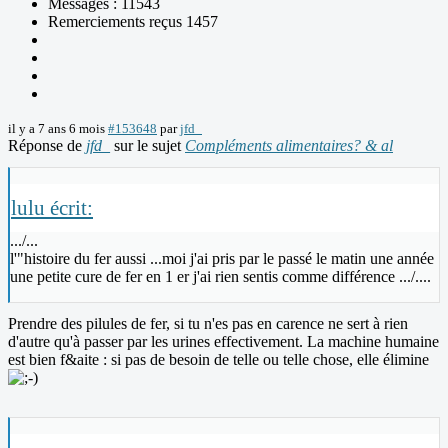
Messages : 11543
Remerciements reçus 1457
il y a 7 ans 6 mois
#153648
par
jfd_
Réponse de
jfd_
sur le sujet
Compléments alimentaires? & al
lulu écrit:
.../...
l'"histoire du fer aussi ...moi j'ai pris par le passé le matin une année
une petite cure de fer en 1 er j'ai rien sentis comme différence .../....
Prendre des pilules de fer, si tu n'es pas en carence ne sert à rien
d'autre qu'à passer par les urines effectivement. La machine humaine
est bien f&aite : si pas de besoin de telle ou telle chose, elle élimine