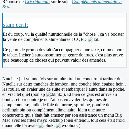
Réponse de
Cricridamour
sur le sujet
Compléments alimentaires?
& al
stam écrit:
Et du coup, vu la qualité nutritionnelle de la "chose", ça va booster
la vente de compléments alimentaires ! CQFD
Ce genre de promo devrait s'accompagner d'une taxe, comme pour
le tabac. Inciter à surconsommer ce genre de trucs, c'est plus grave
que beaucoup de choses qui peuvent valoir des amendes.
Nutella : j’ai vu une fois sur un ultra trail un concurrent tartiner du
Nutella sur deux tranches de jambon, une couche bien épaisse hein..
les rouler, en avaler une de suite et embarquer l’autre dans sa poche,
en vrac tel quel (bon ap
). Et bien ce gars est arrivé au
bout… et par contre je ne l‘ai pas vu avaler des graines de
pamplemousse, huile de foie de morue, spiruline, poudre de
perlimpinpin ou complément alimentaire. Idem une autre
concurrente qui s’était fait amener par son assistance un menu Big
Mac avec les frites mayo ketchup (bien entendu, tout cela était froid
quand elle l’a avalé
).