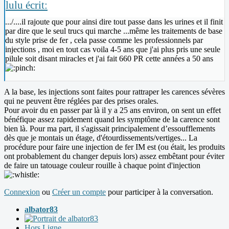
lulu écrit:
.../....il rajoute que pour ainsi dire tout passe dans les urines et il finit
par dire que le seul trucs qui marche ...même les traitements de base
du style prise de fer , cela passe comme les professionnels par
injections , moi en tout cas voila 4-5 ans que j'ai plus pris une seule
pilule soit disant miracles et j'ai fait 660 PR cette années a 50 ans
A la base, les injections sont faites pour rattraper les carences sévères
qui ne peuvent être réglées par des prises orales.
Pour avoir du en passer par là il y a 25 ans environ, on sent un effet
bénéfique assez rapidement quand les symptôme de la carence sont
bien là. Pour ma part, il s'agissait principalement d’essoufflements
dès que je montais un étage, d'étourdissements/vertiges... La
procédure pour faire une injection de fer IM est (ou était, les produits
ont probablement du changer depuis lors) assez embêtant pour éviter
de faire un tatouage couleur rouille à chaque point d'injection
Connexion
ou
Créer un compte
pour participer à la conversation.
albator83
Hors Ligne