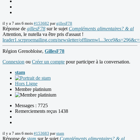
il y a 7 ans 6 mois
#153682
par
gillesF78
Réponse de
gillesF78
sur le sujet
Compléments alimentaires? & al
Attention, le nutella va être pris d'assaut !
leader1.scrproemailing.com/newsletter/offlinenwl...3ece9&s=296&c
Région Grenobloise,
GillesF78
Connexion
ou
Créer un compte
pour participer à la conversation.
stam
Hors Ligne
Membre platinium
Messages : 7725
Remerciements reçus 1438
il y a 7 ans 6 mois
#153683
par
stam
Réponse de
stam
sur le sujet
Compléments alimentaires? & al