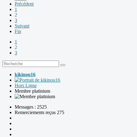
Précédent
1
2
3
Suivant
Fin
1
2
3
kikinou16
Hors Ligne
Membre platinium
Messages : 2525
Remerciements reçus 275