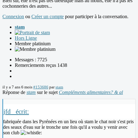
Bien sur, elle n'est pas très diététique mais au moins, elle n'a pas les
cochonneries des autres...
Connexion
ou
Créer un compte
pour participer à la conversation.
stam
Hors Ligne
Membre platinium
Messages : 7725
Remerciements reçus 1438
il y a 7 ans 6 mois
#153686
par
stam
Réponse de
stam
sur le sujet
Compléments alimentaires? & al
jfd_ écrit:
fabriquée dans les Pyrénées en un lieu où stam le chat noir s'est pris
des seaux d'eau sur le tronche une fois qu'il a voulu y venir avec
son club