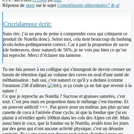
il y a 7 ans 6 mois
#153688
par
stam
Réponse de
stam
sur le sujet
Compléments alimentaires? & al
Cricridamour écrit:
Sans rire, j’ai un peu de peine à comprendre ceux qui critiquent ce
produit (le Nutella donc). Selon moi, cela tient beaucoup du bashing
écolo-bobo-politiquement correct. Car à part la proportion de sucre
(de betteraves, donc naturel) de 56%, je ne vois pas bien ce qu’on
lui reproche. Merci d’éclairer ma lanterne.
Tu me fais penser à un collègue qui s'insurgeait de devoir creuser un
bassin de rétention égal au volume des cuves en aval d'une unité de
méthanisation : bah oui, c'est naturel ce qu'il y a dedans (comme
l'uranium 238 d'ailleurs
), si ça coule ça ne fait que revenir à la
nature !
Ce que je reproche au Nutella ? Sucrose et graisses saturées, c'est
tout. C'est peu mais en proportion dans le mélange c'est énorme. Et
un pouvoir addictif +++. Pas grave pour un traileur, pas plus qu'une
canette de coca à l'arrivée d'une cyclo, ni que la fondue que j'ai eu
plaisir à m'enfiler après 100km dans les cols des Alpes cet été. Mais
aussi bien le coca, que la fondue ou le Nutella, avalés tous les jours
par des gens qui n'ont aucune activité physique, c'est un désastre
sanitaire. Et ça me gave par-dessus tout qu'on cherche à nous en