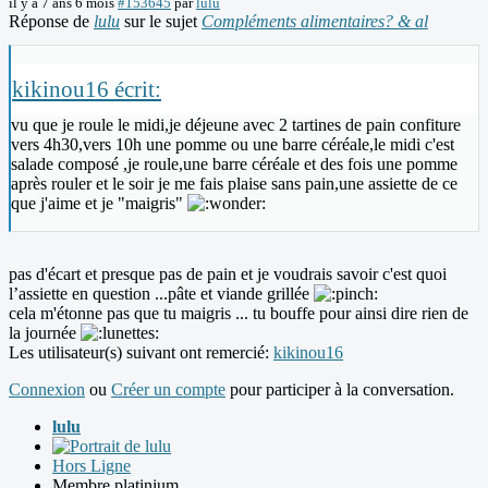
il y a 7 ans 6 mois
#153645
par
lulu
Réponse de
lulu
sur le sujet
Compléments alimentaires? & al
kikinou16 écrit:
vu que je roule le midi,je déjeune avec 2 tartines de pain confiture
vers 4h30,vers 10h une pomme ou une barre céréale,le midi c'est
salade composé ,je roule,une barre céréale et des fois une pomme
après rouler et le soir je me fais plaise sans pain,une assiette de ce
que j'aime et je "maigris"
pas d'écart et presque pas de pain et je voudrais savoir c'est quoi
l’assiette en question ...pâte et viande grillée
cela m'étonne pas que tu maigris ... tu bouffe pour ainsi dire rien de
la journée
Les utilisateur(s) suivant ont remercié:
kikinou16
Connexion
ou
Créer un compte
pour participer à la conversation.
lulu
Hors Ligne
Membre platinium