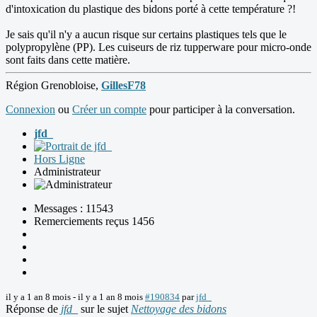
d'intoxication du plastique des bidons porté à cette température ?!
Je sais qu'il n'y a aucun risque sur certains plastiques tels que le
polypropylène (PP). Les cuiseurs de riz tupperware pour micro-onde
sont faits dans cette matière.
Région Grenobloise,
GillesF78
Connexion
ou
Créer un compte
pour participer à la conversation.
jfd_
Hors Ligne
Administrateur
Messages : 11543
Remerciements reçus 1456
il y a 1 an 8 mois
-
il y a 1 an 8 mois
#190834
par
jfd_
Réponse de
jfd_
sur le sujet
Nettoyage des bidons