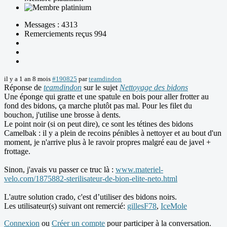
Messages : 4313
Remerciements reçus 994
il y a 1 an 8 mois
#190825
par
teamdindon
Réponse de
teamdindon
sur le sujet
Nettoyage des bidons
Une éponge qui gratte et une spatule en bois pour aller frotter au
fond des bidons, ça marche plutôt pas mal. Pour les filet du
bouchon, j'utilise une brosse à dents.
Le point noir (si on peut dire), ce sont les tétines des bidons
Camelbak : il y a plein de recoins pénibles à nettoyer et au bout d'un
moment, je n'arrive plus à le ravoir propres malgré eau de javel +
frottage.
Sinon, j'avais vu passer ce truc là :
www.materiel-
velo.com/1875882-sterilisateur-de-bion-elite-neto.html
L'autre solution crado, c'est d’utiliser des bidons noirs.
Les utilisateur(s) suivant ont remercié:
gillesF78
,
IceMole
Connexion
ou
Créer un compte
pour participer à la conversation.