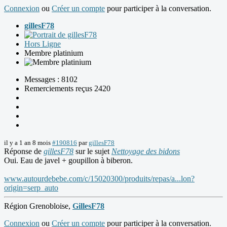
Connexion
ou
Créer un compte
pour participer à la conversation.
gillesF78
Hors Ligne
Membre platinium
Messages : 8102
Remerciements reçus 2420
il y a 1 an 8 mois
#190816
par
gillesF78
Réponse de
gillesF78
sur le sujet
Nettoyage des bidons
Oui. Eau de javel + goupillon à biberon.
www.autourdebebe.com/c/15020300/produits/repas/a...lon?
origin=serp_auto
Région Grenobloise,
GillesF78
Connexion
ou
Créer un compte
pour participer à la conversation.