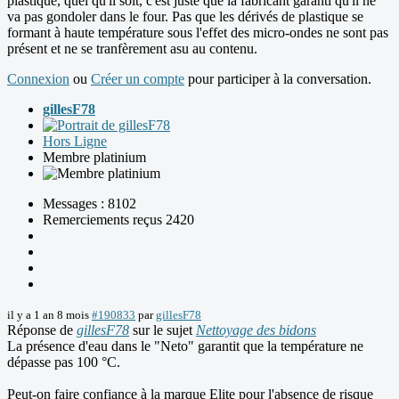
plastique, quel qu'il soit, c'est juste que la fabricant garanti qu'il ne
va pas gondoler dans le four. Pas que les dérivés de plastique se
formant à haute température sous l'effet des micro-ondes ne sont pas
présent et ne se tranfèrement asu au contenu.
Connexion
ou
Créer un compte
pour participer à la conversation.
gillesF78
Hors Ligne
Membre platinium
Messages : 8102
Remerciements reçus 2420
il y a 1 an 8 mois
#190833
par
gillesF78
Réponse de
gillesF78
sur le sujet
Nettoyage des bidons
La présence d'eau dans le "Neto" garantit que la température ne
dépasse pas 100 °C.
Peut-on faire confiance à la marque Elite pour l'absence de risque