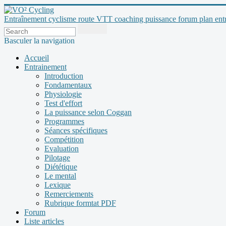
Entraînement cyclisme route VTT coaching puissance forum plan entraî
Basculer la navigation
Accueil
Entrainement
Introduction
Fondamentaux
Physiologie
Test d'effort
La puissance selon Coggan
Programmes
Séances spécifiques
Compétition
Evaluation
Pilotage
Diététique
Le mental
Lexique
Remerciements
Rubrique formtat PDF
Forum
Liste articles