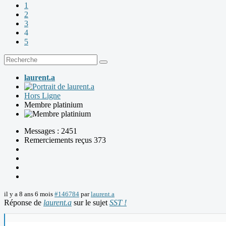
1
2
3
4
5
laurent.a
Hors Ligne
Membre platinium
Messages : 2451
Remerciements reçus 373
il y a 8 ans 6 mois
#146784
par
laurent.a
Réponse de
laurent.a
sur le sujet
SST !