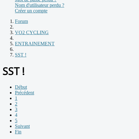
Nom d'utilisateur perdu ?
Créer un compte
Forum
VO2 CYCLING
ENTRAINEMENT
SST !
SST !
Début
Précédent
1
2
3
4
5
Suivant
Fin