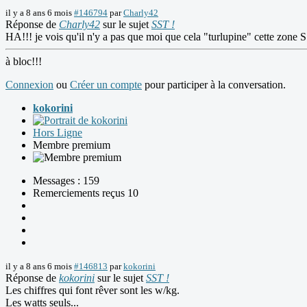
il y a 8 ans 6 mois
#146794
par
Charly42
Réponse de
Charly42
sur le sujet
SST !
HA!!! je vois qu'il n'y a pas que moi que cela "turlupine" cette zone
à bloc!!!
Connexion
ou
Créer un compte
pour participer à la conversation.
kokorini
Hors Ligne
Membre premium
Messages : 159
Remerciements reçus 10
il y a 8 ans 6 mois
#146813
par
kokorini
Réponse de
kokorini
sur le sujet
SST !
Les chiffres qui font rêver sont les w/kg.
Les watts seuls...