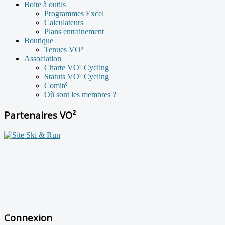
Boite à outils
Programmes Excel
Calculateurs
Plans entrainement
Boutique
Tenues VO²
Association
Charte VO² Cycling
Statuts VO² Cycling
Comité
Où sont les membres ?
Partenaires VO²
Connexion