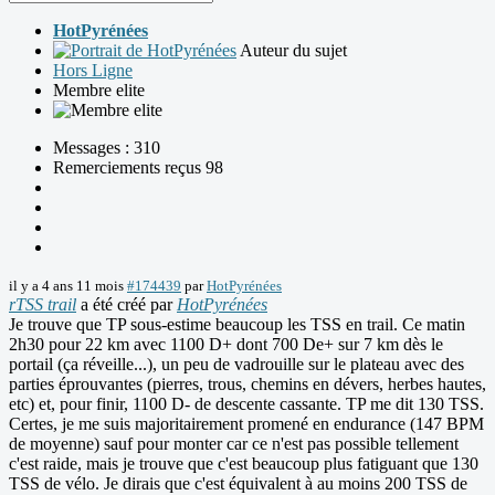
HotPyrénées
Auteur du sujet
Hors Ligne
Membre elite
Messages : 310
Remerciements reçus 98
il y a 4 ans 11 mois
#174439
par
HotPyrénées
rTSS trail
a été créé par
HotPyrénées
Je trouve que TP sous-estime beaucoup les TSS en trail. Ce matin
2h30 pour 22 km avec 1100 D+ dont 700 De+ sur 7 km dès le
portail (ça réveille...), un peu de vadrouille sur le plateau avec des
parties éprouvantes (pierres, trous, chemins en dévers, herbes hautes,
etc) et, pour finir, 1100 D- de descente cassante. TP me dit 130 TSS.
Certes, je me suis majoritairement promené en endurance (147 BPM
de moyenne) sauf pour monter car ce n'est pas possible tellement
c'est raide, mais je trouve que c'est beaucoup plus fatiguant que 130
TSS de vélo. Je dirais que c'est équivalent à au moins 200 TSS de