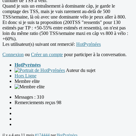
cumuler de TSS à vélo.
Quand je suis un entraînement à dominante càp, je garde le
comptage des TSS, mais je vais rarement au-delà de 500
TSS/semaine, là où avec une dominante vélo je peux aller à 800.
Et donc si je suis ta proposition (200TSS "ressentis" pour 130
estimés par TP : +50-55% entre estimés et ressentis), on n'est pas
loin du même ratio (500 TSS/semaine maxi en càp vs 800 à vélo :
+60%).
Les utilisateur(s) suivant ont remercié:
HotPyrénées
Connexion
ou
Créer un compte
pour participer à la conversation.
HotPyrénées
Auteur du sujet
Hors Ligne
Membre elite
Messages : 310
Remerciements reçus 98
il y a 4 ans 11 mois
#174444
par
HotPyrénées