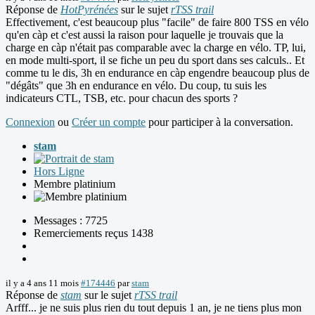
Réponse de
HotPyrénées
sur le sujet
rTSS trail
Effectivement, c'est beaucoup plus "facile" de faire 800 TSS en vélo
qu'en càp et c'est aussi la raison pour laquelle je trouvais que la
charge en càp n'était pas comparable avec la charge en vélo. TP, lui,
en mode multi-sport, il se fiche un peu du sport dans ses calculs.. Et
comme tu le dis, 3h en endurance en càp engendre beaucoup plus de
"dégâts" que 3h en endurance en vélo. Du coup, tu suis les
indicateurs CTL, TSB, etc. pour chacun des sports ?
Connexion
ou
Créer un compte
pour participer à la conversation.
stam
Hors Ligne
Membre platinium
Messages : 7725
Remerciements reçus 1438
il y a 4 ans 11 mois
#174446
par
stam
Réponse de
stam
sur le sujet
rTSS trail
Arfff... je ne suis plus rien du tout depuis 1 an, je ne tiens plus mon