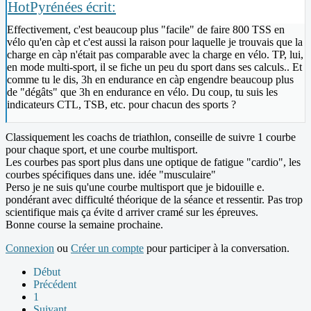
HotPyrénées écrit:
Effectivement, c'est beaucoup plus "facile" de faire 800 TSS en
vélo qu'en càp et c'est aussi la raison pour laquelle je trouvais que la
charge en càp n'était pas comparable avec la charge en vélo. TP, lui,
en mode multi-sport, il se fiche un peu du sport dans ses calculs.. Et
comme tu le dis, 3h en endurance en càp engendre beaucoup plus
de "dégâts" que 3h en endurance en vélo. Du coup, tu suis les
indicateurs CTL, TSB, etc. pour chacun des sports ?
Classiquement les coachs de triathlon, conseille de suivre 1 courbe
pour chaque sport, et une courbe multisport.
Les courbes pas sport plus dans une optique de fatigue "cardio", les
courbes spécifiques dans une. idée "musculaire"
Perso je ne suis qu'une courbe multisport que je bidouille e.
pondérant avec difficulté théorique de la séance et ressentir. Pas trop
scientifique mais ça évite d arriver cramé sur les épreuves.
Bonne course la semaine prochaine.
Connexion
ou
Créer un compte
pour participer à la conversation.
Début
Précédent
1
Suivant