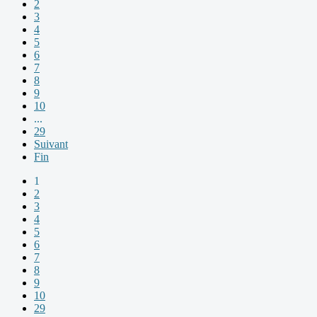
2
3
4
5
6
7
8
9
10
...
29
Suivant
Fin
1
2
3
4
5
6
7
8
9
10
29