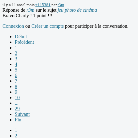
il y a 11 ans 9 mois
#115381
par
r3m
Réponse de
r3m
sur le sujet
jeu photo de cinéma
Bravo Charly ! 1 point !!!
Connexion
ou
Créer un compte
pour participer à la conversation.
Début
Précédent
1
2
3
4
5
6
7
8
9
10
...
29
Suivant
Fin
1
2