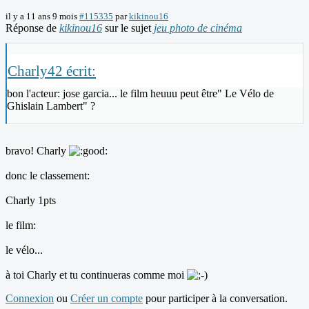
il y a 11 ans 9 mois
#115335
par
kikinou16
Réponse de
kikinou16
sur le sujet
jeu photo de cinéma
Charly42 écrit:
bon l'acteur: jose garcia... le film heuuu peut être" Le Vélo de
Ghislain Lambert" ?
bravo! Charly
donc le classement:
Charly 1pts
le film:
le vélo...
à toi Charly et tu continueras comme moi
Connexion
ou
Créer un compte
pour participer à la conversation.