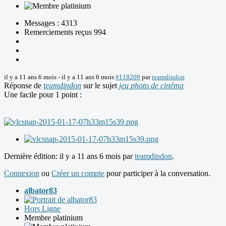
Messages : 4313
Remerciements reçus 994
il y a 11 ans 6 mois
-
il y a 11 ans 6 mois
#118209
par
teamdindon
Réponse de
teamdindon
sur le sujet
jeu photo de cinéma
Une facile pour 1 point :
Dernière édition: il y a 11 ans 6 mois par
teamdindon
.
Connexion
ou
Créer un compte
pour participer à la conversation.
albator83
Hors Ligne
Membre platinium