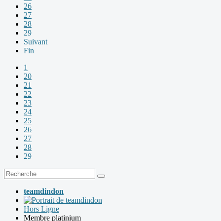
26
27
28
29
Suivant
Fin
1
20
21
22
23
24
25
26
27
28
29
teamdindon
Hors Ligne
Membre platinium