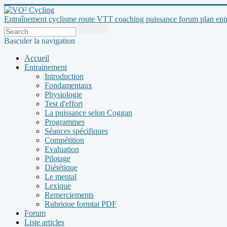
Entraînement cyclisme route VTT coaching puissance forum plan entraî
Basculer la navigation
Accueil
Entrainement
Introduction
Fondamentaux
Physiologie
Test d'effort
La puissance selon Coggan
Programmes
Séances spécifiques
Compétition
Evaluation
Pilotage
Diététique
Le mental
Lexique
Remerciements
Rubrique formtat PDF
Forum
Liste articles