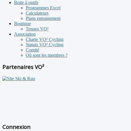
Boite à outils
Programmes Excel
Calculateurs
Plans entrainement
Boutique
Tenues VO²
Association
Charte VO² Cycling
Statuts VO² Cycling
Comité
Où sont les membres ?
Partenaires VO²
Connexion