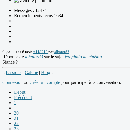
Messages : 12474
Remerciements reçus 1634
il y a 11 ans 6 mois
#118210
par
albator83
Réponse de
albator83
sur le sujet
jeu photo de cinéma
Signes ?
.:
Passions
|
Galerie
|
Blog
:.
Connexion
ou
Créer un compte
pour participer à la conversation.
Début
Précédent
1
...
20
21
22
23