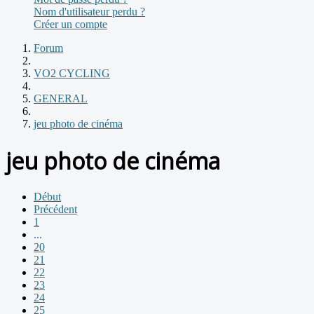
Nom d'utilisateur perdu ?
Créer un compte
Forum
VO2 CYCLING
GENERAL
jeu photo de cinéma
jeu photo de cinéma
Début
Précédent
1
...
20
21
22
23
24
25