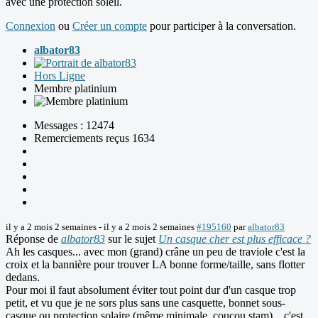
avec une protection soleil.
Connexion
ou
Créer un compte
pour participer à la conversation.
albator83
Hors Ligne
Membre platinium
Messages : 12474
Remerciements reçus 1634
il y a 2 mois 2 semaines
-
il y a 2 mois 2 semaines
#195160
par
albator83
Réponse de
albator83
sur le sujet
Un casque cher est plus efficace ?
Ah les casques... avec mon (grand) crâne un peu de traviole c'est la
croix et la bannière pour trouver LA bonne forme/taille, sans flotter
dedans.
Pour moi il faut absolument éviter tout point dur d'un casque trop
petit, et vu que je ne sors plus sans une casquette, bonnet sous-
casque ou protection solaire (même minimale, coucou stam)... c'est