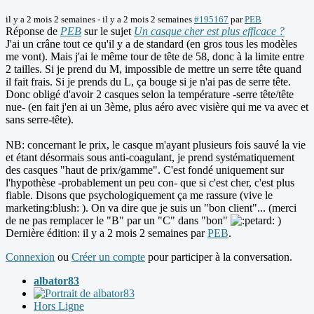
il y a 2 mois 2 semaines
-
il y a 2 mois 2 semaines
#195167
par
PEB
Réponse de
PEB
sur le sujet
Un casque cher est plus efficace ?
J'ai un crâne tout ce qu'il y a de standard (en gros tous les modèles
me vont). Mais j'ai le même tour de tête de 58, donc à la limite entre
2 tailles. Si je prend du M, impossible de mettre un serre tête quand
il fait frais. Si je prends du L, ça bouge si je n'ai pas de serre tête.
Donc obligé d'avoir 2 casques selon la température -serre tête/tête
nue- (en fait j'en ai un 3ème, plus aéro avec visière qui me va avec et
sans serre-tête).
NB: concernant le prix, le casque m'ayant plusieurs fois sauvé la vie
et étant désormais sous anti-coagulant, je prend systématiquement
des casques "haut de prix/gamme". C'est fondé uniquement sur
l'hypothèse -probablement un peu con- que si c'est cher, c'est plus
fiable. Disons que psychologiquement ça me rassure (vive le
marketing:blush: ). On va dire que je suis un "bon client"... (merci
de ne pas remplacer le "B" par un "C" dans "bon"
)
Dernière édition: il y a 2 mois 2 semaines par
PEB
.
Connexion
ou
Créer un compte
pour participer à la conversation.
albator83
Hors Ligne