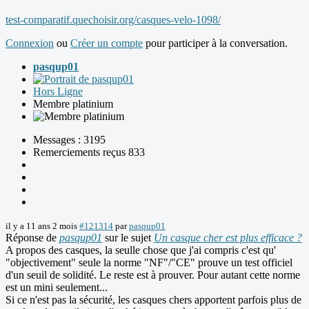
test-comparatif.quechoisir.org/casques-velo-1098/
Connexion
ou
Créer un compte
pour participer à la conversation.
pasqup01
Hors Ligne
Membre platinium
Messages : 3195
Remerciements reçus 833
il y a 11 ans 2 mois
#121314
par
pasqup01
Réponse de
pasqup01
sur le sujet
Un casque cher est plus efficace ?
A propos des casques, la seulle chose que j'ai compris c'est qu'
"objectivement" seule la norme "NF"/"CE" prouve un test officiel
d'un seuil de solidité. Le reste est à prouver. Pour autant cette norme
est un mini seulement...
Si ce n'est pas la sécurité, les casques chers apportent parfois plus de