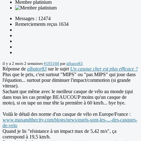
Membre platinium
Messages : 12474
Remerciements reçus 1634
il y a 2 mois 2 semaines
#195168
par
albator83
Réponse de
albator83
sur le sujet
Un casque cher est plus efficace ?
Plus que le prix, c'est surtout "MIPS" ou "pas MIPS" qui joue dans
l'équation... surtout pour diminuer l'impact/commotion (si grande
vitesse).
Sachant que même avec le meilleur casque de vélo au monde (qui
dans tous les cas protège BEAUCOUP moins qu'un casque de
moto), si on tape un mur tête la première à 60 km/h... bye bye.
Voilà le détail des norme d'un casque de vélo en Europe/France :
www.maxandthecity.com/blogs/news/quels-sont-les-...-des-casques-
de-velo
Quand je lis "résistance à un impact max de 5,42 m/s", ça
correspond à 19,5 km/h.