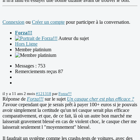
Il m'a fallu en essayer une bonne dizaine avant de trouver le bon.
Connexion
ou
Créer un compte
pour participer à la conversation.
Forza!!!
Auteur du sujet
Hors Ligne
Membre platinium
Messages : 753
Remerciements reçus 87
il y a 11 ans 2 mois
#121318
par
Forza!!!
Réponse de
Forza!!!
sur le sujet
Un casque cher est plus efficace ?
J'avoue cependant que je serais prêt à payer 100+ euros si je pouvais
avoir simplement la certitude qu'un tel casque serait plus efficace
comparativement, et que, de ce fait, là où un autre bon marché me
laisserait gravement blessé en cas de violent choc, le casque cher me
laisserait seulement l "moyennement" blessé.
Il faudrait un système comme les crashs-tests de voitures, avec des