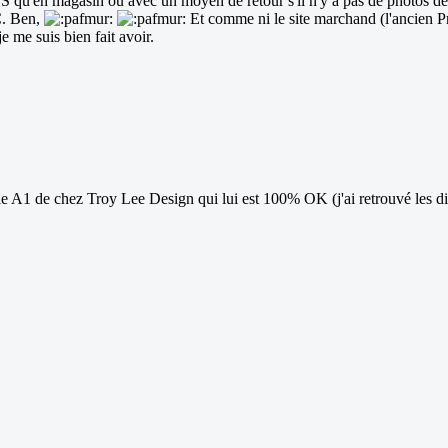
 qu'en magasin ou avec un moyen de retour s'il n'y a pas de photos de l
C. Ben,
Et comme ni le site marchand (l'ancien Pr
e me suis bien fait avoir.
le A1 de chez Troy Lee Design qui lui est 100% OK (j'ai retrouvé les