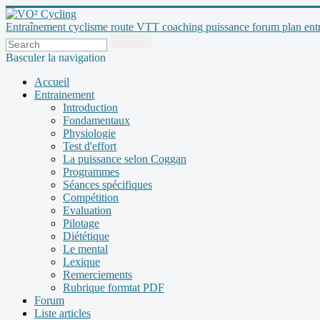
Entraînement cyclisme route VTT coaching puissance forum plan entraî
Basculer la navigation
Accueil
Entrainement
Introduction
Fondamentaux
Physiologie
Test d'effort
La puissance selon Coggan
Programmes
Séances spécifiques
Compétition
Evaluation
Pilotage
Diététique
Le mental
Lexique
Remerciements
Rubrique formtat PDF
Forum
Liste articles