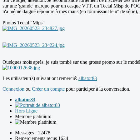
Sur ce sujet, attention. Je recommande fortement de n'acheter des MIPS
sur une 'grande' marque pour un casque VTT, un Tectal Misp de PO
n'a même daigné répondre à mes mails (en fournissant le n° de série), j
Photos Tectal "Mips"
Quelques mois après, je suis tombé sur une grosse promo sur le modè
Les utilisateur(s) suivant ont remercié:
albator83
Connexion
ou
Créer un compte
pour participer à la conversation.
albator83
Hors Ligne
Membre platinium
Messages : 12478
Remerciements reçus 1634