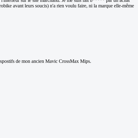
'intérieur sur le site marchand. Je me suis fait b***** par un achat
obike avant leurs soucis) n'a rien voulu faire, ni la marque elle-même
 dispostifs de mon ancien Mavic CrossMax Mips.