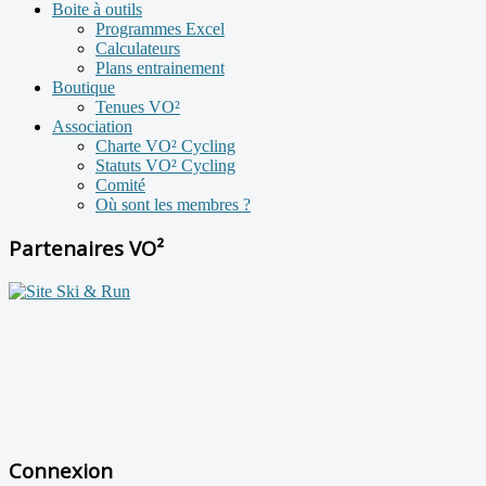
Boite à outils
Programmes Excel
Calculateurs
Plans entrainement
Boutique
Tenues VO²
Association
Charte VO² Cycling
Statuts VO² Cycling
Comité
Où sont les membres ?
Partenaires VO²
Connexion