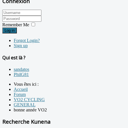
Connexion
Remember Me
Log in
Forgot Login?
Sign up
Qui est là ?
sandatos
PhilG81
Vous êtes ici :
Accueil
Forum
VO2 CYCLING
GENERAL
bonne année VO2
Recherche Kunena