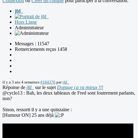
Connexion
ou
Créer un compte
pour participer à la conversation.
jfd_
Hors Ligne
Administrateur
Messages : 11547
Remerciements reçus 1458
il y a 3 ans 4 semaines
#184376
par
jfd_
Réponse de
jfd_
sur le sujet
Dopage ça va mieux !!!
@cyclo13 : Bah, les deux tableaux de Fred sont foutrement parlants,
non?
Sinon, ressorti il y a une quinzaine :
[Humour ON] 25 ans déjà