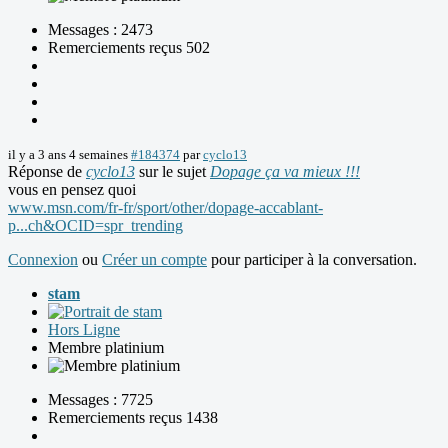
Messages : 2473
Remerciements reçus 502
il y a 3 ans 4 semaines
#184374
par
cyclo13
Réponse de
cyclo13
sur le sujet
Dopage ça va mieux !!!
vous en pensez quoi
www.msn.com/fr-fr/sport/other/dopage-accablant-
p...ch&OCID=spr_trending
Connexion
ou
Créer un compte
pour participer à la conversation.
stam
Hors Ligne
Membre platinium
Messages : 7725
Remerciements reçus 1438