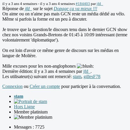
il y a 3 ans 4 semaines
-
il y a 3 ans 4 semaines
#184403
par
jfd_
Réponse de
jfd_
sur le sujet
Dopage ça va mieux !!!
On aime ou on n'aime pas mais GCN reste un média dédié au vélo.
Même si parfois la forme est un peu à discuter.
Je trouve que la question/le discours tenu dans le dernier GCN show
chez nos voisins Grands-Bretons de 01:45 à 10:09 intéressant (terme
volontairement 'diplomatique').
On est loin d'avoir ce même genre de discours sur les médias en
langue de Molière.
Mille excuses pour les non-anglophones
Dernière édition: il y a 3 ans 4 semaines par
jfd_
.
Les utilisateur(s) suivant ont remercié:
stam
,
gillesF78
Connexion
ou
Créer un compte
pour participer à la conversation.
stam
Hors Ligne
Membre platinium
Messages : 7725