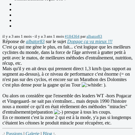
il y a 3 ans 1 mois
-
il y a 3 ans 1 mois
#184364
par
albator83
Réponse de
albator83
sur le sujet
Dopage ça va mieux !!!
C'est ça qui me gène le plus, en fait... c'est logique que les meilleurs
cyclistes du monde, dans la force de l'âge arrivent à gratter petit à
petit avec le matos, de meilleures méthodes d'entraînement, nutrition,
récup, etc.
Mais qu'il y en ait deux qui prennent direct 1,3 km/h (pas rapport au
segment au-dessus), à ce niveau de performance c'est énorme (= on
n'est pas sur des cyclos, et encore sur un Marathon des Dolomites
c'est plus dense pour la gagne qu'au Tour
).
Ou alors on considère que l'ensemble des leaders WT -hors Pogacar
et Vingegaard- ne sait pas s'entraîner... mais depuis 1990 l'histoire
nous a montré ce qu'il en était réellement des méthodes "miracles"
d'entraînement/préparation
presque à tous les coups.
En ce moment c'est la zone 2 qui est à la mode, y'a pas si longtemps
c'étaient les cétones le produit miracle pour récupérer, etc.
.:
Passions
|
Galerie
|
Blog
:.