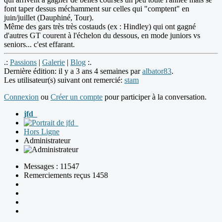
font taper dessus méchamment sur celles qui "comptent" en
juin/juillet (Dauphiné, Tour).
Même des gars très très costauds (ex : Hindley) qui ont gagné
d'autres GT courent à l'échelon du dessous, en mode juniors vs
seniors... c'est effarant.
.:
Passions
|
Galerie
|
Blog
:.
Dernière édition: il y a 3 ans 4 semaines par
albator83
.
Les utilisateur(s) suivant ont remercié:
stam
Connexion
ou
Créer un compte
pour participer à la conversation.
jfd_
Hors Ligne
Administrateur
Messages : 11547
Remerciements reçus 1458