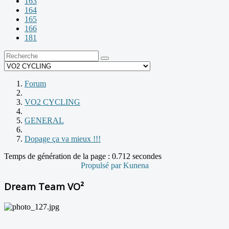
163
164
165
166
181
Forum
VO2 CYCLING
GENERAL
Dopage ça va mieux !!!
Temps de génération de la page : 0.712 secondes
Propulsé par
Kunena
Dream Team VO²