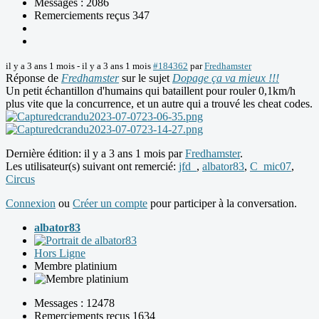
Messages : 2086
Remerciements reçus 347
il y a 3 ans 1 mois
-
il y a 3 ans 1 mois
#184362
par
Fredhamster
Réponse de
Fredhamster
sur le sujet
Dopage ça va mieux !!!
Un petit échantillon d'humains qui bataillent pour rouler 0,1km/h
plus vite que la concurrence, et un autre qui a trouvé les cheat codes.
Dernière édition: il y a 3 ans 1 mois par
Fredhamster
.
Les utilisateur(s) suivant ont remercié:
jfd_
,
albator83
,
C_mic07
,
Circus
Connexion
ou
Créer un compte
pour participer à la conversation.
albator83
Hors Ligne
Membre platinium
Messages : 12478
Remerciements reçus 1634