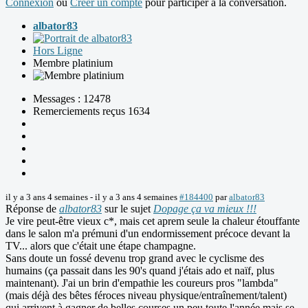
Connexion
ou
Créer un compte
pour participer à la conversation.
albator83
Hors Ligne
Membre platinium
Messages : 12478
Remerciements reçus 1634
il y a 3 ans 4 semaines
-
il y a 3 ans 4 semaines
#184400
par
albator83
Réponse de
albator83
sur le sujet
Dopage ça va mieux !!!
Je vire peut-être vieux c*, mais cet aprem seule la chaleur étouffante
dans le salon m'a prémuni d'un endormissement précoce devant la
TV... alors que c'était une étape champagne.
Sans doute un fossé devenu trop grand avec le cyclisme des
humains (ça passait dans les 90's quand j'étais ado et naïf, plus
maintenant). J'ai un brin d'empathie les coureurs pros "lambda"
(mais déjà des bêtes féroces niveau physique/entraînement/talent)
qui arrivent à gagner de belles courses un peu toute l'année mais se