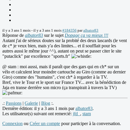
il y a 3 ans 1 mois
-
il y a 3 ans 1 mois
#184356
par
albator83
Réponse de
albator83
sur le sujet
Dopage ça va mieux !!!
Autant j'ai de sérieux doutes sur la probité des deux lascards (le vent
de c* je veux bien, mais y'a des limites... et il soufflait pour les
autres aussi le même jour ^^), autant on peut se passer citer le site
"putaclick" par excellence "sports.fr"
@ stam : moi aussi, mais il paraît que des gars qui en ch* sur un
vélo et calculent leur moindre cartouche au Giro (comme au dernier
Giro) comme des "humains", c'est ch* à regarder à la TV.
Bref, vive le Tour et le sport sur France TV... avec la bénédiction de
Jaja en transe derrière son micro (ça transpirait à travers la TV)
.:
Passions
|
Galerie
|
Blog
:.
Dernière édition: il y a 3 ans 1 mois par
albator83
.
Les utilisateur(s) suivant ont remercié:
jfd_
,
stam
Connexion
ou
Créer un compte
pour participer à la conversation.