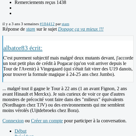
Remerciements reçus 1438
il y a 3 ans 3 semaines
#184412
par
stam
Réponse de
stam
sur le sujet
Dopage ça va mieux !!!
albator83 écrit:
C'est purement subjectif mais malgré deux mutants devant, j'accorde
un tout petit plus de crédit à Pogacar (qu'on voit arriver depuis le
Tour de l'Avenir) à Vingegaard (qui s'était fait virer des U19 danois,
pour trouver la formule magique à 24-25 ans chez Jumbo).
... malgré tout il gagne le Tour à 22 ans (1 an avant Fignon, 2 ans
avant Hinault et Merckx). Je suis curieux de voir ce que d'autres
monstres de précocité vont faire dans des "milieux" équivalents
(Nordhagen chez TJV) ou des environnements qui me semblent
moins vérolés (Uijtdebroeks chez Bora).
Connexion
ou
Créer un compte
pour participer à la conversation.
Début