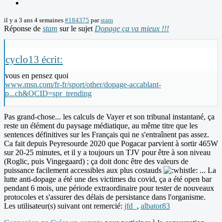
il y a 3 ans 4 semaines
#184375
par
stam
Réponse de
stam
sur le sujet
Dopage ça va mieux !!!
cyclo13 écrit:
vous en pensez quoi
www.msn.com/fr-fr/sport/other/dopage-accablant-
p...ch&OCID=spr_trending
Pas grand-chose... les calculs de Vayer et son tribunal instantané, ça
reste un élément du paysage médiatique, au même titre que les
sentences définitives sur les Français qui ne s'entraînent pas assez.
Ca fait depuis Peyresourde 2020 que Pogacar parvient à sortir 465W
sur 20-25 minutes, et il y a toujours un TJV pour être à son niveau
(Roglic, puis Vingegaard) ; ça doit donc être des valeurs de
puissance facilement accessibles aux plus costauds
... La
lutte anti-dopage a été une des victimes du covid, ça a été open bar
pendant 6 mois, une période extraordinaire pour tester de nouveaux
protocoles et s'assurer des délais de persistance dans l'organisme.
Les utilisateur(s) suivant ont remercié:
jfd_
,
albator83