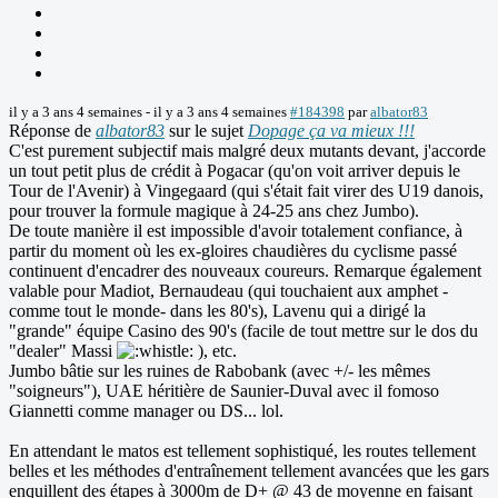
il y a 3 ans 4 semaines
-
il y a 3 ans 4 semaines
#184398
par
albator83
Réponse de
albator83
sur le sujet
Dopage ça va mieux !!!
C'est purement subjectif mais malgré deux mutants devant, j'accorde
un tout petit plus de crédit à Pogacar (qu'on voit arriver depuis le
Tour de l'Avenir) à Vingegaard (qui s'était fait virer des U19 danois,
pour trouver la formule magique à 24-25 ans chez Jumbo).
De toute manière il est impossible d'avoir totalement confiance, à
partir du moment où les ex-gloires chaudières du cyclisme passé
continuent d'encadrer des nouveaux coureurs. Remarque également
valable pour Madiot, Bernaudeau (qui touchaient aux amphet -
comme tout le monde- dans les 80's), Lavenu qui a dirigé la
"grande" équipe Casino des 90's (facile de tout mettre sur le dos du
"dealer" Massi
), etc.
Jumbo bâtie sur les ruines de Rabobank (avec +/- les mêmes
"soigneurs"), UAE héritière de Saunier-Duval avec il fomoso
Giannetti comme manager ou DS... lol.
En attendant le matos est tellement sophistiqué, les routes tellement
belles et les méthodes d'entraînement tellement avancées que les gars
enquillent des étapes à 3000m de D+ @ 43 de moyenne en faisant