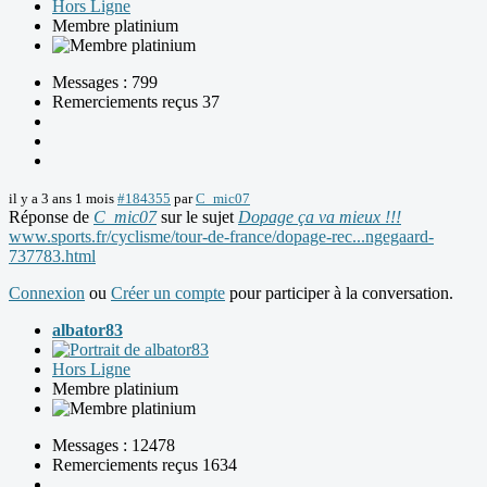
Hors Ligne
Membre platinium
Messages : 799
Remerciements reçus 37
il y a 3 ans 1 mois
#184355
par
C_mic07
Réponse de
C_mic07
sur le sujet
Dopage ça va mieux !!!
www.sports.fr/cyclisme/tour-de-france/dopage-rec...ngegaard-
737783.html
Connexion
ou
Créer un compte
pour participer à la conversation.
albator83
Hors Ligne
Membre platinium
Messages : 12478
Remerciements reçus 1634