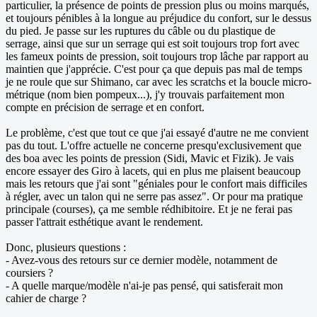
particulier, la présence de points de pression plus ou moins marqués,
et toujours pénibles à la longue au préjudice du confort, sur le dessus
du pied. Je passe sur les ruptures du câble ou du plastique de
serrage, ainsi que sur un serrage qui est soit toujours trop fort avec
les fameux points de pression, soit toujours trop lâche par rapport au
maintien que j'apprécie. C'est pour ça que depuis pas mal de temps
je ne roule que sur Shimano, car avec les scratchs et la boucle micro-
métrique (nom bien pompeux...), j'y trouvais parfaitement mon
compte en précision de serrage et en confort.
Le problème, c'est que tout ce que j'ai essayé d'autre ne me convient
pas du tout. L'offre actuelle ne concerne presqu'exclusivement que
des boa avec les points de pression (Sidi, Mavic et Fizik). Je vais
encore essayer des Giro à lacets, qui en plus me plaisent beaucoup
mais les retours que j'ai sont "géniales pour le confort mais difficiles
à régler, avec un talon qui ne serre pas assez". Or pour ma pratique
principale (courses), ça me semble rédhibitoire. Et je ne ferai pas
passer l'attrait esthétique avant le rendement.
Donc, plusieurs questions :
- Avez-vous des retours sur ce dernier modèle, notamment de
coursiers ?
- A quelle marque/modèle n'ai-je pas pensé, qui satisferait mon
cahier de charge ?