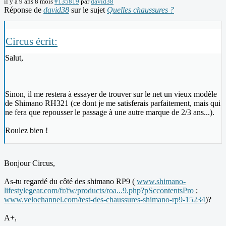
il y a 9 ans 8 mois
#135819
par
david38
Réponse de
david38
sur le sujet
Quelles chaussures ?
Circus écrit:
Salut,
Sinon, il me restera à essayer de trouver sur le net un vieux modèle
de Shimano RH321 (ce dont je me satisferais parfaitement, mais qui
ne fera que repousser le passage à une autre marque de 2/3 ans...).
Roulez bien !
Bonjour Circus,
As-tu regardé du côté des shimano RP9 (
www.shimano-
lifestylegear.com/fr/fw/products/roa...9.php?pSccontentsPro
;
www.velochannel.com/test-des-chaussures-shimano-rp9-15234
)?
A+,