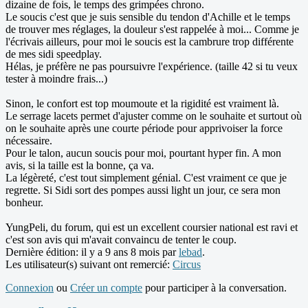
dizaine de fois, le temps des grimpées chrono.
Le soucis c'est que je suis sensible du tendon d'Achille et le temps
de trouver mes réglages, la douleur s'est rappelée à moi... Comme je
l'écrivais ailleurs, pour moi le soucis est la cambrure trop différente
de mes sidi speedplay.
Hélas, je préfère ne pas poursuivre l'expérience. (taille 42 si tu veux
tester à moindre frais...)
Sinon, le confort est top moumoute et la rigidité est vraiment là.
Le serrage lacets permet d'ajuster comme on le souhaite et surtout où
on le souhaite après une courte période pour apprivoiser la force
nécessaire.
Pour le talon, aucun soucis pour moi, pourtant hyper fin. A mon
avis, si la taille est la bonne, ça va.
La légèreté, c'est tout simplement génial. C'est vraiment ce que je
regrette. Si Sidi sort des pompes aussi light un jour, ce sera mon
bonheur.
YungPeli, du forum, qui est un excellent coursier national est ravi et
c'est son avis qui m'avait convaincu de tenter le coup.
Dernière édition: il y a 9 ans 8 mois par
lebad
.
Les utilisateur(s) suivant ont remercié:
Circus
Connexion
ou
Créer un compte
pour participer à la conversation.