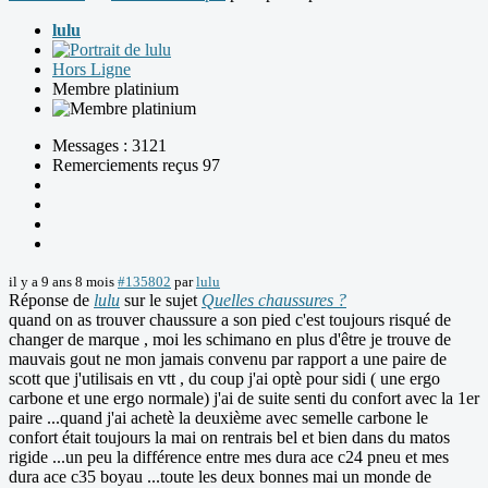
lulu
Hors Ligne
Membre platinium
Messages : 3121
Remerciements reçus 97
il y a 9 ans 8 mois
#135802
par
lulu
Réponse de
lulu
sur le sujet
Quelles chaussures ?
quand on as trouver chaussure a son pied c'est toujours risqué de
changer de marque , moi les schimano en plus d'être je trouve de
mauvais gout ne mon jamais convenu par rapport a une paire de
scott que j'utilisais en vtt , du coup j'ai optè pour sidi ( une ergo
carbone et une ergo normale) j'ai de suite senti du confort avec la 1er
paire ...quand j'ai achetè la deuxième avec semelle carbone le
confort était toujours la mai on rentrais bel et bien dans du matos
rigide ...un peu la différence entre mes dura ace c24 pneu et mes
dura ace c35 boyau ...toute les deux bonnes mai un monde de