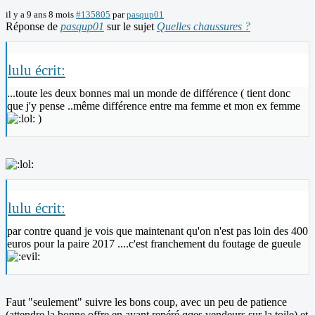
il y a 9 ans 8 mois
#135805
par
pasqup01
Réponse de
pasqup01
sur le sujet
Quelles chaussures ?
lulu écrit:
...toute les deux bonnes mai un monde de différence ( tient donc
que j'y pense ..même différence entre ma femme et mon ex femme
)
lulu écrit:
par contre quand je vois que maintenant qu'on n'est pas loin des 400
euros pour la paire 2017 ....c'est franchement du foutage de gueule
Faut "seulement" suivre les bons coup, avec un peu de patience
(attendre la bonne offre en ayant repéré qqes vendeurs sur la toile) et