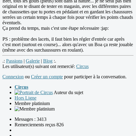
Bref, tous les goûts (pieds) sont dans la nature... je ne serai pas bien
original en te disant de tester en magasin, avec les différentes paires
de chaussettes que tu portes en pédalant et en gardant les chaussures
serrées un certain temps à chaque fois pour vérifier les points chauds
éventuels.
Ça prend du temps, mais c'est une étape nécessaire :jap:
PS : problème des lacets, il faut bien les régler d'entrée car après
c'est mort (surtout en course)... alors qu'avec un Boa ça reste jouable
(même avec des surchaussures en roulant).
.:
Passions
|
Galerie
|
Blog
:.
Les utilisateur(s) suivant ont remercié:
Circus
Connexion
ou
Créer un compte
pour participer à la conversation.
Circus
Auteur du sujet
Hors Ligne
Membre platinium
Messages : 3413
Remerciements reçus 826