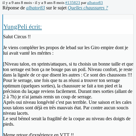
il y a 9 ans 8 mois
-
il y a 9 ans 8 mois
#135823
par
albator83
Réponse de
albator83
sur le sujet
Quelles chaussures ?
YungPeli écrit:
Salut Circus !!
Je viens compléter les propos de lebad sur les Giro empire dont je
lui avait vanté les mérites :
[Niveau talon, en sprints/attaques, si tu choisis un bonne taille et que
ton serrage est bon ça ne bouge pas un poil. Niveau confort, je reste
dans la lignée de ce que disent les autres : Ce sont des chaussons !!!
Pour le serrage, une fois que tu as réussi a trouver ton serrage
optimum (quelques sorties), la chaussure se fait a ton pied et la
précision du laçage reviens facilement. Durant mes sorties (allant de
2 à 7h) je n'ai jamais remis un coup de serrage.
Après oui niveau longévité c'est pas terrible. Une saison et les cales
sous talons sont déjà en très mauvais état. Par contre aucun soucis
niveau lacets.
Le seul bémol serait la fragilité de la coque au niveau des doigts de
pieds.
Meme retour d'expérience en VTT !!