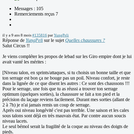
Messages : 105
Remerciements reçus 7
il y a 9 ans 8 mois
#135816
par
YungPeli
Réponse de
YungPeli
sur le sujet
Quelles chaussures ?
Salut Circus !!
Je viens compléter les propos de lebad sur les Giro empire dont je lui
avait vanté les mérites :
[Niveau talon, en sprints/attaques, si tu choisis un bonne taille et que
ton serrage est bon ça ne bouge pas un poil. Niveau confort, je reste
dans la lignée de ce que disent les autres : Ce sont des chaussons !!!
Pour le serrage, une fois que tu as réussi a trouver ton serrage
optimum (quelques sorties), la chaussure se fait a ton pied et la
précision du laçage reviens facilement. Durant mes sorties (allant de
2 à 7h) je n'ai jamais remis un coup de serrage.
Après oui niveau longévité c'est pas terrible. Une saison et les cales
sous talons sont déjà en très mauvais état. Par contre aucun soucis
niveau lacets.
Le seul bémol serait la fragilité de la coque au niveau des doigts de
pieds.