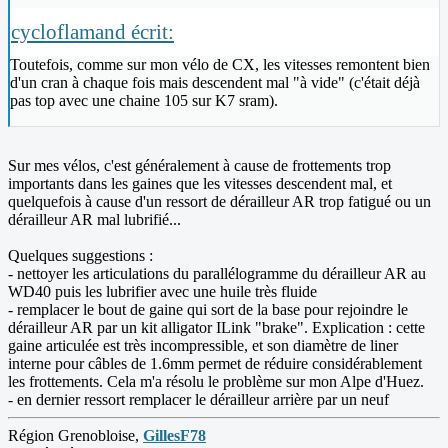
cycloflamand écrit:
Toutefois, comme sur mon vélo de CX, les vitesses remontent bien
d'un cran à chaque fois mais descendent mal "à vide" (c'était déjà
pas top avec une chaine 105 sur K7 sram).
Sur mes vélos, c'est généralement à cause de frottements trop
importants dans les gaines que les vitesses descendent mal, et
quelquefois à cause d'un ressort de dérailleur AR trop fatigué ou un
dérailleur AR mal lubrifié...
Quelques suggestions :
- nettoyer les articulations du parallélogramme du dérailleur AR au
WD40 puis les lubrifier avec une huile très fluide
- remplacer le bout de gaine qui sort de la base pour rejoindre le
dérailleur AR par un kit alligator ILink "brake". Explication : cette
gaine articulée est très incompressible, et son diamètre de liner
interne pour câbles de 1.6mm permet de réduire considérablement
les frottements. Cela m'a résolu le problème sur mon Alpe d'Huez.
- en dernier ressort remplacer le dérailleur arrière par un neuf
Région Grenobloise,
GillesF78