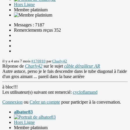
Hors Ligne
Membre platinium
Messages : 7187
Remerciements reçus 352
il y a 4 ans 7 mois
#176910
par
Charly42
Réponse de
Charly42
sur le sujet
câble dérailleur AR
Autre astuce, perso je le fais descendre dans le tube diagonal à l'aide
d'un gros aimant ... pareil dans la base arrière
à bloc!!!
Les utilisateur(s) suivant ont remercié:
cycloflamand
Connexion
ou
Créer un compte
pour participer à la conversation.
albator83
Hors Ligne
Membre platinium