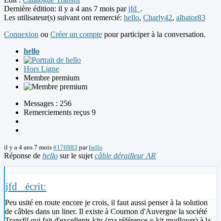
Dernière édition: il y a 4 ans 7 mois par
jfd_
.
Les utilisateur(s) suivant ont remercié:
hello
,
Charly42
,
albator83
Connexion
ou
Créer un compte
pour participer à la conversation.
hello
Hors Ligne
Membre premium
Messages : 256
Remerciements reçus 9
il y a 4 ans 7 mois
#176983
par
hello
Réponse de
hello
sur le sujet
câble dérailleur AR
jfd_ écrit:
Peu usité en route encore je crois, il faut aussi penser à la solution
de câbles dans un liner. Il existe à Cournon d'Auvergne la société
Transfil qui fait d'excellents kits (ma référence = kit mudlover) à la