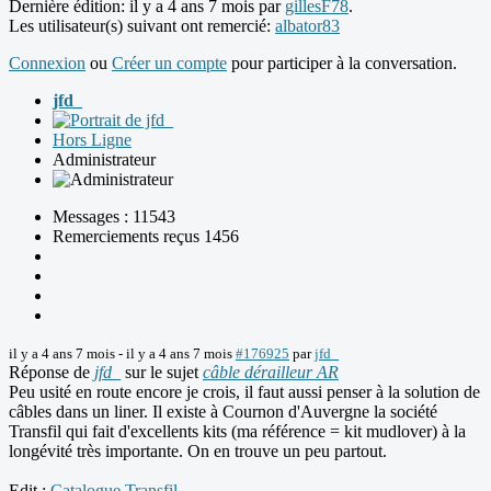
Dernière édition: il y a 4 ans 7 mois par
gillesF78
.
Les utilisateur(s) suivant ont remercié:
albator83
Connexion
ou
Créer un compte
pour participer à la conversation.
jfd_
Hors Ligne
Administrateur
Messages : 11543
Remerciements reçus 1456
il y a 4 ans 7 mois
-
il y a 4 ans 7 mois
#176925
par
jfd_
Réponse de
jfd_
sur le sujet
câble dérailleur AR
Peu usité en route encore je crois, il faut aussi penser à la solution de
câbles dans un liner. Il existe à Cournon d'Auvergne la société
Transfil qui fait d'excellents kits (ma référence = kit mudlover) à la
longévité très importante. On en trouve un peu partout.
Edit :
Catalogue Transfil