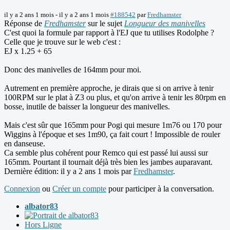
il y a 2 ans 1 mois
-
il y a 2 ans 1 mois
#188542
par
Fredhamster
Réponse de
Fredhamster
sur le sujet
Longueur des manivelles
C'est quoi la formule par rapport à l'EJ que tu utilises Rodolphe ?
Celle que je trouve sur le web c'est :
EJ x 1.25 + 65
Donc des manivelles de 164mm pour moi.
Autrement en première approche, je dirais que si on arrive à tenir
100RPM sur le plat à Z3 ou plus, et qu'on arrive à tenir les 80rpm en
bosse, inutile de baisser la longueur des manivelles.
Mais c'est sûr que 165mm pour Pogi qui mesure 1m76 ou 170 pour
Wiggins à l'époque et ses 1m90, ça fait court ! Impossible de rouler
en danseuse.
Ca semble plus cohérent pour Remco qui est passé lui aussi sur
165mm. Pourtant il tournait déjà très bien les jambes auparavant.
Dernière édition: il y a 2 ans 1 mois par
Fredhamster
.
Connexion
ou
Créer un compte
pour participer à la conversation.
albator83
Hors Ligne