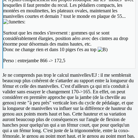
lesquelles il faut prendre du recul. Les pédaliers compacts, les
montées en moulinettes, les plateaux ovales, maintenant les
manivelles courtes et demain ? tout le monde en plaque de 55...
Surtout que les modes s'inversent : gommes qui se sont
considérablement élargies, position aéro avec des cintres au drop
énorme pour désormais des mains hautes, etc.
Donc ne change rien et dans 10 piges t'es au top
Perso : entrejambe 866 -> 172,5
Je ne comprends pas trop le calcul manivelles/EJ : il me semblerait
beaucoup plus cohérent de s'attarder au rapport entre la longueur du
fémur et celle des manivelles. C'est d'ailleurs ça qui m'a conduit à
valider sans essayer le changement 170->165. En effet, on peut
considérer en première approche que la jambe (de la cheville au
genou) reste "à peu près" verticale lors du cycle de pédalage, et que
la longueur de manivelles va influer sur la différence de hauteur du
genou aux points morts haut et bas. Cette hauteur et sa variation
auront beaucoup plus de conséquences sur l'angle de flexion de
hanches pour quelqu'un qui a un fémur court, que pour quelqu'un
qui a un fémur long. C'est juste de la trigonométrie, entre la coxo-
fémorale, le genou au point mort haut, et le genou au point mort bas.