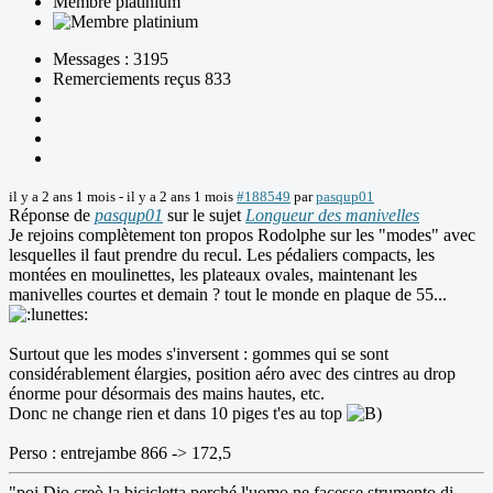
Membre platinium
Messages : 3195
Remerciements reçus 833
il y a 2 ans 1 mois
-
il y a 2 ans 1 mois
#188549
par
pasqup01
Réponse de
pasqup01
sur le sujet
Longueur des manivelles
Je rejoins complètement ton propos Rodolphe sur les "modes" avec
lesquelles il faut prendre du recul. Les pédaliers compacts, les
montées en moulinettes, les plateaux ovales, maintenant les
manivelles courtes et demain ? tout le monde en plaque de 55...
Surtout que les modes s'inversent : gommes qui se sont
considérablement élargies, position aéro avec des cintres au drop
énorme pour désormais des mains hautes, etc.
Donc ne change rien et dans 10 piges t'es au top
Perso : entrejambe 866 -> 172,5
"poi Dio creò la bicicletta perché l'uomo ne facesse strumento di