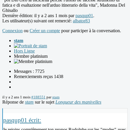
fatica e di esaltazione nell'arduo itinerario della vita", Madonna Del
Ghisallo
Dernière édition: il y a 2 ans 1 mois par
pasqup01
.
Les utilisateur(s) suivant ont remercié:
albator83
Connexion
ou
Créer un compte
pour participer à la conversation.
stam
Hors Ligne
Membre platinium
Messages : 7725
Remerciements reçus 1438
il y a 2 ans 1 mois
#188551
par
stam
Réponse de
stam
sur le sujet
Longueur des manivelles
pasqup01 écrit:
Je rejoins complètement ton propos Rodolphe sur les "modes" avec