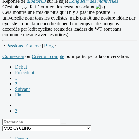
Réponse de
albator83
sur le sujet
Longueur des manivelles
C'est bien, ça fait "tourner" les réseaux sociaux
Cela montre une fois de plus qu'il n'y a pas une posture +/-
universelle pour tous les cyclistes, mais plutôt une posture idéale par
cycliste... dont la recherche dépend du temps et des moyens
accordés par ledit cycliste (ceux des leaders du WT sont sans
commune mesure avec les nôtres).
.:
Passions
|
Galerie
|
Blog
:.
Connexion
ou
Créer un compte
pour participer à la conversation.
Début
Précédent
1
2
Suivant
Fin
1
2
Forum