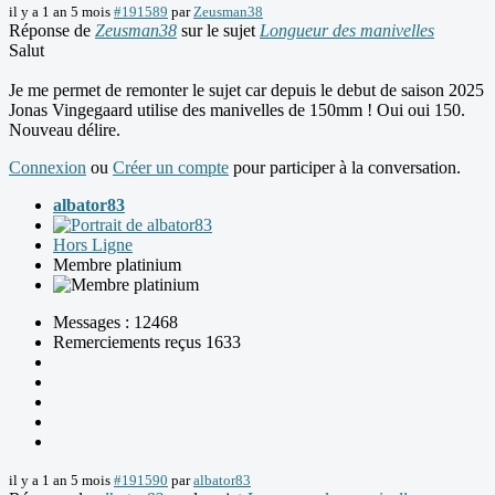
il y a 1 an 5 mois
#191589
par
Zeusman38
Réponse de
Zeusman38
sur le sujet
Longueur des manivelles
Salut
Je me permet de remonter le sujet car depuis le debut de saison 2025
Jonas Vingegaard utilise des manivelles de 150mm ! Oui oui 150.
Nouveau délire.
Connexion
ou
Créer un compte
pour participer à la conversation.
albator83
Hors Ligne
Membre platinium
Messages : 12468
Remerciements reçus 1633
il y a 1 an 5 mois
#191590
par
albator83