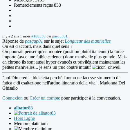
Remerciements reçus 833
il y a 2 ans 1 mois
#188558
par
pasqup01
Réponse de
pasqup01
sur le sujet
Longueur des manivelles
On est d'accord, mais dans quel sens ?
On pourrait penser qu'en montée (position plutôt italienne) la force
importe (avec une faible cadence) donc manivelle plus grande. Mais
en chrono ils sont aussi hyper avancés et privilégient maintenant les
petites manivelles... je sens un truc contre intuitif
"poi Dio creò la bicicletta perché l'uomo ne facesse strumento di
fatica e di esaltazione nell'arduo itinerario della vita", Madonna Del
Ghisallo
Connexion
ou
Créer un compte
pour participer à la conversation.
albator83
Hors Ligne
Membre platinium