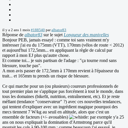
il y a 2 ans 1 mois
#188540
par
albator83
Réponse de
albator83
sur le sujet
Longueur des manivelles
Bonjour PEB, jamais essayé : comme toi sans vraiment m'y
intéresser j'ai eu du 175mm (VTT), 170mm (vélos de route < 2012)
et aujourd'hui 172,5mm... en appliquant la règle de calcul par
rapport à mon EJ plus qu'autre chose.
Et comme toi... je suis partisan de l'adage : "ça tourne rond sans
blessure, touche pas".
A mon avis passer de 172,5mm à 170mm revient à l'épaisseur du
trait... et 165mm tu prends un risque de blessure.
Ce qui marche pour un (ou plusieurs) coureurs professionnels de
tout premier plan ne s'applique pas forcément à tout le monde, dans
tous les domaines (bikefit, nutrition, entraînement, etc). Et je reste
méfiant (tendance "conservateur" ?) avec ces nouvelles tendances,
qui tentent d'expliquer avec un ingrédient magique pourquoi des
mecs tiennent 7 W/kg au seuil en altitude, alors que c'est un
ensemble de facteurs (+/- avouables)
par exemple y'a 25
ans on nous expliquait la domination d'Armstrong parce qu'il
montait les cols à 90-100 rpm ; comme beaucoup j'ai essayé, je