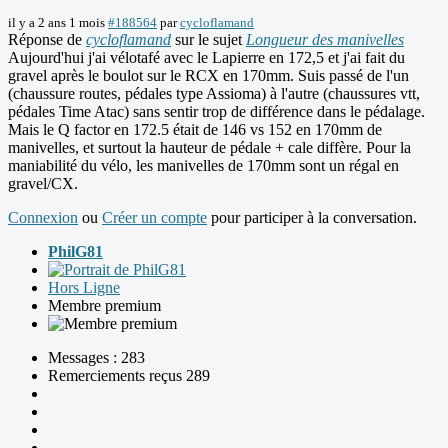
il y a 2 ans 1 mois
#188564
par
cycloflamand
Réponse de
cycloflamand
sur le sujet
Longueur des manivelles
Aujourd'hui j'ai vélotafé avec le Lapierre en 172,5 et j'ai fait du
gravel après le boulot sur le RCX en 170mm. Suis passé de l'un
(chaussure routes, pédales type Assioma) à l'autre (chaussures vtt,
pédales Time Atac) sans sentir trop de différence dans le pédalage.
Mais le Q factor en 172.5 était de 146 vs 152 en 170mm de
manivelles, et surtout la hauteur de pédale + cale diffère. Pour la
maniabilité du vélo, les manivelles de 170mm sont un régal en
gravel/CX.
Connexion
ou
Créer un compte
pour participer à la conversation.
PhilG81
Hors Ligne
Membre premium
Messages : 283
Remerciements reçus 289