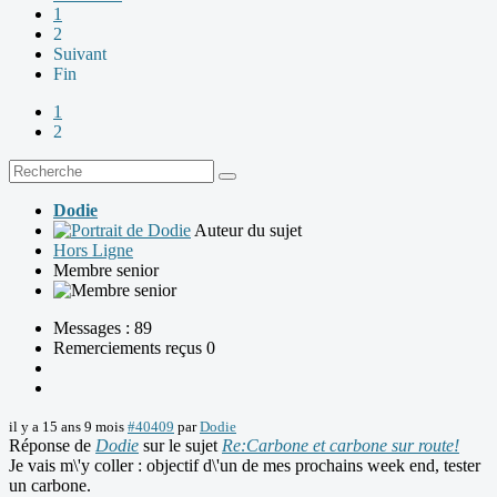
1
2
Suivant
Fin
1
2
Dodie
Auteur du sujet
Hors Ligne
Membre senior
Messages : 89
Remerciements reçus 0
il y a 15 ans 9 mois
#40409
par
Dodie
Réponse de
Dodie
sur le sujet
Re:Carbone et carbone sur route!
Je vais m\'y coller : objectif d\'un de mes prochains week end, tester
un carbone.