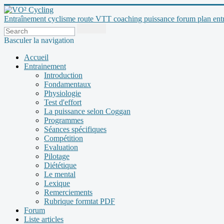
Entraînement cyclisme route VTT coaching puissance forum plan entraî
Basculer la navigation
Accueil
Entrainement
Introduction
Fondamentaux
Physiologie
Test d'effort
La puissance selon Coggan
Programmes
Séances spécifiques
Compétition
Evaluation
Pilotage
Diététique
Le mental
Lexique
Remerciements
Rubrique formtat PDF
Forum
Liste articles