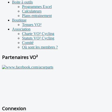
Boite à outils
Programmes Excel
Calculateurs
Plans entrainement
Boutique
Tenues VO²
Association
Charte VO² Cycling
Statuts VO² Cycling
Comité
Où sont les membres ?
Partenaires VO²
Connexion