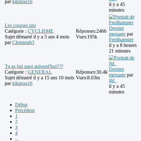
par
kikinou16
il y a 45
minutes
Les courses pro
Dernier
Catégorie :
CYCLISME
Réponses:
2466
message
par
Sujet démarré il y a 5 ans 4 mois
Vues:
195k
Fredhamster
par
Christoph3
il y a 8 heures
21 minutes
Tu as fait quoi aujourd'hui???
Dernier
Catégorie :
GENERAL
Réponses:
30.4k
message
par
Sujet démarré il y a 15 ans 10 mois
Vues:
8.03m
jfd_
par
kikinou16
il y a 45
minutes
Début
Précédent
1
2
3
4
...