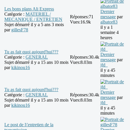
Les bons plans Ali Express
Dernier
Catégorie :
MATERIEL /
Réponses:
71
message
par
MECANIQUE / ENTRETIEN
Vues:
16.9k
albator83
Sujet démarré il y a 5 ans 3 mois
il y a 1
par
gillesF78
semaine 4
heures
Tu as fait quoi aujourd'hui???
Dernier
Catégorie :
GENERAL
Réponses:
30.4k
message
par
Sujet démarré il y a 15 ans 10 mois
Vues:
8.03m
jfd_
par
kikinou16
il y a 45
minutes
Tu as fait quoi aujourd'hui???
Dernier
Catégorie :
GENERAL
Réponses:
30.4k
message
par
Sujet démarré il y a 15 ans 10 mois
Vues:
8.03m
jfd_
par
kikinou16
il y a 45
minutes
Le post de l\'entretien de la
transmission
Dernier