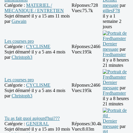
Catégorie :
MATERIEL /
Réponses:
728
message
par
MECANIQUE / ENTRETIEN
Vues:
75.7k
gillesF78
Sujet démarré il y a 15 ans 11 mois
il y a 1
par
Gawain
semaine 2
jours
Les courses pro
Dernier
Catégorie :
CYCLISME
Réponses:
2466
message
par
Sujet démarré il y a 5 ans 4 mois
Vues:
195k
Fredhamster
par
Christoph3
il y a 8 heures
21 minutes
Les courses pro
Dernier
Catégorie :
CYCLISME
Réponses:
2466
message
par
Sujet démarré il y a 5 ans 4 mois
Vues:
195k
Fredhamster
par
Christoph3
il y a 8 heures
21 minutes
Tu as fait quoi aujourd'hui???
Dernier
Catégorie :
GENERAL
Réponses:
30.4k
message
par
Sujet démarré il y a 15 ans 10 mois
Vues:
8.03m
jfd_