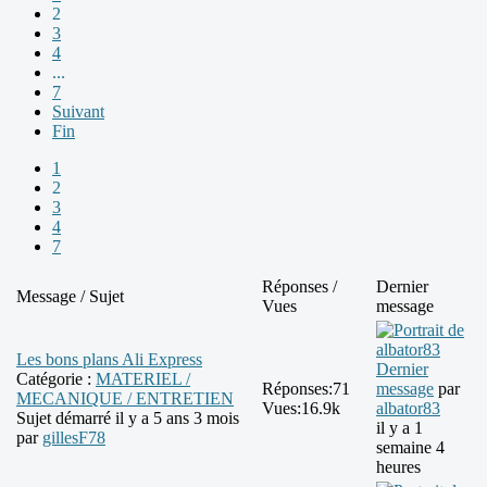
2
3
4
...
7
Suivant
Fin
1
2
3
4
7
Réponses /
Dernier
Message / Sujet
Vues
message
Les bons plans Ali Express
Dernier
Catégorie :
MATERIEL /
Réponses:
71
message
par
MECANIQUE / ENTRETIEN
Vues:
16.9k
albator83
Sujet démarré il y a 5 ans 3 mois
il y a 1
par
gillesF78
semaine 4
heures