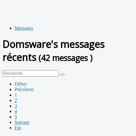
Messages
Domsware's messages
récents
(42 messages )
Début
Précédent
1
2
3
4
5
Suivant
Fin