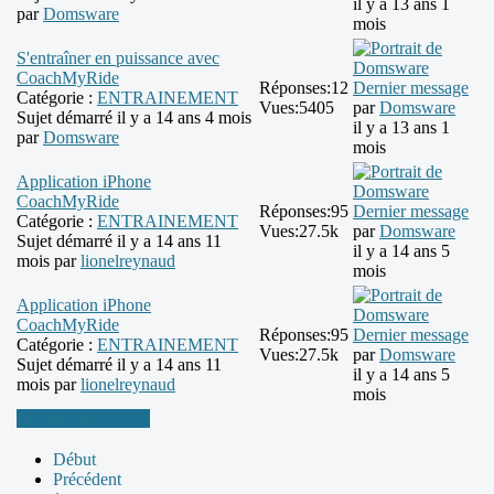
il y a 13 ans 1
par
Domsware
mois
S'entraîner en puissance avec
CoachMyRide
Réponses:
12
Dernier message
Catégorie :
ENTRAINEMENT
Vues:
5405
par
Domsware
Sujet démarré il y a 14 ans 4 mois
il y a 13 ans 1
par
Domsware
mois
Application iPhone
CoachMyRide
Réponses:
95
Dernier message
Catégorie :
ENTRAINEMENT
Vues:
27.5k
par
Domsware
Sujet démarré il y a 14 ans 11
il y a 14 ans 5
mois par
lionelreynaud
mois
Application iPhone
CoachMyRide
Réponses:
95
Dernier message
Catégorie :
ENTRAINEMENT
Vues:
27.5k
par
Domsware
Sujet démarré il y a 14 ans 11
il y a 14 ans 5
mois par
lionelreynaud
mois
Plus d'informations
Début
Précédent