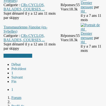
Sybelles)
Dernier
Catégorie :
CRs CYCLOS,
Réponses:
55
message
par
BALADES, COURSES ...
Vues:
18.3k
jfd_
Sujet démarré il y a 12 ans 11 mois
il y a 7 ans 11
par
skippy
mois
Transmaurienne-Vanoise (ex-
Sybelles)
Dernier
Catégorie :
CRs CYCLOS,
Réponses:
55
message
par
BALADES, COURSES ...
Vues:
18.3k
jfd_
Sujet démarré il y a 12 ans 11 mois
il y a 7 ans 11
par
skippy
mois
Plus d'informations
Début
Précédent
1
Suivant
Fin
1
Forum