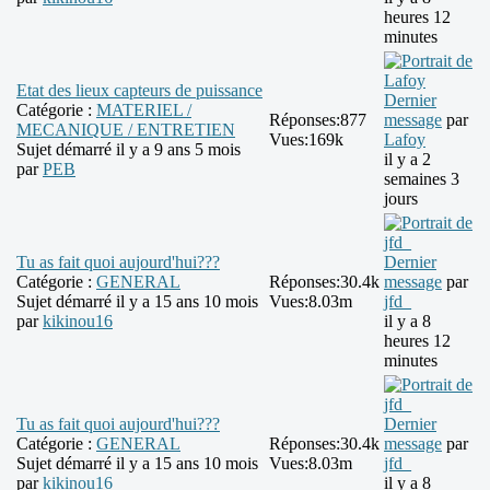
heures 12
minutes
Etat des lieux capteurs de puissance
Dernier
Catégorie :
MATERIEL /
Réponses:
877
message
par
MECANIQUE / ENTRETIEN
Vues:
169k
Lafoy
Sujet démarré il y a 9 ans 5 mois
il y a 2
par
PEB
semaines 3
jours
Tu as fait quoi aujourd'hui???
Dernier
Catégorie :
GENERAL
Réponses:
30.4k
message
par
Sujet démarré il y a 15 ans 10 mois
Vues:
8.03m
jfd_
par
kikinou16
il y a 8
heures 12
minutes
Tu as fait quoi aujourd'hui???
Dernier
Catégorie :
GENERAL
Réponses:
30.4k
message
par
Sujet démarré il y a 15 ans 10 mois
Vues:
8.03m
jfd_
par
kikinou16
il y a 8