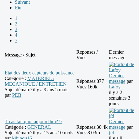
Suivant
Fin
1
2
3
4
7
Réponses /
Dernier
Message / Sujet
Vues
message
Etat des lieux capteurs de puissance
Dernier
Catégorie :
MATERIEL /
Réponses:
877
message
par
MECANIQUE / ENTRETIEN
Vues:
169k
Lafoy
Sujet démarré il y a 9 ans 5 mois
il y a 2
par
PEB
semaines 3
jours
Tu as fait quoi aujourd'hui???
Dernier
Catégorie :
GENERAL
Réponses:
30.4k
message
par
Sujet démarré il y a 15 ans 10 mois
Vues:
8.03m
jfd_
par
kikinou16
il y a 8