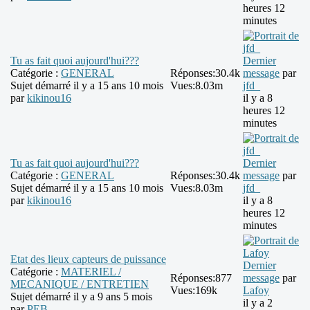
heures 12
minutes
Tu as fait quoi aujourd'hui???
Dernier
Catégorie :
GENERAL
Réponses:
30.4k
message
par
Sujet démarré il y a 15 ans 10 mois
Vues:
8.03m
jfd_
par
kikinou16
il y a 8
heures 12
minutes
Tu as fait quoi aujourd'hui???
Dernier
Catégorie :
GENERAL
Réponses:
30.4k
message
par
Sujet démarré il y a 15 ans 10 mois
Vues:
8.03m
jfd_
par
kikinou16
il y a 8
heures 12
minutes
Etat des lieux capteurs de puissance
Dernier
Catégorie :
MATERIEL /
Réponses:
877
message
par
MECANIQUE / ENTRETIEN
Vues:
169k
Lafoy
Sujet démarré il y a 9 ans 5 mois
il y a 2
par
PEB