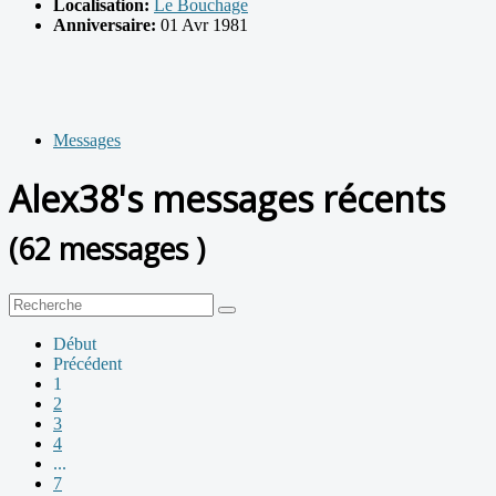
Localisation:
Le Bouchage
Anniversaire:
01 Avr 1981
Messages
Alex38's messages récents
(62 messages )
Début
Précédent
1
2
3
4
...
7