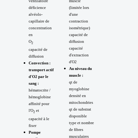
ventilatoire
muscle
déficience
(limitée lors
alvéolo-
d'une
capillaire de
contraction
concentration
isométrique)
en
capacité de
O
diffusion
2
capacité
capacité de
d'extraction
diffusion
d'O2
Convection :
Au niveau du
transport actif
muscle :
d'O2 par le
qt de
sang :
myoglobine
hématocrite /
densité en
hémoglobine
mitochondries
affinité pour
qt de substrat
l'O
et
2
disponible
capacité à le
type et nombre
fixer
de fibres
Pompe
musculaires