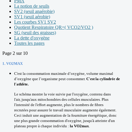
PMA
La notion de seuils
SV2 (seuil anaérobie)
SV1 (seuil aérobie)
Les courbes SV1 SV2
Quotient Respiratoire QR=( VCO2/VO2 )
SG (seuil des graisses)
La dette d'oxygène
Toutes les pages
Page 2 sur 10
1. VO2MAX
C'est la consommation maximale d’oxygène, volume maximal
d’oxygène que l’organisme peut consommer.
C'est la cylindrée de
l'athlète.
Le schéma montre la voie suivie par l'oxygène, contenu dans
l'air, jusqu'aux mitochondries des cellules musculaires. Plus
l'intensité de l'effort augmente, plus le nombres de fibres
recrutées pour assurer le travail musculaire augmente également.
Ceci induit une augmentation de la fourniture énergétique, donc
une plus grande consommation d'oxygène, jusqu'à atteinte d'un
plateau propre à chaque individu :
la VO2max
.