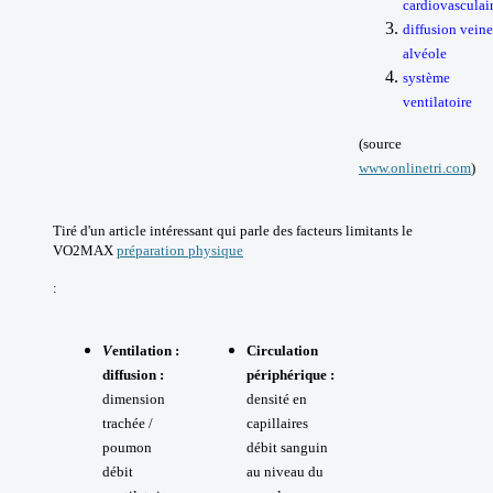
cardiovasculai
diffusion veine
alvéole
système
ventilatoire
(source
www.onlinetri.com
)
Tiré d'un article intéressant qui parle des facteurs limitants le
VO2MAX
préparation physique
:
V
entilation :
Circulation
diffusion :
périphérique :
dimension
densité en
trachée /
capillaires
poumon
débit sanguin
débit
au niveau du