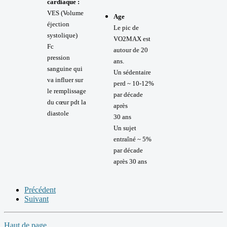
cardiaque :
VES (Volume
Age
éjection
Le pic de
systolique)
VO2MAX est
Fc
autour de 20
pression
ans.
sanguine qui
Un sédentaire
va influer sur
perd ~ 10-12%
le remplissage
par décade
du cœur pdt la
après
diastole
30 ans
Un sujet
entraîné ~ 5%
par décade
après 30 ans
Précédent
Suivant
Haut de page