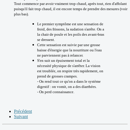
Tout commence par avoir vraiment trop chaud, après tout, rien d'affolant
puisqu'il fait trop chaud, il est encore temps de prendre des mesures (voir
plus bas).
Le premier symptôme est une sensation de
froid, des frissons, la sudation s'arrête. On a
la chair de poule et les poils des avant-bras
se dressent.
Cette sensation est suivie par une grosse
baisse d'énergie que la nourriture ou l'eau
ne parviennent pas à relancer.
S'en suit un épuisement total et la
nécessité physique de s'arrêter. La vision
est troublée, on respire très rapidement, on
prend de grosses crampes.
- On rend tout ce qu'on a dans le système
digestif : on vomit, on a des diarrhées.
- On perd connaissance.
Précédent
Suivant