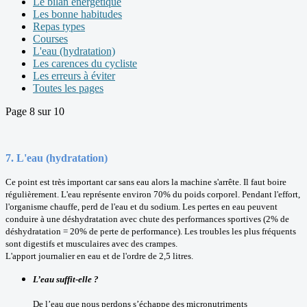
Le bilan énergétique
Les bonne habitudes
Repas types
Courses
L'eau (hydratation)
Les carences du cycliste
Les erreurs à éviter
Toutes les pages
Page 8 sur 10
7.
L'eau (hydratation)
Ce point est très important car sans eau alors la machine s'arrête. Il faut boire
régulièrement. L'eau représente environ 70% du poids corporel. Pendant l'effort,
l'organisme chauffe, perd de l'eau et du sodium. Les pertes en eau peuvent
conduire à une déshydratation avec chute des performances sportives (2% de
déshydratation = 20% de perte de performance). Les troubles les plus fréquents
sont digestifs et musculaires avec des crampes.
L'apport journalier en eau et de l'ordre de 2,5 litres.
L’eau suffit-elle ?
De l’eau que nous perdons s’échappe des micronutriments