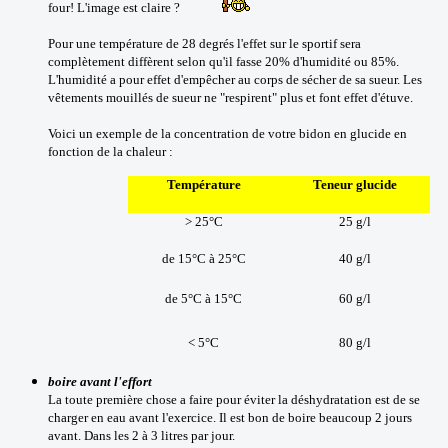
four! L'image est claire ?
Pour une température de 28 degrés l'effet sur le sportif sera
complètement diffèrent selon qu'il fasse 20% d'humidité ou 85%.
L'humidité a pour effet d'empêcher au corps de sécher de sa sueur. Les
vêtements mouillés de sueur ne "respirent" plus et font effet d'étuve.
Voici un exemple de la concentration de votre bidon en glucide en
fonction de la chaleur :
Température
Teneur glucide
> 25°C
25 g/l
de 15°C à 25°C
40 g/l
de 5°C à 15°C
60 g/l
< 5°C
80 g/l
boire avant l'effort
La toute première chose a faire pour éviter la déshydratation est de se
charger en eau avant l'exercice. Il est bon de boire beaucoup 2 jours
avant. Dans les 2 à 3 litres par jour.