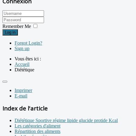
Connexion
Remember Me
Log in
Forgot Login?
Sign up
Vous êtes ici :
Accueil
Diététique
Imprimer
E-mail
Index de l'article
Diététique Sportive régime lipide glucide protide Kcal
Les catégories d'aliment
Répartition des aliments