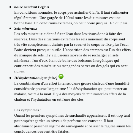
boire pendant l'effort
En conditions normales, le corps peu assimiler 0.5l/h. Il faut s'alimenter
régulièrement : Une gorgée de 100ml toute les dix minutes est une
bonne base. En conditions extrêmes, on peut boire jusqu'à 1l/h ou plus.
Sels minéraux
Les sels minéraux aident à fixer l'eau dans les tissus donc à faire des
réserves. Dans des situations extrêmes les sels minéraux du corps sont
très vite complètement drainés par la sueur et le corps ne fixe plus l'eau.
Boire devient presque inutile. L'apparition des crampes est l'un des effets
du manque de sels. Il y a plusieurs moyens de se recharger en sels
minéraux : l'un d'eux étant de boire des boissons énergétiques qui
contiennent des minéraux ou manger des barres ou des gels qui en sont
riches.
Déshydratation (que faire)
La combinaison d'un effort intense, d'une grosse chaleur, d'une humidité
considérable pousse l'organisme à la déshydratation qui peut mener au
malaise, voire à la mort. Il y a des moyens de minimiser les effets de la
chaleur et l'hydratation en est l'une des clés.
Les symptômes :
Quand les premiers symptômes de surchauffe apparaissent il est trop tard
pour espérer garder un niveau de performance constant. Il faut
absolument passer en régime de sauvegarde et baisser le régime sinon les
conséquences peuvent être fatales.