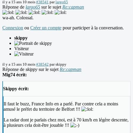
il y a 15 ans 10 mois
#38541
par
largo65
Réponse de
largo65
sur le sujet
Re:capman
wa-ah. Colossal.
Connexion
ou
Créer un compte
pour participer à la conversation.
skippy
Visiteur
il y a 15 ans 10 mois
#38542
par
skippy
Réponse de
skippy
sur le sujet
Re:capman
Mig74 écrit:
Skippy écrit:
Il faut le buzz, France Info en a parlé. Par contre cela a moins
amusé le préfet du territoire de Belfort !!!
La radar dont je parlais chez moi, est à 70 km/h en légère descente,
à plusieurs cela doit-être jouable !!!