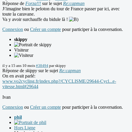
Réponse de
Forza!!!
sur le sujet
Re:capman
J\'imagine bien le peloton du tour de France passer par ici, avec
toute la caravane.
Va y avoir surchauffe du bidule là !
Connexion
ou
Créer un compte
pour participer à la conversation.
skippy
Visiteur
il y a 15 ans 10 mois
#38494
par
skippy
Réponse de
skippy
sur le sujet
Re:capman
On en avait parlé:
www.vo2cycling.fr/index.php?/CYCLISME/29644-Cycl...e-
vitesse.html#29644
Ivan
Connexion
ou
Créer un compte
pour participer à la conversation.
phil
Hors Ligne