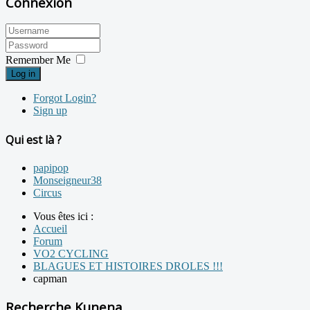
Connexion
Remember Me
Log in
Forgot Login?
Sign up
Qui est là ?
papipop
Monseigneur38
Circus
Vous êtes ici :
Accueil
Forum
VO2 CYCLING
BLAGUES ET HISTOIRES DROLES !!!
capman
Recherche Kunena