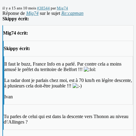
il y a 15 ans 10 mois
#38544
par
Mig74
Réponse de
Mig74
sur le sujet
Re:capman
Skippy écrit:
Mig74 écrit:
Skippy écrit:
Il faut le buzz, France Info en a parlé. Par contre cela a moins
amusé le préfet du territoire de Belfort !!!
La radar dont je parlais chez moi, est à 70 km/h en légère descente,
à plusieurs cela doit-être jouable !!!
Ivan
Tu parles de celui qui est dans la descente vers Thonon au niveau
d\'Allinges ?