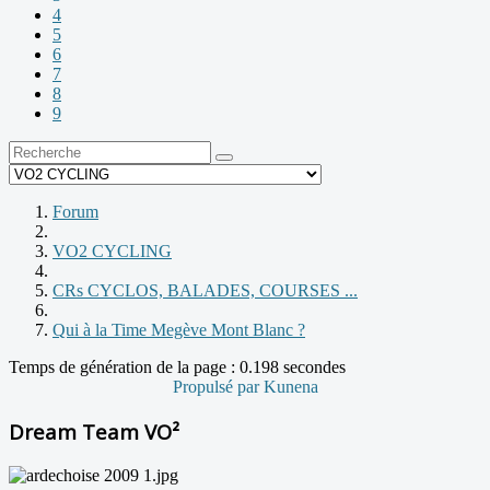
4
5
6
7
8
9
Forum
VO2 CYCLING
CRs CYCLOS, BALADES, COURSES ...
Qui à la Time Megève Mont Blanc ?
Temps de génération de la page : 0.198 secondes
Propulsé par
Kunena
Dream Team VO²