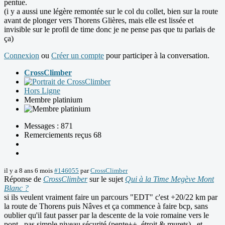
pentue.
(i y a aussi une légère remontée sur le col du collet, bien sur la route
avant de plonger vers Thorens Glières, mais elle est lissée et
invisible sur le profil de time donc je ne pense pas que tu parlais de
ça)
Connexion
ou
Créer un compte
pour participer à la conversation.
CrossClimber
Hors Ligne
Membre platinium
Messages : 871
Remerciements reçus 68
il y a 8 ans 6 mois
#146055
par
CrossClimber
Réponse de
CrossClimber
sur le sujet
Qui à la Time Megève Mont
Blanc ?
si ils veulent vraiment faire un parcours "EDT" c'est +20/22 km par
la route de Thorens puis Nâves et ça commence à faire bcp, sans
oublier qu'il faut passer par la descente de la voie romaine vers le
pont...pas simple niveau sécurité (pente++, étroit & murets)...et