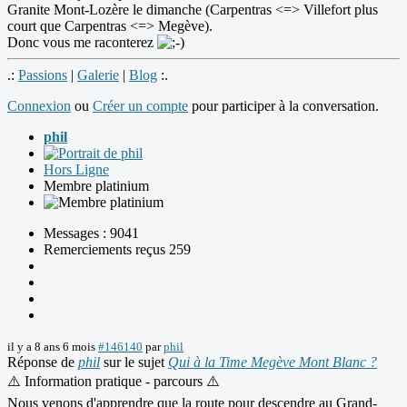
Granite Mont-Lozère le dimanche (Carpentras <=> Villefort plus
court que Carpentras <=> Megève).
Donc vous me raconterez
.:
Passions
|
Galerie
|
Blog
:.
Connexion
ou
Créer un compte
pour participer à la conversation.
phil
Hors Ligne
Membre platinium
Messages : 9041
Remerciements reçus 259
il y a 8 ans 6 mois
#146140
par
phil
Réponse de
phil
sur le sujet
Qui à la Time Megève Mont Blanc ?
⚠️ Information pratique - parcours ⚠️
Nous venons d'apprendre que la route pour descendre au Grand-