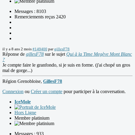
Messages : 8103
Remerciements reçus 2420
il y a 8 ans 2 mois
#149400
par
gillesF78
Réponse de
gillesF78
sur le sujet
Qui à la Time Megève Mont Blanc
?
Je compte faire le granfondo, si je suis en forme. (j'ai chopé un gros
mal de gorge...)
Région Grenobloise,
GillesF78
Connexion
ou
Créer un compte
pour participer à la conversation.
IceMole
Hors Ligne
Membre platinium
Messages : 933