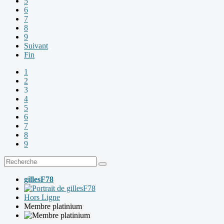
5
6
7
8
9
Suivant
Fin
1
2
3
4
5
6
7
8
9
gillesF78
Hors Ligne
Membre platinium