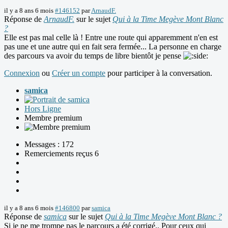
il y a 8 ans 6 mois
#146152
par
ArnaudF.
Réponse de
ArnaudF.
sur le sujet
Qui à la Time Megève Mont Blanc
?
Elle est pas mal celle là ! Entre une route qui apparemment n'en est
pas une et une autre qui en fait sera fermée... La personne en charge
des parcours va avoir du temps de libre bientôt je pense
Connexion
ou
Créer un compte
pour participer à la conversation.
samica
Hors Ligne
Membre premium
Messages : 172
Remerciements reçus 6
il y a 8 ans 6 mois
#146800
par
samica
Réponse de
samica
sur le sujet
Qui à la Time Megève Mont Blanc ?
Si je ne me trompe pas le parcours a été corrigé.. Pour ceux qui