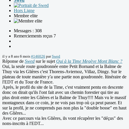
Swed
Hors Ligne
Membre elite
Messages : 308
Remerciements reçus 7
il y a 8 ans 6 mois
#146026
par
Swed
Réponse de
Swed
sur le sujet
Qui à la Time Megève Mont Blanc ?
Oui, la seule route goudronnée entre Petit Bornand et la Balme de
Thuy via les Glières c'est Thorens-Aviernoz, Villaz, Dingy. Sur le
plateau de toute manière y'a une partie non goudronnée. Itinéraire de
l'EDT et du Tour de France.
Après, le profil du site de la Time, c'est vraiment pentu en descente
donc on dirait qu'ils l'ont fait avec un chemin forestier qui tire au
plus droit entre les Glières et la Balme de Thuy!!!! Mais vu le massif
montagneux dans ce coin, je ne vois pas trop où ça peut passer. Et
sur la profil, je ne comprends pas non plus la "double bosse" en haut
des Glières...
Avec ce parcours via les Glières, ils vont récupérer les "déçus" des
nons-inscrits à l'EDT...