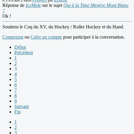
il y a 8 ans 2 mois
#149403
par
IceMole
Réponse de
IceMole
sur le sujet
Qui à la Time Megève Mont Blanc
?
Ok !
Soutiens le Coq du XV, du Hockey / Roller Hockey et du Hand.
Connexion
ou
Créer un compte
pour participer à la conversation.
Début
Précédent
1
2
3
4
5
6
7
8
9
Suivant
Fin
1
2
3