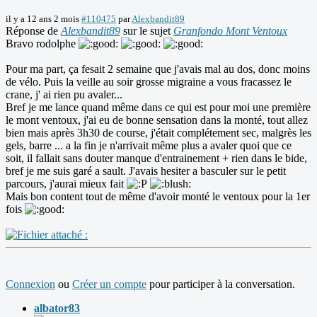
il y a 12 ans 2 mois
#110475
par
Alexbandit89
Réponse de
Alexbandit89
sur le sujet
Granfondo Mont Ventoux
Bravo rodolphe
Pour ma part, ça fesait 2 semaine que j'avais mal au dos, donc moins
de vélo. Puis la veille au soir grosse migraine a vous fracassez le
crane, j' ai rien pu avaler...
Bref je me lance quand même dans ce qui est pour moi une première
le mont ventoux, j'ai eu de bonne sensation dans la monté, tout allez
bien mais après 3h30 de course, j'était complétement sec, malgrès les
gels, barre ... a la fin je n'arrivait même plus a avaler quoi que ce
soit, il fallait sans douter manque d'entrainement + rien dans le bide,
bref je me suis garé a sault. J'avais hesiter a basculer sur le petit
parcours, j'aurai mieux fait
Mais bon content tout de même d'avoir monté le ventoux pour la 1er
fois
Connexion
ou
Créer un compte
pour participer à la conversation.
albator83