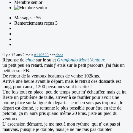
Membre senior
Messages : 56
Remerciements reçus 3
il y a 12 ans 2 mois
#110620
par
choa
Réponse de
choa
sur le sujet
Granfondo Mont Ventoux
un petit peu en retard, mais j' etais sur le petit parcours, j'ai fais un
petit cr sur FB:
De retour de la ventoux beaumes de venise 102kms.
Arrivé une heure avant le départ, mais le retrait des dossards est
long, pour cause, 1200 personnes sont inscrites!
Une fois tout en place, peu de temps pour m' échauffer, mais ça ira.
Reste un problème de taille, arriver à se faufiler pour avoir une
bonne place sur la ligne de départ... Je m' en sors pas trop mal, le
départ est donné, je remonte le plus possible pour être en tête de
peloton, ça m' aura pris quand même 20 kms, juste au pied du
ventoux.
L' ascension démarre, je me met à mon rythme, qui n' est pas si
mauvais, puisque je double, mais je ne me fais pas doubler.