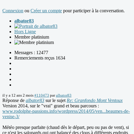
Connexion
ou
Créer un compte
pour participer à la conversation.
albator83
Hors Ligne
Membre platinium
Messages : 12477
Remerciements reçus 1634
il y a 12 ans 2 mois
#110473
par
albator83
Réponse de
albator83
sur le sujet
Re: Granfondo Mont Ventoux
Version 2014, sur le "vrai" grand et beau parcours :
www.rodolphe-passions.info/wordpress/2014/05/ven...beaumes-de-
venise-3/
Météo presque parfaite (chaud dès le départ, peu ou pas de vent), si
ce n'est les salopards qui ont balancé des clous à différents endroits