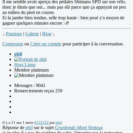
Il me semble avoir aperçu des pédales Shimano SPD sur son vélo,
donc je dirais que oui... mais pas sûr parce que ça appuyait un peu
au milieu du pied en course.
Et la jambe bien tendue, selle trop haute : bien posé y'a moyen de
gagner quelques minutes encore :-P
.:
Passions
|
Galerie
|
Blog
:.
Connexion
ou
Créer un compte
pour participer à la conversation.
phil
Hors Ligne
Membre platinium
Messages : 9041
Remerciements reçus 259
il y a 11 ans 1 mois
#122332
par
phil
Réponse de
phil
sur le sujet
Granfondo Mont Ventoux
si en plus il a pas de systéme de cales, j'imagine pas la puissance