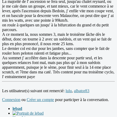
La majorité de l' ascension se fera seul, jusqu'au chalet reynard, ou
je me cale dans un groupe, et tant mieux, car le vent commence à se
lever, après l'ascension depuis Bedoin, j' enfile vite mon coupe vent,
et on bascule pour la descente vers Malaucène, on peut dire que j' ai
mis les watts, avec une pointe à 99km/h.
on roule à quelques un jusqu' à la bifurcation du grand et du petit
parcours.
A ce moment la, nous sommes 3, mais le troisième lâche dès le
début, donc on tourne à 2 avec un suèdois, et un vent qui se fait de
plus en plus prononcé, il nous reste 25 kms.
Le dernier col est dur pour les jambes, sans compter que le fait de
rouler hors peloton ralenti et fatigue plus...
Au sommet j' accélère dans la descente pour partir seul, et les
quelques relances font mal, mais pas plus qu' à mon suèdois
apparemment, puisque je le sème, pour finir seul à la 14 eme place
scratch, et 7ème dans ma caté. Très content pour ma troisième cyclo,
l' entrainement paye
Les utilisateur(s) suivant ont remercié:
lulu
,
albator83
Connexion
ou
Créer un compte
pour participer à la conversation.
lebad