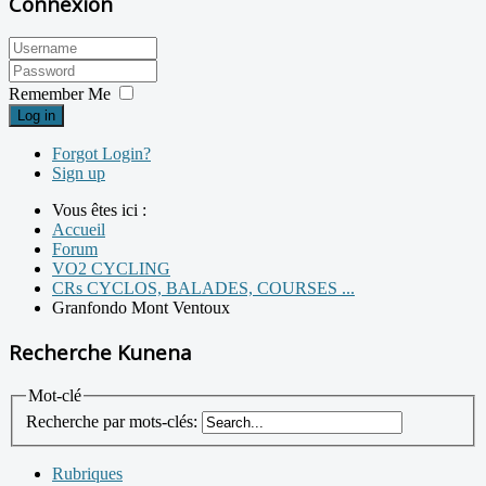
Connexion
Remember Me
Log in
Forgot Login?
Sign up
Vous êtes ici :
Accueil
Forum
VO2 CYCLING
CRs CYCLOS, BALADES, COURSES ...
Granfondo Mont Ventoux
Recherche Kunena
Mot-clé
Recherche par mots-clés:
Rubriques