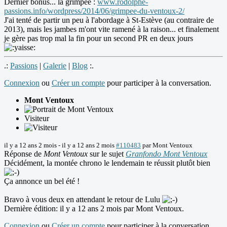
Dernier bonus... la grimpée :
www.rodolphe-
passions.info/wordpress/2014/06/grimpee-du-ventoux-2/
J'ai tenté de partir un peu à l'abordage à St-Estève (au contraire de
2013), mais les jambes m'ont vite ramené à la raison... et finalement
je gère pas trop mal la fin pour un second PR en deux jours
.:
Passions
|
Galerie
|
Blog
:.
Connexion
ou
Créer un compte
pour participer à la conversation.
Mont Ventoux
Visiteur
il y a 12 ans 2 mois
-
il y a 12 ans 2 mois
#110483
par
Mont Ventoux
Réponse de
Mont Ventoux
sur le sujet
Granfondo Mont Ventoux
Décidément, la montée chrono le lendemain te réussit plutôt bien
Ça annonce un bel été !
Bravo à vous deux en attendant le retour de Lulu
Dernière édition: il y a 12 ans 2 mois par
Mont Ventoux
.
Connexion
ou
Créer un compte
pour participer à la conversation.