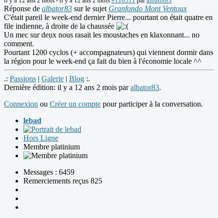
il y a 12 ans 2 mois
-
il y a 12 ans 2 mois
#110511
par
albator83
Réponse de
albator83
sur le sujet
Granfondo Mont Ventoux
C'était pareil le week-end dernier Pierre... pourtant on était quatre en
file indienne, à droite de la chaussée
Un mec sur deux nous rasait les moustaches en klaxonnant... no
comment.
Pourtant 1200 cyclos (+ accompagnateurs) qui viennent dormir dans
la région pour le week-end ça fait du bien à l'économie locale ^^
.:
Passions
|
Galerie
|
Blog
:.
Dernière édition: il y a 12 ans 2 mois par
albator83
.
Connexion
ou
Créer un compte
pour participer à la conversation.
lebad
Hors Ligne
Membre platinium
Messages : 6459
Remerciements reçus 825