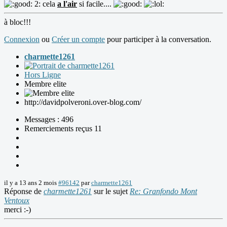
2: cela
a l'air
si facile....
à bloc!!!
Connexion
ou
Créer un compte
pour participer à la conversation.
charmette1261
Hors Ligne
Membre elite
http://davidpolveroni.over-blog.com/
Messages : 496
Remerciements reçus 11
il y a 13 ans 2 mois
#96142
par
charmette1261
Réponse de
charmette1261
sur le sujet
Re: Granfondo Mont
Ventoux
merci :-)