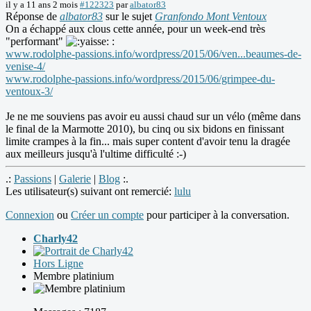
il y a 11 ans 2 mois
#122323
par
albator83
Réponse de
albator83
sur le sujet
Granfondo Mont Ventoux
On a échappé aux clous cette année, pour un week-end très
"performant"
:
www.rodolphe-passions.info/wordpress/2015/06/ven...beaumes-de-
venise-4/
www.rodolphe-passions.info/wordpress/2015/06/grimpee-du-
ventoux-3/
Je ne me souviens pas avoir eu aussi chaud sur un vélo (même dans
le final de la Marmotte 2010), bu cinq ou six bidons en finissant
limite crampes à la fin... mais super content d'avoir tenu la dragée
aux meilleurs jusqu'à l'ultime difficulté :-)
.:
Passions
|
Galerie
|
Blog
:.
Les utilisateur(s) suivant ont remercié:
lulu
Connexion
ou
Créer un compte
pour participer à la conversation.
Charly42
Hors Ligne
Membre platinium