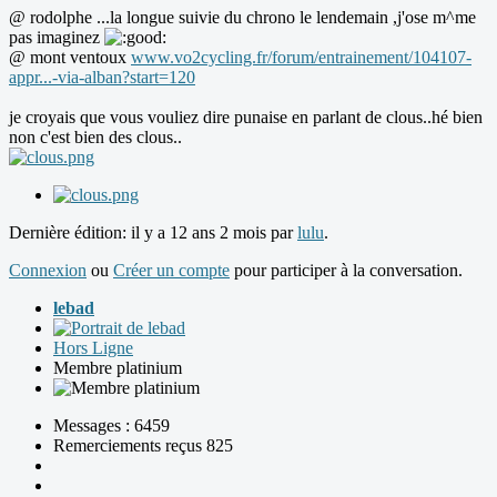
@ rodolphe ...la longue suivie du chrono le lendemain ,j'ose m^me
pas imaginez
@ mont ventoux
www.vo2cycling.fr/forum/entrainement/104107-
appr...-via-alban?start=120
je croyais que vous vouliez dire punaise en parlant de clous..hé bien
non c'est bien des clous..
Dernière édition: il y a 12 ans 2 mois par
lulu
.
Connexion
ou
Créer un compte
pour participer à la conversation.
lebad
Hors Ligne
Membre platinium
Messages : 6459
Remerciements reçus 825