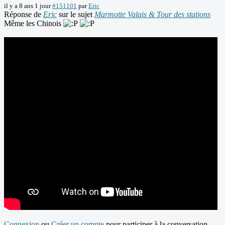
il y a 8 ans 1 jour
#151101
par
Eric
Réponse de
Eric
sur le sujet
Marmotte Valais & Tour des stations
Même les Chinois
Connexion
ou
Créer un compte
pour participer à la conversation.