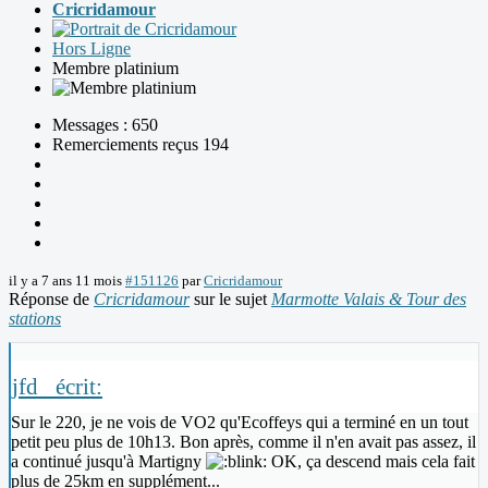
Cricridamour
Hors Ligne
Membre platinium
Messages : 650
Remerciements reçus 194
il y a 7 ans 11 mois
#151126
par
Cricridamour
Réponse de
Cricridamour
sur le sujet
Marmotte Valais & Tour des
stations
jfd_ écrit:
Sur le 220, je ne vois de VO2 qu'Ecoffeys qui a terminé en un tout
petit peu plus de 10h13. Bon après, comme il n'en avait pas assez, il
a continué jusqu'à Martigny
OK, ça descend mais cela fait
plus de 25km en supplément...