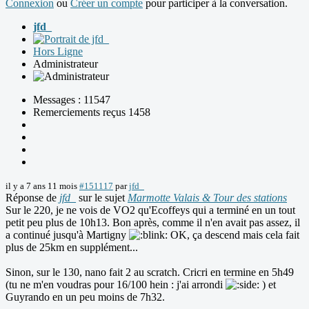
Connexion
ou
Créer un compte
pour participer à la conversation.
jfd_
Hors Ligne
Administrateur
Messages : 11547
Remerciements reçus 1458
il y a 7 ans 11 mois
#151117
par
jfd_
Réponse de
jfd_
sur le sujet
Marmotte Valais & Tour des stations
Sur le 220, je ne vois de VO2 qu'Ecoffeys qui a terminé en un tout
petit peu plus de 10h13. Bon après, comme il n'en avait pas assez, il
a continué jusqu'à Martigny
OK, ça descend mais cela fait
plus de 25km en supplément...
Sinon, sur le 130, nano fait 2 au scratch. Cricri en termine en 5h49
(tu ne m'en voudras pour 16/100 hein : j'ai arrondi
) et
Guyrando en un peu moins de 7h32.