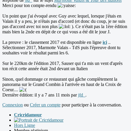
Réponse de
jfd_
sur le sujet
Marmotte Valais & Tour des stations
Merci pour ton compte-rendu
Un point que j'ai évoqué avec Guy avec lequel, lorsque j'étais en
Valais il y a peu, je n'étais pas d'accord (et donc du coup, je ne suis
pas d'accord avec toi non plus
). Ce n'était pas la 1ère édition
mais bien la 2nde en dépit de ce qui vous a été dit le jour J.
La preuve : le classement 2017 est disponible en ligne
ici
..
Sélectionner 2017, Marmotte Valais - TdS puis l'épreuve dont tu
souhaites voir le résultat parmi les 6.
Sur le 220km de l'édition 2017, Sauser qui t'a mis un vent d'après
ton récit cette année était 2nd devant un Italien
Sinon, quel dommage ce restaurant qui gâche complètement la
panorama sur le Grand Combin à l'arrivée en haut de la Croix de
Coeur....
Dernière édition: il y a 7 ans 11 mois par
jfd_
.
Connexion
ou
Créer un compte
pour participer à la conversation.
Cricridamour
Hors Ligne
Membre platinium