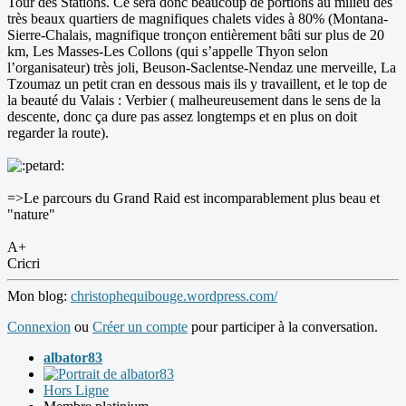
Tour des Stations. Ce sera donc beaucoup de portions au milieu des
très beaux quartiers de magnifiques chalets vides à 80% (Montana-
Sierre-Chalais, magnifique tronçon entièrement bâti sur plus de 20
km, Les Masses-Les Collons (qui s’appelle Thyon selon
l’organisateur) très joli, Beuson-Saclentse-Nendaz une merveille, La
Tzoumaz un petit cran en dessous mais ils y travaillent, et le top de
la beauté du Valais : Verbier ( malheureusement dans le sens de la
descente, donc ça dure pas assez longtemps et en plus on doit
regarder la route).
=>Le parcours du Grand Raid est incomparablement plus beau et
"nature"
A+
Cricri
Mon blog:
christophequibouge.wordpress.com/
Connexion
ou
Créer un compte
pour participer à la conversation.
albator83
Hors Ligne