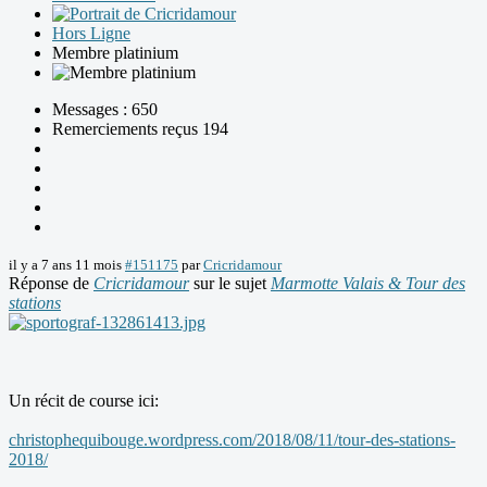
Hors Ligne
Membre platinium
Messages : 650
Remerciements reçus 194
il y a 7 ans 11 mois
#151175
par
Cricridamour
Réponse de
Cricridamour
sur le sujet
Marmotte Valais & Tour des
stations
Un récit de course ici:
christophequibouge.wordpress.com/2018/08/11/tour-des-stations-
2018/