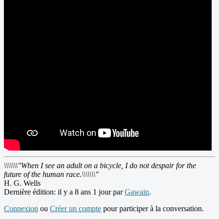
\\\\\\\"When I see an adult on a bicycle, I do not despair for the
future of the human race.\\\\\\\"
H. G. Wells
Dernière édition: il y a 8 ans 1 jour par
Gawain
.
Connexion
ou
Créer un compte
pour participer à la conversation.