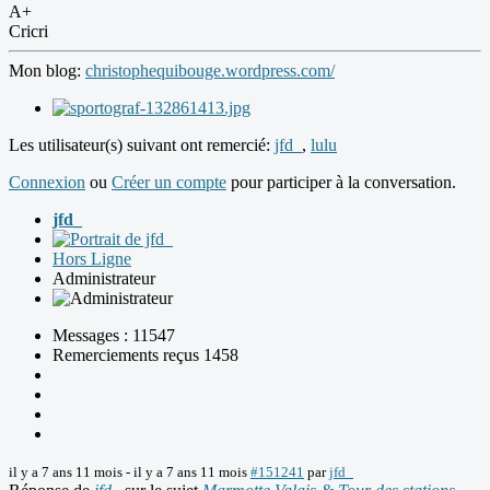
A+
Cricri
Mon blog:
christophequibouge.wordpress.com/
Les utilisateur(s) suivant ont remercié:
jfd_
,
lulu
Connexion
ou
Créer un compte
pour participer à la conversation.
jfd_
Hors Ligne
Administrateur
Messages : 11547
Remerciements reçus 1458
il y a 7 ans 11 mois
-
il y a 7 ans 11 mois
#151241
par
jfd_