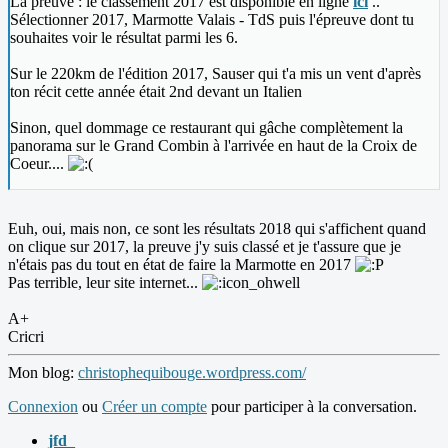
La preuve : le classement 2017 est disponible en ligne
ici
..
Sélectionner 2017, Marmotte Valais - TdS puis l'épreuve dont tu
souhaites voir le résultat parmi les 6.
Sur le 220km de l'édition 2017, Sauser qui t'a mis un vent d'après
ton récit cette année était 2nd devant un Italien
Sinon, quel dommage ce restaurant qui gâche complètement la
panorama sur le Grand Combin à l'arrivée en haut de la Croix de
Coeur....
Euh, oui, mais non, ce sont les résultats 2018 qui s'affichent quand
on clique sur 2017, la preuve j'y suis classé et je t'assure que je
n'étais pas du tout en état de faire la Marmotte en 2017
Pas terrible, leur site internet...
A+
Cricri
Mon blog:
christophequibouge.wordpress.com/
Connexion
ou
Créer un compte
pour participer à la conversation.
jfd_