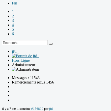
Fin
1
2
3
4
5
6
jfd_
Hors Ligne
Administrateur
Messages : 11543
Remerciements reçus 1456
il y a 7 ans 1 semaine
#156890
par
jfd_