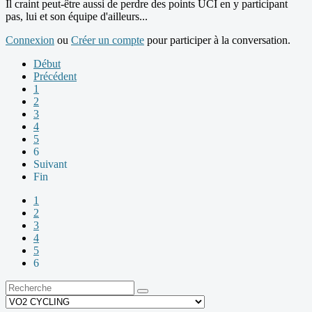
Il craint peut-être aussi de perdre des points UCI en y participant
pas, lui et son équipe d'ailleurs...
Connexion
ou
Créer un compte
pour participer à la conversation.
Début
Précédent
1
2
3
4
5
6
Suivant
Fin
1
2
3
4
5
6