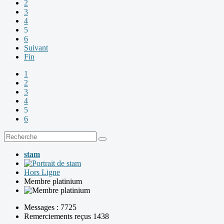
2
3
4
5
6
Suivant
Fin
1
2
3
4
5
6
stam
Hors Ligne
Membre platinium
Messages : 7725
Remerciements reçus 1438