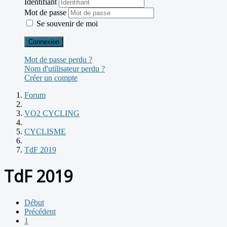
Identifiant
Mot de passe
Se souvenir de moi
Connexion
Mot de passe perdu ?
Nom d'utilisateur perdu ?
Créer un compte
Forum
VO2 CYCLING
CYCLISME
TdF 2019
TdF 2019
Début
Précédent
1