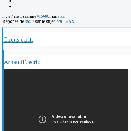
il y a 7 ans 1 semaine
#156861
par
stam
Réponse de
stam
sur le sujet
TdF 2019
Circus écrit:
ArnaudF. écrit: