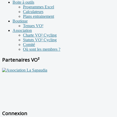
Boite à outils
Programmes Excel
Calculateurs
Plans entrainement
Boutique
Tenues VO²
Association
Charte VO² Cycling
Statuts VO² Cycling
Comité
Où sont les membres ?
Partenaires VO²
Connexion