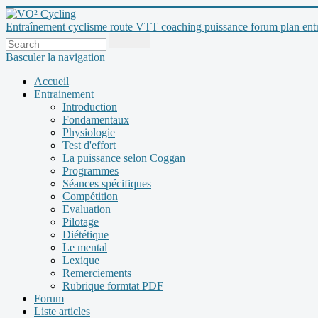
Entraînement cyclisme route VTT coaching puissance forum plan entraî
Basculer la navigation
Accueil
Entrainement
Introduction
Fondamentaux
Physiologie
Test d'effort
La puissance selon Coggan
Programmes
Séances spécifiques
Compétition
Evaluation
Pilotage
Diététique
Le mental
Lexique
Remerciements
Rubrique formtat PDF
Forum
Liste articles