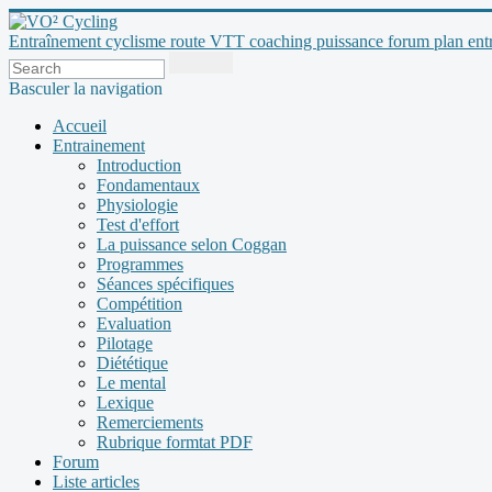
Entraînement cyclisme route VTT coaching puissance forum plan entraî
Basculer la navigation
Accueil
Entrainement
Introduction
Fondamentaux
Physiologie
Test d'effort
La puissance selon Coggan
Programmes
Séances spécifiques
Compétition
Evaluation
Pilotage
Diététique
Le mental
Lexique
Remerciements
Rubrique formtat PDF
Forum
Liste articles