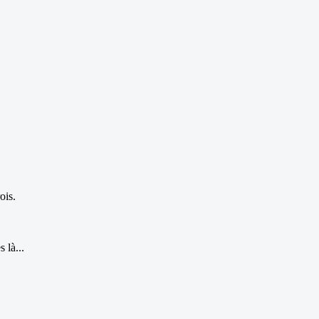
ois.
 là...