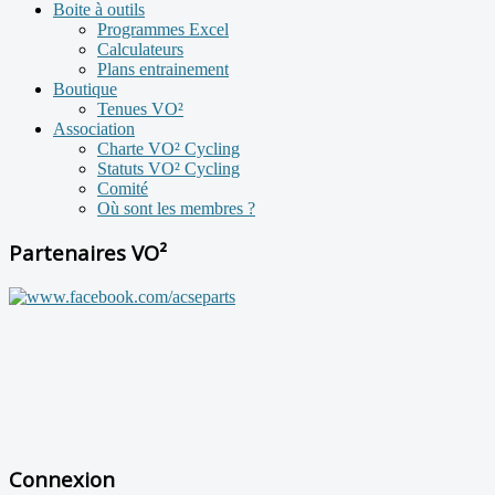
Boite à outils
Programmes Excel
Calculateurs
Plans entrainement
Boutique
Tenues VO²
Association
Charte VO² Cycling
Statuts VO² Cycling
Comité
Où sont les membres ?
Partenaires VO²
Connexion