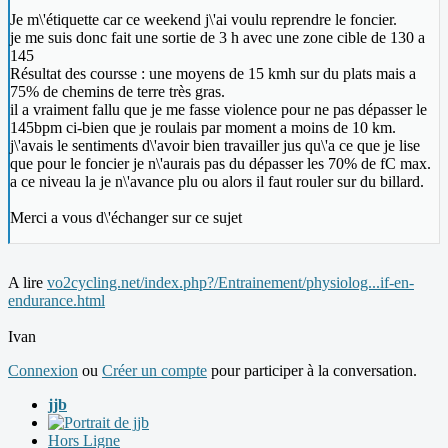
Je m\'étiquette car ce weekend j\'ai voulu reprendre le foncier.
je me suis donc fait une sortie de 3 h avec une zone cible de 130 a
145
Résultat des coursse : une moyens de 15 kmh sur du plats mais a
75% de chemins de terre très gras.
il a vraiment fallu que je me fasse violence pour ne pas dépasser le
145bpm ci-bien que je roulais par moment a moins de 10 km.
j\'avais le sentiments d\'avoir bien travailler jus qu\'a ce que je lise
que pour le foncier je n\'aurais pas du dépasser les 70% de fC max.
a ce niveau la je n\'avance plu ou alors il faut rouler sur du billard.
Merci a vous d\'échanger sur ce sujet
A lire
vo2cycling.net/index.php?/Entrainement/physiolog...if-en-
endurance.html
Ivan
Connexion
ou
Créer un compte
pour participer à la conversation.
jjb
Hors Ligne