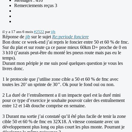
Messages : 416
Remerciements reçus 3
il y a 17 ans 6 mois
#2522
par
jjb
Réponse de
jjb
sur le sujet
Re:periode fonciere
Bon donc ce week-end j’ai repris le foncier entre 50 et 60 % de fmc.
Sur du plat et sur route ça ce passe mieux 60km D+ proche de 0 en
3 h10 (j’aurais peut-être du monté les pneus route mais pas eu le
temps).
Durant mon périple je me suis posé quelques question je vous les
livres donc.
1 le protocole que j’utilise zone cible a 50 et 60 % de fmc avec
toutes les 20’ un sprinte de 30’’. Ok pour le fond oui ou non.
2 La duré de l’entraînement a il un impacte quel est la duré mini
pour ce type d’exercice je souhaite pouvoir caler des entraînement
entre 12 et 14h douche comprise en semaine.
3 Durant ma sortie j’ai constaté qu’il été plus facile de tenir la zone
cible 50 et 60 % de fmc en 32X18. A vitesse constante avec un
développement plus long ou plus court les plus monte. Pourrant je