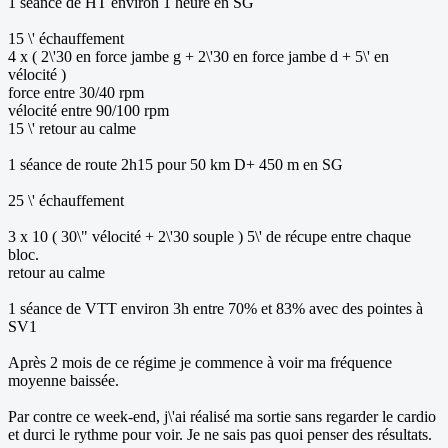
1 séance de HT environ 1 heure en SG
15 \' échauffement
4 x ( 2\'30 en force jambe g + 2\'30 en force jambe d + 5\' en
vélocité )
force entre 30/40 rpm
vélocité entre 90/100 rpm
15 \' retour au calme
1 séance de route 2h15 pour 50 km D+ 450 m en SG
25 \' échauffement
3 x 10 ( 30\" vélocité + 2\'30 souple ) 5\' de récupe entre chaque
bloc.
retour au calme
1 séance de VTT environ 3h entre 70% et 83% avec des pointes à
SV1
Après 2 mois de ce régime je commence à voir ma fréquence
moyenne baissée.
Par contre ce week-end, j\'ai réalisé ma sortie sans regarder le cardio
et durci le rythme pour voir. Je ne sais pas quoi penser des résultats.