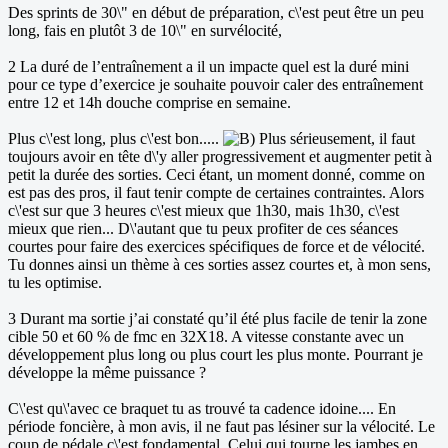
Des sprints de 30\" en début de préparation, c\'est peut être un peu
long, fais en plutôt 3 de 10\" en survélocité,
2 La duré de l’entraînement a il un impacte quel est la duré mini
pour ce type d’exercice je souhaite pouvoir caler des entraînement
entre 12 et 14h douche comprise en semaine.
Plus c\'est long, plus c\'est bon.....
Plus sérieusement, il faut
toujours avoir en tête d\'y aller progressivement et augmenter petit à
petit la durée des sorties. Ceci étant, un moment donné, comme on
est pas des pros, il faut tenir compte de certaines contraintes. Alors
c\'est sur que 3 heures c\'est mieux que 1h30, mais 1h30, c\'est
mieux que rien... D\'autant que tu peux profiter de ces séances
courtes pour faire des exercices spécifiques de force et de vélocité.
Tu donnes ainsi un thème à ces sorties assez courtes et, à mon sens,
tu les optimise.
3 Durant ma sortie j’ai constaté qu’il été plus facile de tenir la zone
cible 50 et 60 % de fmc en 32X18. A vitesse constante avec un
développement plus long ou plus court les plus monte. Pourrant je
développe la même puissance ?
C\'est qu\'avec ce braquet tu as trouvé ta cadence idoine.... En
période foncière, à mon avis, il ne faut pas lésiner sur la vélocité. Le
coup de pédale c\'est fondamental. Celui qui tourne les jambes en