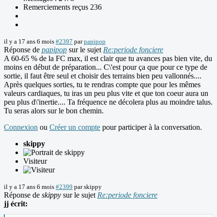
Remerciements reçus 236
il y a 17 ans 6 mois
#2397
par
papipop
Réponse de
papipop
sur le sujet
Re:periode fonciere
A 60-65 % de la FC max, il est clair que tu avances pas bien vite, du
moins en début de préparation... C\'est pour ça que pour ce type de
sortie, il faut être seul et choisir des terrains bien peu vallonnés....
Après quelques sorties, tu te rendras compte que pour les mêmes
valeurs cardiaques, tu iras un peu plus vite et que ton coeur aura un
peu plus d\'inertie.... Ta fréquence ne décolera plus au moindre talus.
Tu seras alors sur le bon chemin.
Connexion
ou
Créer un compte
pour participer à la conversation.
skippy
Visiteur
il y a 17 ans 6 mois
#2399
par
skippy
Réponse de
skippy
sur le sujet
Re:periode fonciere
jj écrit: