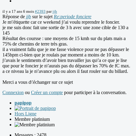
il y a 17 ans 6 mois
#2393
par
jjb
Réponse de
jjb
sur le sujet
Re:periode fonciere
Je m\'étiquette car ce weekend j\'ai voulu reprendre le foncier.
je me suis donc fait une sortie de 3 h avec une zone cible de 130 a
145
Résultat des coursse : une moyens de 15 kmh sur du plats mais a
75% de chemins de terre très gras.
il a vraiment fallu que je me fasse violence pour ne pas dépasser le
145bpm ci-bien que je roulais par moment a moins de 10 km.
j\'avais le sentiments d\'avoir bien travailler jus qu\'a ce que je lise
que pour le foncier je n\'aurais pas du dépasser les 70% de fC max.
a ce niveau la je n\'avance plu ou alors il faut rouler sur du billard.
Merci a vous d\'échanger sur ce sujet
Connexion
ou
Créer un compte
pour participer à la conversation.
papipop
Hors Ligne
Membre platinium
Messages : 2478