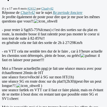
il y a 17 ans 6 mois
#2412
par
Charly42
Réponse de
Charly42
sur le sujet
Re:periode fonciere
Je profite également de poste pour dire que je me psoe les mêmes
questions que vous!!:
- pour rester à Sg(65-75%fcmax) c\'est des sorties sur du plat en
route, la moindre bosse il faut ralentir pour pas monter le coeur si
non tout de suite à 82-85%!!
en générale cela me fait des sorite de 2h à 27/29Km/h
- en VTT cela me semble tres dur de le faire , car à l\'heure actuelle
les chemins sont détrempés, plein de boue, ou gelés!
il
faut en laisser pour passer!!!
Moi a l\'heure actuelle(fin ppg) je fait une séance muscu avec pour
échauffement 20min de HT
une séance force/vélocité à SG sur mon HT(1h)
une séance SG en route donc sur du plat!!(2h30)(peut être un peut
longue??,
)
une seance fartlek en VTT car il faut ce faire plaisir, mais en évitant
de se mettre à bout donc en restant tant que possible entre SG et
SV1:cheer: