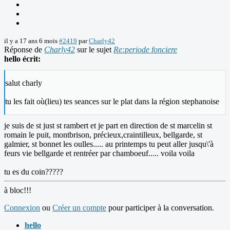
il y a 17 ans 6 mois
#2419
par
Charly42
Réponse de
Charly42
sur le sujet
Re:periode fonciere
hello écrit:
salut charly
tu les fait où(lieu) tes seances sur le plat dans la région stephanoise
je suis de st just st rambert et je part en direction de st marcelin st
romain le puit, montbrison, précieux,craintilleux, bellgarde, st
galmier, st bonnet les oulles..... au printemps tu peut aller jusqu\'à
feurs vie bellgarde et rentréer par chamboeuf..... voila voila
tu es du coin?????
à bloc!!!
Connexion
ou
Créer un compte
pour participer à la conversation.
hello