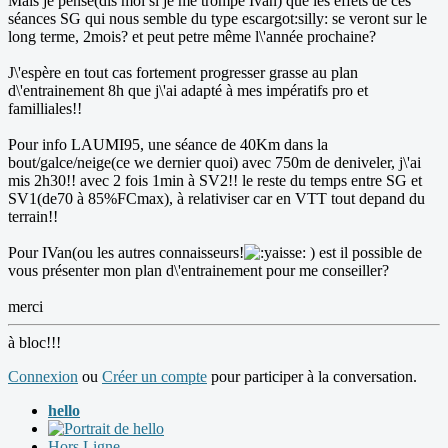
Mais je pense(dis moi si je me trompe Ivan) que les effets de ces
séances SG qui nous semble du type escargot:silly: se veront sur le
long terme, 2mois? et peut petre même l\'année prochaine?
J\'espère en tout cas fortement progresser grasse au plan
d\'entrainement 8h que j\'ai adapté à mes impératifs pro et
familliales!!
Pour info LAUMI95, une séance de 40Km dans la
bout/galce/neige(ce we dernier quoi) avec 750m de deniveler, j\'ai
mis 2h30!! avec 2 fois 1min à SV2!! le reste du temps entre SG et
SV1(de70 à 85%FCmax), à relativiser car en VTT tout depand du
terrain!!
Pour IVan(ou les autres connaisseurs!
) est il possible de
vous présenter mon plan d\'entrainement pour me conseiller?
merci
à bloc!!!
Connexion
ou
Créer un compte
pour participer à la conversation.
hello
Hors Ligne