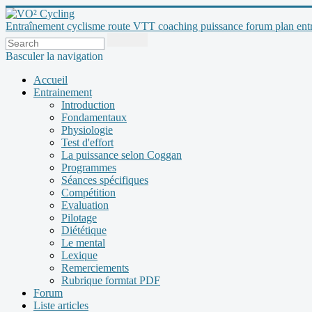
Entraînement cyclisme route VTT coaching puissance forum plan entraî
Basculer la navigation
Accueil
Entrainement
Introduction
Fondamentaux
Physiologie
Test d'effort
La puissance selon Coggan
Programmes
Séances spécifiques
Compétition
Evaluation
Pilotage
Diététique
Le mental
Lexique
Remerciements
Rubrique formtat PDF
Forum
Liste articles