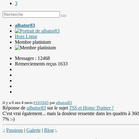
3
albator83
Hors Ligne
Membre platinium
Messages : 12468
Remerciements reçus 1633
il y a 6 ans 4 mois
#161045
par
albator83
Réponse de
albator83
sur le sujet
TSS et Home Trainer !
C'est vrai également... mais la douleur ressentie dans les quadris à 3
7% :-)
.:
Passions
|
Galerie
|
Blog
:.