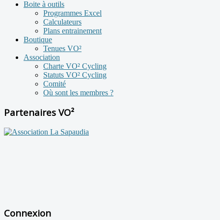
Boite à outils
Programmes Excel
Calculateurs
Plans entrainement
Boutique
Tenues VO²
Association
Charte VO² Cycling
Statuts VO² Cycling
Comité
Où sont les membres ?
Partenaires VO²
Connexion