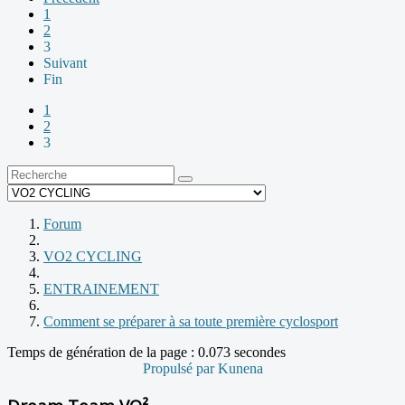
1
2
3
Suivant
Fin
1
2
3
Forum
VO2 CYCLING
ENTRAINEMENT
Comment se préparer à sa toute première cyclosport
Temps de génération de la page : 0.073 secondes
Propulsé par
Kunena