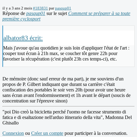
il y a 3 ans 2 mois
#183831
par
pasqup01
Réponse de
pasqup01
sur le sujet
Comment se préparer à sa toute
première cyclosport
albator83 écrit:
Mais j'avoue qu'au quotidien je suis loin d'appliquer l'état de l'art :
couper tout écran à 21h max, se coucher tôt genre 22h pour
favoriser la récupération (c'est plutôt 23h ces temps-ci), etc.
De mémoire (donc sauf erreur de ma part), je me souviens d'un
propos de P. Gilbert indiquant que durant sa carrière c'était
confiscation des portables le soir vers 20h (pour avoir une heure
sans écran avant l'endormissement) et 1h avant le départ (soucis de
concentration sur l'épreuve sinon)
"poi Dio creò la bicicletta perché l'uomo ne facesse strumento di
fatica e di esaltazione nell'arduo itinerario della vita", Madonna Del
Ghisallo
Connexion
ou
Créer un compte
pour participer à la conversation.