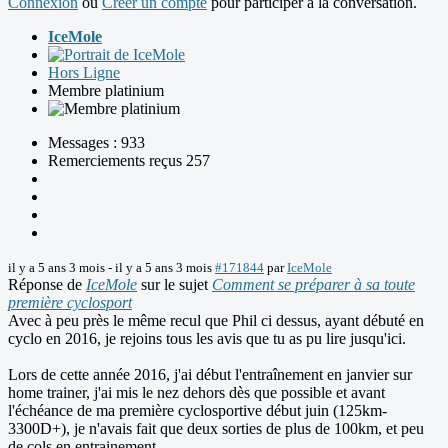
Connexion
ou
Créer un compte
pour participer à la conversation.
IceMole
Hors Ligne
Membre platinium
Messages : 933
Remerciements reçus 257
il y a 5 ans 3 mois
-
il y a 5 ans 3 mois
#171844
par
IceMole
Réponse de
IceMole
sur le sujet
Comment se préparer à sa toute
première cyclosport
Avec à peu près le même recul que Phil ci dessus, ayant débuté en
cyclo en 2016, je rejoins tous les avis que tu as pu lire jusqu'ici.
Lors de cette année 2016, j'ai début l'entraînement en janvier sur
home trainer, j'ai mis le nez dehors dès que possible et avant
l'échéance de ma première cyclosportive début juin (125km-
3300D+), je n'avais fait que deux sorties de plus de 100km, et peu
de cols en entrainement.