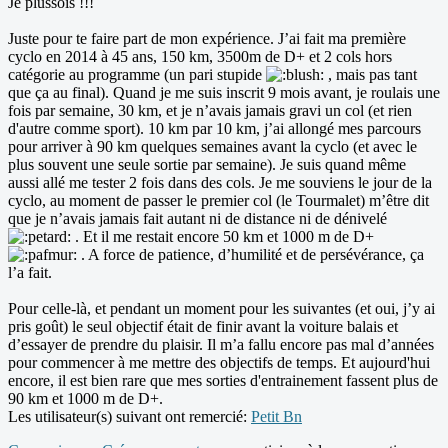
Je plussois !!!
Juste pour te faire part de mon expérience. J’ai fait ma première
cyclo en 2014 à 45 ans, 150 km, 3500m de D+ et 2 cols hors
catégorie au programme (un pari stupide
, mais pas tant
que ça au final). Quand je me suis inscrit 9 mois avant, je roulais une
fois par semaine, 30 km, et je n’avais jamais gravi un col (et rien
d'autre comme sport). 10 km par 10 km, j’ai allongé mes parcours
pour arriver à 90 km quelques semaines avant la cyclo (et avec le
plus souvent une seule sortie par semaine). Je suis quand même
aussi allé me tester 2 fois dans des cols. Je me souviens le jour de la
cyclo, au moment de passer le premier col (le Tourmalet) m’être dit
que je n’avais jamais fait autant ni de distance ni de dénivelé
. Et il me restait encore 50 km et 1000 m de D+
. A force de patience, d’humilité et de persévérance, ça
l’a fait.
Pour celle-là, et pendant un moment pour les suivantes (et oui, j’y ai
pris goût) le seul objectif était de finir avant la voiture balais et
d’essayer de prendre du plaisir. Il m’a fallu encore pas mal d’années
pour commencer à me mettre des objectifs de temps. Et aujourd'hui
encore, il est bien rare que mes sorties d'entrainement fassent plus de
90 km et 1000 m de D+.
Les utilisateur(s) suivant ont remercié:
Petit Bn