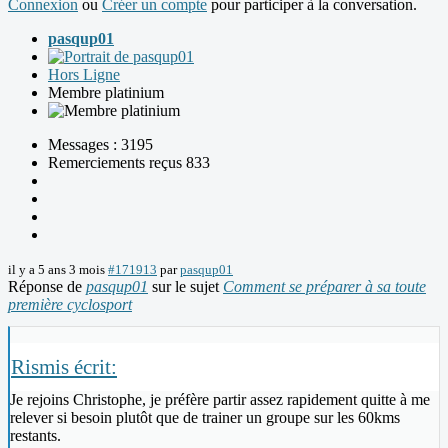
Connexion
ou
Créer un compte
pour participer à la conversation.
pasqup01
Hors Ligne
Membre platinium
Messages : 3195
Remerciements reçus 833
il y a 5 ans 3 mois
#171913
par
pasqup01
Réponse de
pasqup01
sur le sujet
Comment se préparer à sa toute
première cyclosport
Rismis écrit:
Je rejoins Christophe, je préfère partir assez rapidement quitte à me
relever si besoin plutôt que de trainer un groupe sur les 60kms
restants.