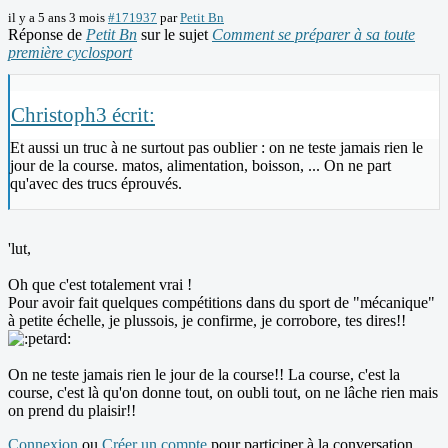
il y a 5 ans 3 mois
#171937
par
Petit Bn
Réponse de
Petit Bn
sur le sujet
Comment se préparer à sa toute
première cyclosport
Christoph3 écrit:
Et aussi un truc à ne surtout pas oublier : on ne teste jamais rien le
jour de la course. matos, alimentation, boisson, ... On ne part
qu'avec des trucs éprouvés.
'lut,
Oh que c'est totalement vrai !
Pour avoir fait quelques compétitions dans du sport de "mécanique"
à petite échelle, je plussois, je confirme, je corrobore, tes dires!!
On ne teste jamais rien le jour de la course!! La course, c'est la
course, c'est là qu'on donne tout, on oubli tout, on ne lâche rien mais
on prend du plaisir!!
Connexion
ou
Créer un compte
pour participer à la conversation.