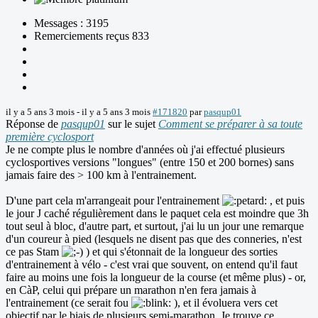
Messages : 3195
Remerciements reçus 833
il y a 5 ans 3 mois
-
il y a 5 ans 3 mois
#171820
par
pasqup01
Réponse de
pasqup01
sur le sujet
Comment se préparer à sa toute
première cyclosport
Je ne compte plus le nombre d'années où j'ai effectué plusieurs
cyclosportives versions "longues" (entre 150 et 200 bornes) sans
jamais faire des > 100 km à l'entrainement.
D'une part cela m'arrangeait pour l'entrainement
, et puis
le jour J caché régulièrement dans le paquet cela est moindre que 3h
tout seul à bloc, d'autre part, et surtout, j'ai lu un jour une remarque
d'un coureur à pied (lesquels ne disent pas que des conneries, n'est
ce pas Stam
) et qui s'étonnait de la longueur des sorties
d'entrainement à vélo - c'est vrai que souvent, on entend qu'il faut
faire au moins une fois la longueur de la course (et même plus) - or,
en CàP, celui qui prépare un marathon n'en fera jamais à
l'entrainement (ce serait fou
), et il évoluera vers cet
objectif par le biais de plusieurs semi-marathon. Je trouve ce