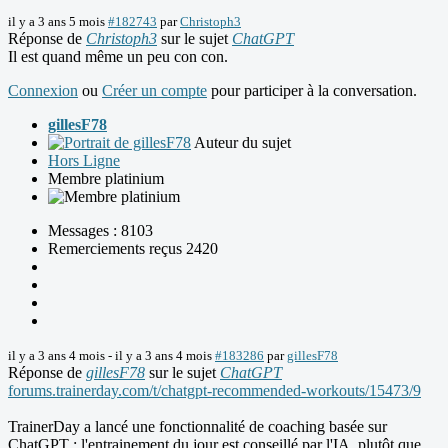
il y a 3 ans 5 mois
#182743
par
Christoph3
Réponse de
Christoph3
sur le sujet
ChatGPT
Il est quand même un peu con con.
Connexion
ou
Créer un compte
pour participer à la conversation.
gillesF78
Auteur du sujet
Hors Ligne
Membre platinium
Messages : 8103
Remerciements reçus 2420
il y a 3 ans 4 mois
-
il y a 3 ans 4 mois
#183286
par
gillesF78
Réponse de
gillesF78
sur le sujet
ChatGPT
forums.trainerday.com/t/chatgpt-recommended-workouts/15473/9
TrainerDay a lancé une fonctionnalité de coaching basée sur
ChatGPT : l'entrainement du jour est conseillé par l'IA, plutôt que