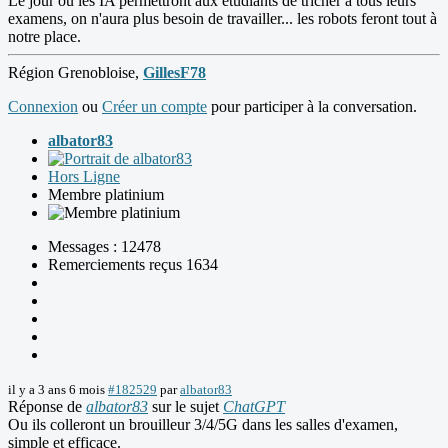
Le jour où les IA permettront aux étudiants de tricher à tous leurs
examens, on n'aura plus besoin de travailler... les robots feront tout à
notre place.
Région Grenobloise,
GillesF78
Connexion
ou
Créer un compte
pour participer à la conversation.
albator83
Hors Ligne
Membre platinium
Messages : 12478
Remerciements reçus 1634
il y a 3 ans 6 mois
#182529
par
albator83
Réponse de
albator83
sur le sujet
ChatGPT
Ou ils colleront un brouilleur 3/4/5G dans les salles d'examen,
simple et efficace.