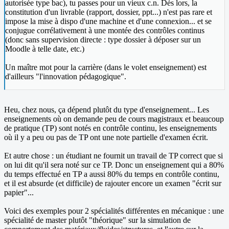
autorisée type bac), tu passes pour un vieux c.n. Dès lors, la
constitution d'un livrable (rapport, dossier, ppt...) n'est pas rare et
impose la mise à dispo d'une machine et d'une connexion... et se
conjugue corrélativement à une montée des contrôles continus
(donc sans supervision directe : type dossier à déposer sur un
Moodle à telle date, etc.)
Un maître mot pour la carrière (dans le volet enseignement) est
d'ailleurs "l'innovation pédagogique".
Heu, chez nous, ça dépend plutôt du type d'enseignement... Les
enseignements où on demande peu de cours magistraux et beaucoup
de pratique (TP) sont notés en contrôle continu, les enseignements
où il y a peu ou pas de TP ont une note partielle d'examen écrit.
Et autre chose : un étudiant ne fournit un travail de TP correct que si
on lui dit qu'il sera noté sur ce TP. Donc un enseignement qui a 80%
du temps effectué en TP a aussi 80% du temps en contrôle continu,
et il est absurde (et difficile) de rajouter encore un examen "écrit sur
papier"...
Voici des exemples pour 2 spécialités différentes en mécanique : une
spécialité de master plutôt "théorique" sur la simulation de