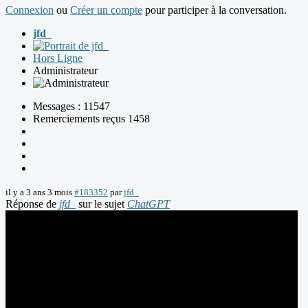
Connexion
ou
Créer un compte
pour participer à la conversation.
jfd_
Hors Ligne
Administrateur
Messages : 11547
Remerciements reçus 1458
il y a 3 ans 3 mois
#183352
par
jfd_
Réponse de
jfd_
sur le sujet
ChatGPT