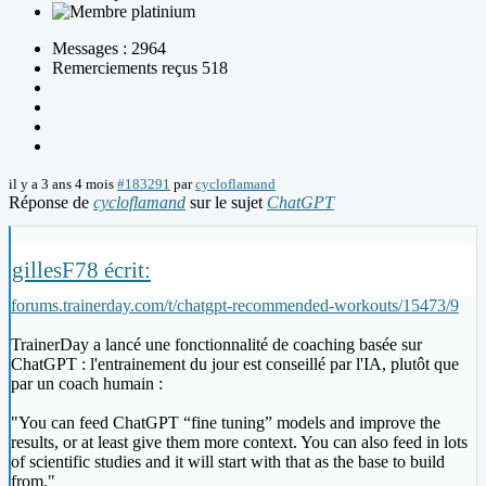
Messages : 2964
Remerciements reçus 518
il y a 3 ans 4 mois
#183291
par
cycloflamand
Réponse de
cycloflamand
sur le sujet
ChatGPT
gillesF78 écrit:
forums.trainerday.com/t/chatgpt-recommended-workouts/15473/9
TrainerDay a lancé une fonctionnalité de coaching basée sur
ChatGPT : l'entrainement du jour est conseillé par l'IA, plutôt que
par un coach humain :
"You can feed ChatGPT “fine tuning” models and improve the
results, or at least give them more context. You can also feed in lots
of scientific studies and it will start with that as the base to build
from."