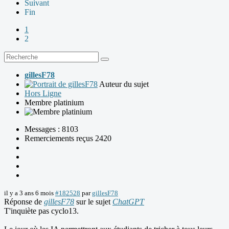
Suivant
Fin
1
2
gillesF78
Auteur du sujet
Hors Ligne
Membre platinium
Messages : 8103
Remerciements reçus 2420
il y a 3 ans 6 mois
#182528
par
gillesF78
Réponse de
gillesF78
sur le sujet
ChatGPT
T'inquiète pas cyclo13.