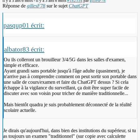
il y a 3 ans 6 mois
-
il y a 3 ans 6 mois
#182534
par
gillesF78
Réponse de
gillesF78
sur le sujet
ChatGPT
pasqup01 écrit:
albator83 écrit:
Ou ils colleront un brouilleur 3/4/5G dans les salles d'examen,
simple et efficace.
Ayant grandi sans portable jusqu'à l'âge adulte (quasiment), je
n'arrive pas à comprendre comment on peut sortir son portable dans
une salle de cours/examen et faire du ChatGPT dessus ? Si cela
échappe à la vigilance du surveillant, ça doit être super facile de
discuter avec son voisin pour tricher de manière traditionnelle...
Mais bientôt quadra je suis probablement déconnecté de la réalité
scolaire actuelle.
Je dirais qu'aujourd'hui, dans bien des institutions du supérieur, si tu
as toujours un examen "traditionnel" (sur copie avec calculette