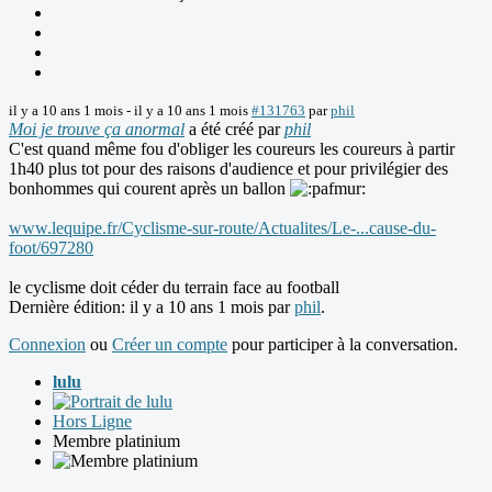
il y a 10 ans 1 mois
-
il y a 10 ans 1 mois
#131763
par
phil
Moi je trouve ça anormal
a été créé par
phil
C'est quand même fou d'obliger les coureurs les coureurs à partir
1h40 plus tot pour des raisons d'audience et pour privilégier des
bonhommes qui courent après un ballon
www.lequipe.fr/Cyclisme-sur-route/Actualites/Le-...cause-du-
foot/697280
le cyclisme doit céder du terrain face au football
Dernière édition: il y a 10 ans 1 mois par
phil
.
Connexion
ou
Créer un compte
pour participer à la conversation.
lulu
Hors Ligne
Membre platinium