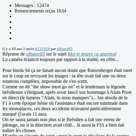
Messages : 12474
Remerciements reçus 1634
il y a 10 ans 1 mois
#131924
par
albator83
Réponse de
albator83
sur le sujet
Moi je trouve ça anormal
La caméra éclaircit toujours par rapport à la réalité, en effet...
Pour Imola 94 ça ne faisait aucun doute que Ratzenberger était mort
sur le coup en revoyant les images : sa tête avait fait une ou deux
rotations complètes, impossible de s'en sortir.
Comme on dit "the show must go on" et le lendemain la légende
brésilienne s'éteignait, après avoir lancé son hommage à Alain Prost
en direct (le fameux "Alain, tu nous manques")... fan absolu de la
F1 à cette époque bénie où l'assistance était encore minimale dans
les monoplaces, ces deux accidents m'avaient particulièrement
marqué (j'avais 11 ans).
On ne saura jamais non plus si le Brésilien a fait une erreur de
pilotage, ou si la direction avait cédé... là aussi la FIA a bien fait
traîner les choses.
M'enfin on s'écarte du sujet ; pour le coup le décalage de la course