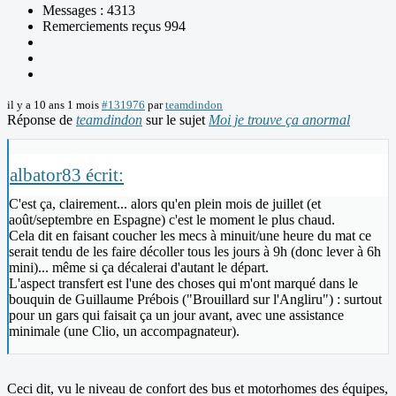
Messages : 4313
Remerciements reçus 994
il y a 10 ans 1 mois
#131976
par
teamdindon
Réponse de
teamdindon
sur le sujet
Moi je trouve ça anormal
albator83 écrit:
C'est ça, clairement... alors qu'en plein mois de juillet (et
août/septembre en Espagne) c'est le moment le plus chaud.
Cela dit en faisant coucher les mecs à minuit/une heure du mat ce
serait tendu de les faire décoller tous les jours à 9h (donc lever à 6h
mini)... même si ça décalerai d'autant le départ.
L'aspect transfert est l'une des choses qui m'ont marqué dans le
bouquin de Guillaume Prébois ("Brouillard sur l'Angliru") : surtout
pour un gars qui faisait ça un jour avant, avec une assistance
minimale (une Clio, un accompagnateur).
Ceci dit, vu le niveau de confort des bus et motorhomes des équipes,