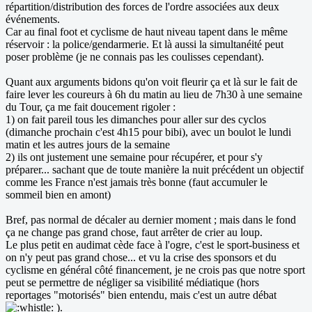
répartition/distribution des forces de l'ordre associées aux deux
événements.
Car au final foot et cyclisme de haut niveau tapent dans le même
réservoir : la police/gendarmerie. Et là aussi la simultanéité peut
poser problème (je ne connais pas les coulisses cependant).
Quant aux arguments bidons qu'on voit fleurir ça et là sur le fait de
faire lever les coureurs à 6h du matin au lieu de 7h30 à une semaine
du Tour, ça me fait doucement rigoler :
1) on fait pareil tous les dimanches pour aller sur des cyclos
(dimanche prochain c'est 4h15 pour bibi), avec un boulot le lundi
matin et les autres jours de la semaine
2) ils ont justement une semaine pour récupérer, et pour s'y
préparer... sachant que de toute manière la nuit précédent un objectif
comme les France n'est jamais très bonne (faut accumuler le
sommeil bien en amont)
Bref, pas normal de décaler au dernier moment ; mais dans le fond
ça ne change pas grand chose, faut arrêter de crier au loup.
Le plus petit en audimat cède face à l'ogre, c'est le sport-business et
on n'y peut pas grand chose... et vu la crise des sponsors et du
cyclisme en général côté financement, je ne crois pas que notre sport
peut se permettre de négliger sa visibilité médiatique (hors
reportages "motorisés" bien entendu, mais c'est un autre débat
).