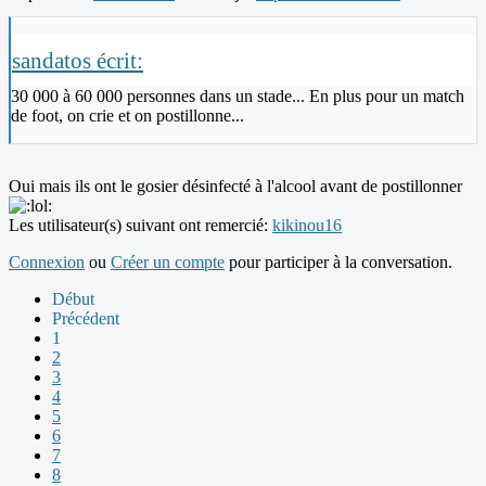
sandatos écrit:
30 000 à 60 000 personnes dans un stade... En plus pour un match
de foot, on crie et on postillonne...
Oui mais ils ont le gosier désinfecté à l'alcool avant de postillonner
Les utilisateur(s) suivant ont remercié:
kikinou16
Connexion
ou
Créer un compte
pour participer à la conversation.
Début
Précédent
1
2
3
4
5
6
7
8