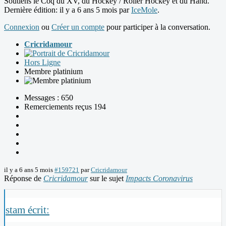
Soutiens le Coq du XV, du Hockey / Roller Hockey et du Hand.
Dernière édition: il y a 6 ans 5 mois par
IceMole
.
Connexion
ou
Créer un compte
pour participer à la conversation.
Cricridamour
Hors Ligne
Membre platinium
Messages : 650
Remerciements reçus 194
il y a 6 ans 5 mois
#159721
par
Cricridamour
Réponse de
Cricridamour
sur le sujet
Impacts Coronavirus
stam écrit: