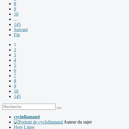
8
9
10
...
145
Suivant
Fin
1
2
3
4
5
6
7
8
9
10
145
cycloflamand
Auteur du sujet
Hors Ligne