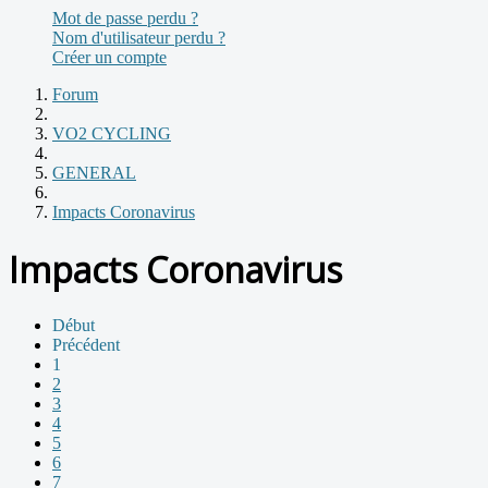
Mot de passe perdu ?
Nom d'utilisateur perdu ?
Créer un compte
Forum
VO2 CYCLING
GENERAL
Impacts Coronavirus
Impacts Coronavirus
Début
Précédent
1
2
3
4
5
6
7