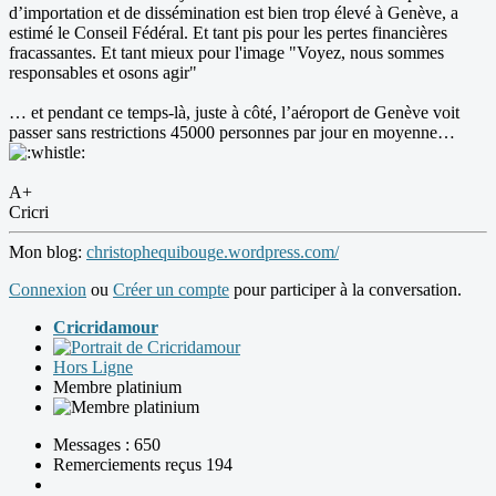
d’importation et de dissémination est bien trop élevé à Genève, a
estimé le Conseil Fédéral. Et tant pis pour les pertes financières
fracassantes. Et tant mieux pour l'image "Voyez, nous sommes
responsables et osons agir"
… et pendant ce temps-là, juste à côté, l’aéroport de Genève voit
passer sans restrictions 45000 personnes par jour en moyenne…
A+
Cricri
Mon blog:
christophequibouge.wordpress.com/
Connexion
ou
Créer un compte
pour participer à la conversation.
Cricridamour
Hors Ligne
Membre platinium
Messages : 650
Remerciements reçus 194