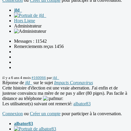
Connexion
ou
Créer un compte
pour participer à la conversation.
jfd_
Hors Ligne
Administrateur
Messages : 11542
Remerciements reçus 1456
il y a 6 ans 4 mois
#160066
par
jfd_
Réponse de
jfd_
sur le sujet
Impacts Coronavirus
Cette histoire d'élection est une vraie aberration. J'ai enfin et de
justesse convaincu ma mère de ne pas y aller (80 piges). Pas facile à
distance au téléphone
Les utilisateur(s) suivant ont remercié:
albator83
Connexion
ou
Créer un compte
pour participer à la conversation.
albator83