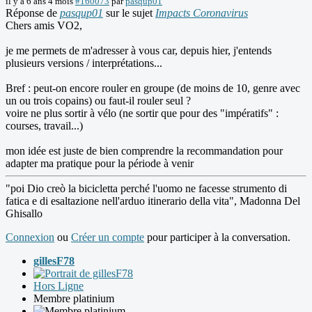
il y a 6 ans 4 mois
#160073
par
pasqup01
Réponse de
pasqup01
sur le sujet
Impacts Coronavirus
Chers amis VO2,
je me permets de m'adresser à vous car, depuis hier, j'entends
plusieurs versions / interprétations...
Bref : peut-on encore rouler en groupe (de moins de 10, genre avec
un ou trois copains) ou faut-il rouler seul ?
voire ne plus sortir à vélo (ne sortir que pour des "impératifs" :
courses, travail...)
mon idée est juste de bien comprendre la recommandation pour
adapter ma pratique pour la période à venir
"poi Dio creò la bicicletta perché l'uomo ne facesse strumento di
fatica e di esaltazione nell'arduo itinerario della vita", Madonna Del
Ghisallo
Connexion
ou
Créer un compte
pour participer à la conversation.
gillesF78
Hors Ligne
Membre platinium