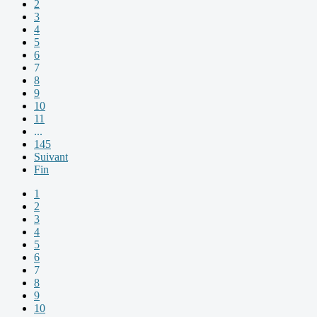
2
3
4
5
6
7
8
9
10
11
...
145
Suivant
Fin
1
2
3
4
5
6
7
8
9
10