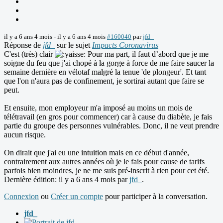
il y a 6 ans 4 mois
-
il y a 6 ans 4 mois
#160040
par
jfd_
Réponse de
jfd_
sur le sujet
Impacts Coronavirus
C'est (très) clair
Pour ma part, il faut d’abord que je me
soigne du feu que j'ai chopé à la gorge à force de me faire saucer la
semaine dernière en vélotaf malgré la tenue 'de plongeur'. Et tant
que l'on n'aura pas de confinement, je sortirai autant que faire se
peut.
Et ensuite, mon employeur m'a imposé au moins un mois de
télétravail (en gros pour commencer) car à cause du diabète, je fais
partie du groupe des personnes vulnérables. Donc, il ne veut prendre
aucun risque.
On dirait que j'ai eu une intuition mais en ce début d'année,
contrairement aux autres années où je le fais pour cause de tarifs
parfois bien moindres, je ne me suis pré-inscrit à rien pour cet été.
Dernière édition: il y a 6 ans 4 mois par
jfd_
.
Connexion
ou
Créer un compte
pour participer à la conversation.
jfd_