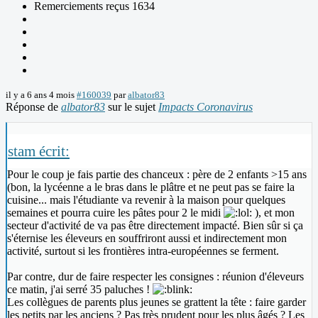
Remerciements reçus 1634
il y a 6 ans 4 mois
#160039
par
albator83
Réponse de
albator83
sur le sujet
Impacts Coronavirus
stam écrit:
Pour le coup je fais partie des chanceux : père de 2 enfants >15 ans
(bon, la lycéenne a le bras dans le plâtre et ne peut pas se faire la
cuisine... mais l'étudiante va revenir à la maison pour quelques
semaines et pourra cuire les pâtes pour 2 le midi
), et mon
secteur d'activité de va pas être directement impacté. Bien sûr si ça
s'éternise les éleveurs en souffriront aussi et indirectement mon
activité, surtout si les frontières intra-européennes se ferment.
Par contre, dur de faire respecter les consignes : réunion d'éleveurs
ce matin, j'ai serré 35 paluches !
Les collègues de parents plus jeunes se grattent la tête : faire garder
les petits par les anciens ? Pas très prudent pour les plus âgés ? Les