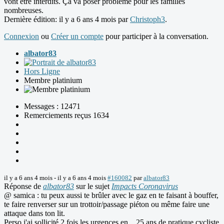
vont être interdits. Ça va poser problème pour les familles
nombreuses.
Dernière édition: il y a 6 ans 4 mois par
Christoph3
.
Connexion
ou
Créer un compte
pour participer à la conversation.
albator83
Hors Ligne
Membre platinium
Messages : 12471
Remerciements reçus 1634
il y a 6 ans 4 mois
-
il y a 6 ans 4 mois
#160082
par
albator83
Réponse de
albator83
sur le sujet
Impacts Coronavirus
@ samica : tu peux aussi te brûler avec le gaz en te faisant à bouffer,
te faire renverser sur un trottoir/passage piéton ou même faire une
attaque dans ton lit.
Perso j'ai sollicité 2 fois les urgences en... 25 ans de pratique cycliste