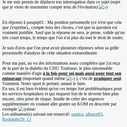
Je me suis permis de déplacer ton interrogation dans ce sujet (sujet
que je viens de renommer compte tenu de l'évolution)
En réponse à pasqup01 : Ma position personnelle (ce n'est que cela
que j'exprime),, compte tenu des choses, c'est que ta question est
vraiment justifiée. Sauf que la réponse ne sera, je pense, valide qu'un
très court temps, le temps que l'on n'ai plus du tout le droit de rouler.
Je suis d'avis que l'on peut avoir plusieurs réponses selon sa grille
personnelle d'analyse de cette situation extraordinaire.
Pour ma part, au vu des informations assez complètes que j'ai reçu
de la part de la diabéto du CHU Toulouse, le plus raisonnable
comme manière d'agir
à la fois pour soi mais aussi pour tout son
entourage
(important quand même
), c'est de
pratiquer seul
.
Vraiment. Notre sport le permet, autant le faire.
En sus, il est bien évident qu'en ces temps fort problématiques pour
les services hospitaliers et qui risquent fort de le devenir bien plus
encore, zéro prise de risque. Inutile de créer des urgences
supplémentaire en voulant aller gratter un KOM en descente par
exemple
Les utilisateur(s) suivant ont remercié:
samica
,
albator83
,
Rodolphe59_13