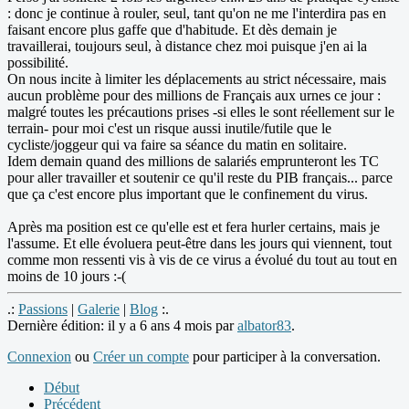
: donc je continue à rouler, seul, tant qu'on ne me l'interdira pas en
faisant encore plus gaffe que d'habitude. Et dès demain je
travaillerai, toujours seul, à distance chez moi puisque j'en ai la
possibilité.
On nous incite à limiter les déplacements au strict nécessaire, mais
aucun problème pour des millions de Français aux urnes ce jour :
malgré toutes les précautions prises -si elles le sont réellement sur le
terrain- pour moi c'est un risque aussi inutile/futile que le
cycliste/joggeur qui va faire sa séance du matin en solitaire.
Idem demain quand des millions de salariés emprunteront les TC
pour aller travailler et soutenir ce qu'il reste du PIB français... parce
que ça c'est encore plus important que le confinement du virus.
Après ma position est ce qu'elle est et fera hurler certains, mais je
l'assume. Et elle évoluera peut-être dans les jours qui viennent, tout
comme mon ressenti vis à vis de ce virus a évolué du tout au tout en
moins de 10 jours :-(
.:
Passions
|
Galerie
|
Blog
:.
Dernière édition: il y a 6 ans 4 mois par
albator83
.
Connexion
ou
Créer un compte
pour participer à la conversation.
Début
Précédent