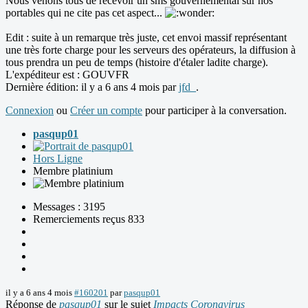
Nous venons tous de recevoir un sms gouvernemental sur nos
portables qui ne cite pas cet aspect...
Edit : suite à un remarque très juste, cet envoi massif représentant
une très forte charge pour les serveurs des opérateurs, la diffusion à
tous prendra un peu de temps (histoire d'étaler ladite charge).
L'expéditeur est : GOUVFR
Dernière édition: il y a 6 ans 4 mois par
jfd_
.
Connexion
ou
Créer un compte
pour participer à la conversation.
pasqup01
Hors Ligne
Membre platinium
Messages : 3195
Remerciements reçus 833
il y a 6 ans 4 mois
#160201
par
pasqup01
Réponse de
pasqup01
sur le sujet
Impacts Coronavirus