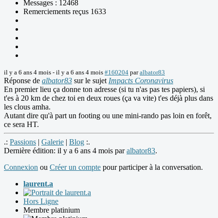
Messages : 12468
Remerciements reçus 1633
il y a 6 ans 4 mois
-
il y a 6 ans 4 mois
#160204
par
albator83
Réponse de
albator83
sur le sujet
Impacts Coronavirus
En premier lieu ça donne ton adresse (si tu n'as pas tes papiers), si
t'es à 20 km de chez toi en deux roues (ça va vite) t'es déjà plus dans
les clous amha.
Autant dire qu'à part un footing ou une mini-rando pas loin en forêt,
ce sera HT.
.:
Passions
|
Galerie
|
Blog
:.
Dernière édition: il y a 6 ans 4 mois par
albator83
.
Connexion
ou
Créer un compte
pour participer à la conversation.
laurent.a
Hors Ligne
Membre platinium