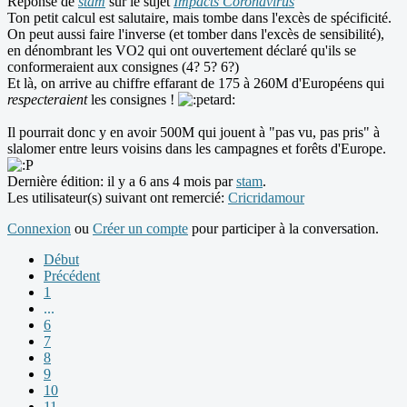
Réponse de
stam
sur le sujet
Impacts Coronavirus
Ton petit calcul est salutaire, mais tombe dans l'excès de spécificité.
On peut aussi faire l'inverse (et tomber dans l'excès de sensibilité),
en dénombrant les VO2 qui ont ouvertement déclaré qu'ils se
conformeraient aux consignes (4? 5? 6?)
Et là, on arrive au chiffre effarant de 175 à 260M d'Européens qui
respecteraient
les consignes !
Il pourrait donc y en avoir 500M qui jouent à "pas vu, pas pris" à
slalomer entre leurs voisins dans les campagnes et forêts d'Europe.
Dernière édition: il y a 6 ans 4 mois par
stam
.
Les utilisateur(s) suivant ont remercié:
Cricridamour
Connexion
ou
Créer un compte
pour participer à la conversation.
Début
Précédent
1
...
6
7
8
9
10
11