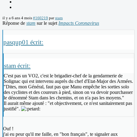
il y a 6 ans 4 mois
#160219
par
stam
Réponse de
stam
sur le sujet
Impacts Coronavirus
pasqup01 écrit:
stam écrit:
C'est pas un VO2, c'est le brigadier-chef de la gendarmerie de
Solignac qui est intervenu auprès du chef d'Etat-Major des Armées.
"Dites, mon Général, faut pas que Manu empêche les sorties solo
des cyclistes et des coureurs à pied, sinon on va devoir pourchasser
le dénommé Stam dans les chemins, et on n'a pas les moyens."
Il aurait même ajouté : "et objectivement, ce n'est sanitairement pas
justifié".
Ouf !
j'ai eu peur qu'il me faille, en "bon français", te signaler aux