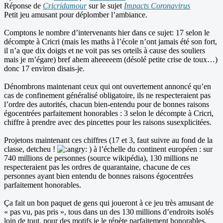
Réponse de
Cricridamour
sur le sujet
Impacts Coronavirus
Petit jeu amusant pour déplomber l’ambiance.
Comptons le nombre d’intervenants hier dans ce sujet: 17 selon le
décompte à Cricri (mais les maths à l’école n’ont jamais été son fort,
il n’a que dix doigts et ne voit pas ses orteils à cause des souliers
mais je m’égare) bref ahem aheeeeem (désolé petite crise de toux…)
donc 17 environ disais-je.
Dénombrons maintenant ceux qui ont ouvertement annoncé qu’en
cas de confinement généralisé obligatoire, ils ne respecteraient pas
l’ordre des autorités, chacun bien-entendu pour de bonnes raisons
égocentrées parfaitement honorables : 3 selon le décompte à Cricri,
chiffre à prendre avec des pincettes pour les raisons susexplicitées.
Projetons maintenant ces chiffres (17 et 3, faut suivre au fond de la
classe, detcheu !
) à l’échelle du continent européen : sur
740 millions de personnes (source wikipédia), 130 millions ne
respecteraient pas les ordres de quarantaine, chacune de ces
personnes ayant bien entendu de bonnes raisons égocentrées
parfaitement honorables.
Ça fait un bon paquet de gens qui joueront à ce jeu très amusant de
« pas vu, pas pris », tous dans un des 130 millions d’endroits isolés
loin de tout, pour des motifs je le répète parfaitement honorables.