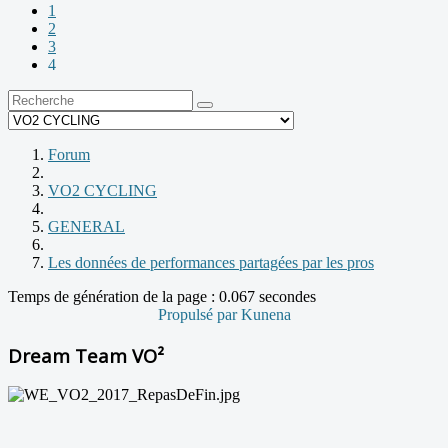
1
2
3
4
Forum
VO2 CYCLING
GENERAL
Les données de performances partagées par les pros
Temps de génération de la page : 0.067 secondes
Propulsé par
Kunena
Dream Team VO²