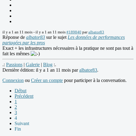
il y a 1 an 11 mois
-
il y a 1 an 11 mois
#189840
par
albator83
Réponse de
albator83
sur le sujet
Les données de performances
partagées par les pros
Exact + les infrastructures nécessaires à la pratique ne sont pas tout à
fait les mêmes
.:
Passions
|
Galerie
|
Blog
:.
Dernière édition: il y a 1 an 11 mois par
albator83
.
Connexion
ou
Créer un compte
pour participer à la conversation.
Début
Précédent
1
2
3
4
Suivant
Fin