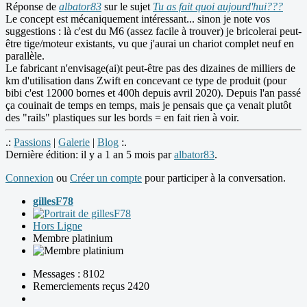
Réponse de
albator83
sur le sujet
Tu as fait quoi aujourd'hui???
Le concept est mécaniquement intéressant... sinon je note vos
suggestions : là c'est du M6 (assez facile à trouver) je bricolerai peut-
être tige/moteur existants, vu que j'aurai un chariot complet neuf en
parallèle.
Le fabricant n'envisage(ai)t peut-être pas des dizaines de milliers de
km d'utilisation dans Zwift en concevant ce type de produit (pour
bibi c'est 12000 bornes et 400h depuis avril 2020). Depuis l'an passé
ça couinait de temps en temps, mais je pensais que ça venait plutôt
des "rails" plastiques sur les bords = en fait rien à voir.
.:
Passions
|
Galerie
|
Blog
:.
Dernière édition: il y a 1 an 5 mois par
albator83
.
Connexion
ou
Créer un compte
pour participer à la conversation.
gillesF78
Hors Ligne
Membre platinium
Messages : 8102
Remerciements reçus 2420