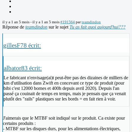
il y a 1 an 5 mois
-
il y a 1 an 5 mois
#191564
par
teamdindon
Réponse de
teamdindon
sur le sujet
Tu as fait quoi aujourd'hui???
gillesF78 écrit:
albator83 écrit:
Le fabricant n'envisage(ai)t peut-être pas des dizaines de milliers de
km d'utilisation dans Zwift en concevant ce type de produit (pour
bibi c'est 12000 bornes et 400h depuis avril 2020). Depuis l'an
passé ça couinait de temps en temps, mais je pensais que ça venait
plutôt des "rails" plastiques sur les bords = en fait rien à voir.
J'aimerais que le MTBF soit indiqué sur le produit. Ca existe pour
certains produits :
- MTBF sur les disques durs, pour les alimentations électriques,