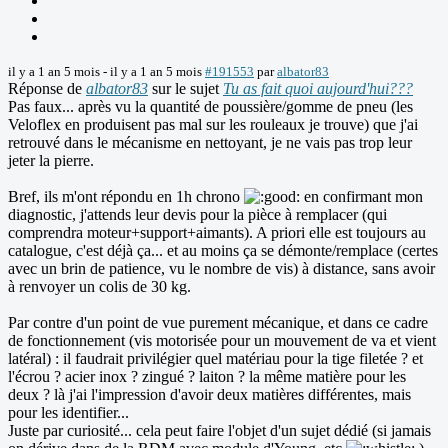
il y a 1 an 5 mois
-
il y a 1 an 5 mois
#191553
par
albator83
Réponse de
albator83
sur le sujet
Tu as fait quoi aujourd'hui???
Pas faux... après vu la quantité de poussière/gomme de pneu (les
Veloflex en produisent pas mal sur les rouleaux je trouve) que j'ai
retrouvé dans le mécanisme en nettoyant, je ne vais pas trop leur
jeter la pierre.
Bref, ils m'ont répondu en 1h chrono
en confirmant mon
diagnostic, j'attends leur devis pour la pièce à remplacer (qui
comprendra moteur+support+aimants). A priori elle est toujours au
catalogue, c'est déjà ça... et au moins ça se démonte/remplace (certes
avec un brin de patience, vu le nombre de vis) à distance, sans avoir
à renvoyer un colis de 30 kg.
Par contre d'un point de vue purement mécanique, et dans ce cadre
de fonctionnement (vis motorisée pour un mouvement de va et vient
latéral) : il faudrait privilégier quel matériau pour la tige filetée ? et
l'écrou ? acier inox ? zingué ? laiton ? la même matière pour les
deux ? là j'ai l'impression d'avoir deux matières différentes, mais
pour les identifier...
Juste par curiosité... cela peut faire l'objet d'un sujet dédié (si jamais