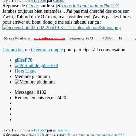
il y a 1 an 5 mois
#191556
par
Circus
Réponse de
Circus
sur le sujet
Tu as fait quoi aujourd'hui???
Jambes toujours bien entamées... J'ai pas mal cherché des exos sur
Zwift, d'abord du VO2 max, mais visiblement, j'avais pas les fibres
pour arriver au bout, donc je me suis rabattu sur ça :
Connexion
ou
Créer un compte
pour participer à la conversation.
gillesF78
Hors Ligne
Membre platinium
Messages : 8102
Remerciements reçus 2420
il y a 1 an 5 mois
#191557
par
gillesF78
Réponse de
gillesF78
sur le sujet
Tu as fait quoi aujourd'hui???