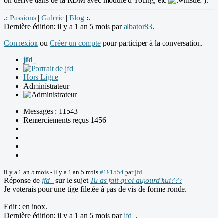
on dérive dans de la RDM avec module d'Young, etc
).
.:
Passions
|
Galerie
|
Blog
:.
Dernière édition: il y a 1 an 5 mois par
albator83
.
Connexion
ou
Créer un compte
pour participer à la conversation.
jfd_
Hors Ligne
Administrateur
Messages : 11543
Remerciements reçus 1456
il y a 1 an 5 mois
-
il y a 1 an 5 mois
#191554
par
jfd_
Réponse de
jfd_
sur le sujet
Tu as fait quoi aujourd'hui???
Je voterais pour une tige filetée à pas de vis de forme ronde.
Edit : en inox.
Dernière édition: il y a 1 an 5 mois par
jfd_
.