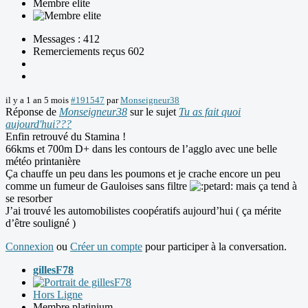
Membre elite
Messages : 412
Remerciements reçus 602
il y a 1 an 5 mois
#191547
par
Monseigneur38
Réponse de
Monseigneur38
sur le sujet
Tu as fait quoi
aujourd'hui???
Enfin retrouvé du Stamina !
66kms et 700m D+ dans les contours de l’agglo avec une belle
météo printanière
Ça chauffe un peu dans les poumons et je crache encore un peu
comme un fumeur de Gauloises sans filtre
mais ça tend à
se resorber
J’ai trouvé les automobilistes coopératifs aujourd’hui ( ça mérite
d’être souligné )
Connexion
ou
Créer un compte
pour participer à la conversation.
gillesF78
Hors Ligne
Membre platinium