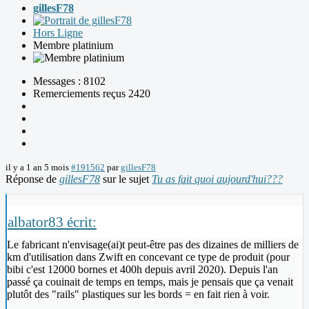
gillesF78
Hors Ligne
Membre platinium
Messages : 8102
Remerciements reçus 2420
il y a 1 an 5 mois
#191562
par
gillesF78
Réponse de
gillesF78
sur le sujet
Tu as fait quoi aujourd'hui???
albator83 écrit:
Le fabricant n'envisage(ai)t peut-être pas des dizaines de milliers de
km d'utilisation dans Zwift en concevant ce type de produit (pour
bibi c'est 12000 bornes et 400h depuis avril 2020). Depuis l'an
passé ça couinait de temps en temps, mais je pensais que ça venait
plutôt des "rails" plastiques sur les bords = en fait rien à voir.