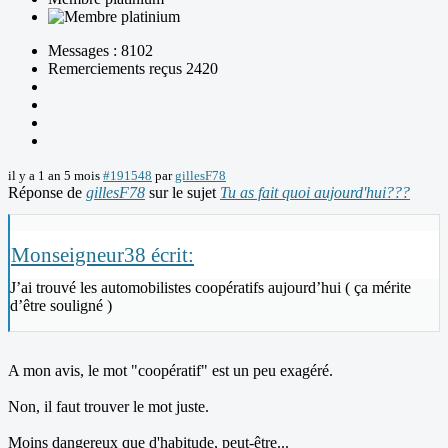
Messages : 8102
Remerciements reçus 2420
il y a 1 an 5 mois
#191548
par
gillesF78
Réponse de
gillesF78
sur le sujet
Tu as fait quoi aujourd'hui???
Monseigneur38 écrit:
J’ai trouvé les automobilistes coopératifs aujourd’hui ( ça mérite
d’être souligné )
A mon avis, le mot "coopératif" est un peu exagéré.
Non, il faut trouver le mot juste.
Moins dangereux que d'habitude, peut-être...