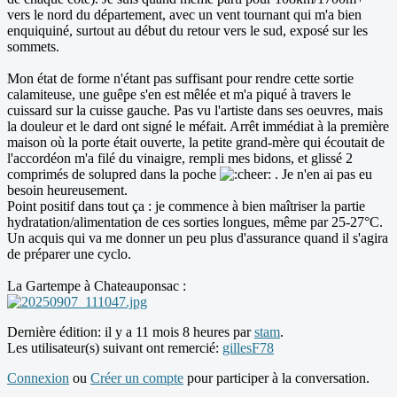
vers le nord du département, avec un vent tournant qui m'a bien
enquiquiné, surtout au début du retour vers le sud, exposé sur les
sommets.
Mon état de forme n'étant pas suffisant pour rendre cette sortie
calamiteuse, une guêpe s'en est mêlée et m'a piqué à travers le
cuissard sur la cuisse gauche. Pas vu l'artiste dans ses oeuvres, mais
la douleur et le dard ont signé le méfait. Arrêt immédiat à la première
maison où la porte était ouverte, la petite grand-mère qui écoutait de
l'accordéon m'a filé du vinaigre, rempli mes bidons, et glissé 2
comprimés de solupred dans la poche
. Je n'en ai pas eu
besoin heureusement.
Point positif dans tout ça : je commence à bien maîtriser la partie
hydratation/alimentation de ces sorties longues, même par 25-27°C.
Un acquis qui va me donner un peu plus d'assurance quand il s'agira
de préparer une cyclo.
La Gartempe à Chateauponsac :
Dernière édition: il y a 11 mois 8 heures par
stam
.
Les utilisateur(s) suivant ont remercié:
gillesF78
Connexion
ou
Créer un compte
pour participer à la conversation.