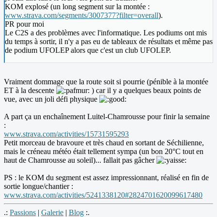
KOM explosé (un long segment sur la montée :
www.strava.com/segments/3007377?filter=overall
).
PR pour moi
Le C2S a des problèmes avec l'informatique. Les podiums ont mis
du temps à sortir, il n'y a pas eu de tableaux de résultats et même pas
de podium UFOLEP alors que c'est un club UFOLEP.
Vraiment dommage que la route soit si pourrie (pénible à la montée
ET à la descente
) car il y a quelques beaux points de
vue, avec un joli défi physique
A part ça un enchaînement Luitel-Chamrousse pour finir la semaine
:
www.strava.com/activities/15731595293
Petit morceau de bravoure et très chaud en sortant de Séchilienne,
mais le créneau météo était tellement sympa (un bon 20°C tout en
haut de Chamrousse au soleil)... fallait pas gâcher
PS : le KOM du segment est assez impressionnant, réalisé en fin de
sortie longue/chantier :
www.strava.com/activities/5241338120#2824701620099617480
.:
Passions
|
Galerie
|
Blog
:.