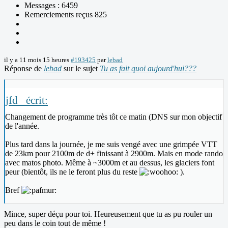
Messages : 6459
Remerciements reçus 825
il y a 11 mois 15 heures
#193425
par
lebad
Réponse de
lebad
sur le sujet
Tu as fait quoi aujourd'hui???
jfd_ écrit:
Changement de programme très tôt ce matin (DNS sur mon objectif
de l'année.
Plus tard dans la journée, je me suis vengé avec une grimpée VTT
de 23km pour 2100m de d+ finissant à 2900m. Mais en mode rando
avec matos photo. Même à ~3000m et au dessus, les glaciers font
peur (bientôt, ils ne le feront plus du reste
).
Bref
Mince, super déçu pour toi. Heureusement que tu as pu rouler un
peu dans le coin tout de même !