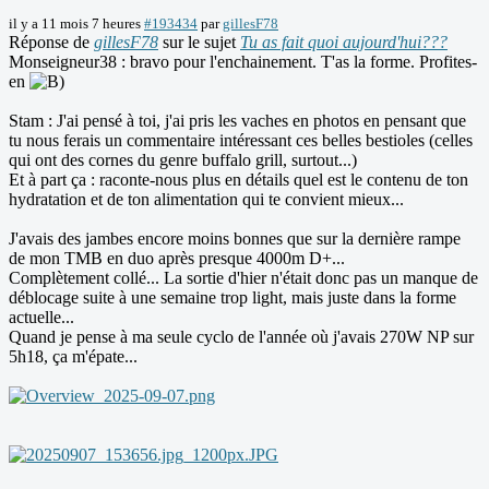
il y a 11 mois 7 heures
#193434
par
gillesF78
Réponse de
gillesF78
sur le sujet
Tu as fait quoi aujourd'hui???
Monseigneur38 : bravo pour l'enchainement. T'as la forme. Profites-
en
Stam : J'ai pensé à toi, j'ai pris les vaches en photos en pensant que
tu nous ferais un commentaire intéressant ces belles bestioles (celles
qui ont des cornes du genre buffalo grill, surtout...)
Et à part ça : raconte-nous plus en détails quel est le contenu de ton
hydratation et de ton alimentation qui te convient mieux...
J'avais des jambes encore moins bonnes que sur la dernière rampe
de mon TMB en duo après presque 4000m D+...
Complètement collé... La sortie d'hier n'était donc pas un manque de
déblocage suite à une semaine trop light, mais juste dans la forme
actuelle...
Quand je pense à ma seule cyclo de l'année où j'avais 270W NP sur
5h18, ça m'épate...