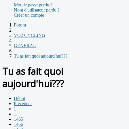
Mot de passe perdu ?
Nom d'utilisateur perdu ?
Créer un compte
Forum
VO2 CYCLING
GENERAL
Tu as fait quoi aujourd'hui???
Tu as fait quoi
aujourd'hui???
Début
Précédent
1
...
1465
1466