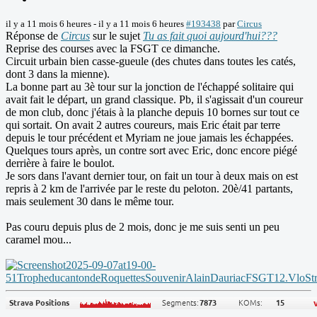
il y a 11 mois 6 heures
-
il y a 11 mois 6 heures
#193438
par
Circus
Réponse de
Circus
sur le sujet
Tu as fait quoi aujourd'hui???
Reprise des courses avec la FSGT ce dimanche.
Circuit urbain bien casse-gueule (des chutes dans toutes les catés,
dont 3 dans la mienne).
La bonne part au 3è tour sur la jonction de l'échappé solitaire qui
avait fait le départ, un grand classique. Pb, il s'agissait d'un coureur
de mon club, donc j'étais à la planche depuis 10 bornes sur tout ce
qui sortait. On avait 2 autres coureurs, mais Eric était par terre
depuis le tour précédent et Myriam ne joue jamais les échappées.
Quelques tours après, un contre sort avec Eric, donc encore piégé
derrière à faire le boulot.
Je sors dans l'avant dernier tour, on fait un tour à deux mais on est
repris à 2 km de l'arrivée par le reste du peloton. 20è/41 partants,
mais seulement 30 dans le même tour.
Pas couru depuis plus de 2 mois, donc je me suis senti un peu
caramel mou...