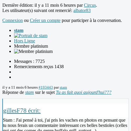
Dernière édition: il y a 11 mois 6 heures par
Circus
.
Les utilisateur(s) suivant ont remercié:
albator83
Connexion
ou
Créer un compte
pour participer à la conversation.
stam
Hors Ligne
Membre platinium
Messages : 7725
Remerciements reçus 1438
il y a 11 mois 6 heures
#193443
par
stam
Réponse de
stam
sur le sujet
Tu as fait quoi aujourd'hui???
gillesF78 écrit:
Stam : J'ai pensé à toi, j'ai pris les vaches en photos en pensant que
tu nous ferais un commentaire intéressant ces belles bestioles (celles
qui ont des cornes du genre buffalo grill, surtout...)