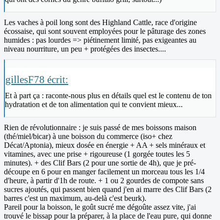
Les vaches à poil long sont des Highland Cattle, race d'origine
écossaise, qui sont souvent employées pour le pâturage des zones
humides : pas lourdes => piétinement limité, pas exigeantes au
niveau nourriture, un peu + protégées des insectes....
gillesF78 écrit:
Et à part ça : raconte-nous plus en détails quel est le contenu de ton
hydratation et de ton alimentation qui te convient mieux...
Rien de révolutionnaire : je suis passé de mes boissons maison
(thé/miel/bicar) à une boisson du commerce (iso+ chez
Décat/Aptonia), mieux dosée en énergie + AA + sels minéraux et
vitamines, avec une prise + rigoureuse (1 gorgée toutes les 5
minutes). + des Clif Bars (2 pour une sortie de 4h), que je pré-
découpe en 6 pour en manger facilement un morceau tous les 1/4
d'heure, à partir d'1h de route. + 1 ou 2 gourdes de compote sans
sucres ajoutés, qui passent bien quand j'en ai marre des Clif Bars (2
barres c'est un maximum, au-delà c'est beurk).
Pareil pour la boisson, le goût sucré me dégoûte assez vite, j'ai
trouvé le bissap pour la préparer, à la place de l'eau pure, qui donne