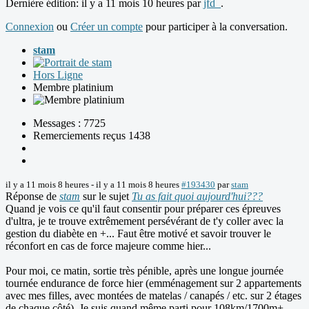
Dernière édition: il y a 11 mois 10 heures par
jfd_
.
Connexion
ou
Créer un compte
pour participer à la conversation.
stam
Hors Ligne
Membre platinium
Messages : 7725
Remerciements reçus 1438
il y a 11 mois 8 heures
-
il y a 11 mois 8 heures
#193430
par
stam
Réponse de
stam
sur le sujet
Tu as fait quoi aujourd'hui???
Quand je vois ce qu'il faut consentir pour préparer ces épreuves
d'ultra, je te trouve extrêmement persévérant de t'y coller avec la
gestion du diabète en +... Faut être motivé et savoir trouver le
réconfort en cas de force majeure comme hier...
Pour moi, ce matin, sortie très pénible, après une longue journée
tournée endurance de force hier (emménagement sur 2 appartements
avec mes filles, avec montées de matelas / canapés / etc. sur 2 étages
de chaque côté). Je suis quand même parti pour 108km/1700m+