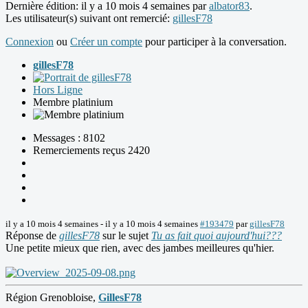
Dernière édition: il y a 10 mois 4 semaines par
albator83
.
Les utilisateur(s) suivant ont remercié:
gillesF78
Connexion
ou
Créer un compte
pour participer à la conversation.
gillesF78
Hors Ligne
Membre platinium
Messages : 8102
Remerciements reçus 2420
il y a 10 mois 4 semaines
-
il y a 10 mois 4 semaines
#193479
par
gillesF78
Réponse de
gillesF78
sur le sujet
Tu as fait quoi aujourd'hui???
Une petite mieux que rien, avec des jambes meilleures qu'hier.
Région Grenobloise,
GillesF78