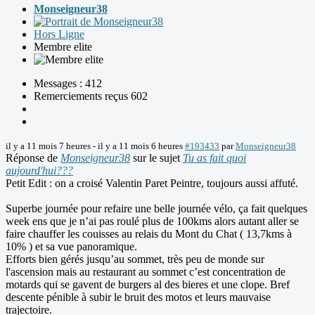
Monseigneur38
Hors Ligne
Membre elite
Messages : 412
Remerciements reçus 602
il y a 11 mois 7 heures
-
il y a 11 mois 6 heures
#193433
par
Monseigneur38
Réponse de
Monseigneur38
sur le sujet
Tu as fait quoi
aujourd'hui???
Petit Edit : on a croisé Valentin Paret Peintre, toujours aussi affuté.
Superbe journée pour refaire une belle journée vélo, ça fait quelques
week ens que je n’ai pas roulé plus de 100kms alors autant aller se
faire chauffer les couisses au relais du Mont du Chat ( 13,7kms à
10% ) et sa vue panoramique.
Efforts bien gérés jusqu’au sommet, très peu de monde sur
l'ascension mais au restaurant au sommet c’est concentration de
motards qui se gavent de burgers al des bieres et une clope. Bref
descente pénible à subir le bruit des motos et leurs mauvaise
trajectoire.