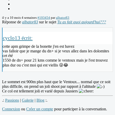
il y a 10 mois 4 semaines
#193454
par
albator83
Réponse de
albator83
sur le sujet
Tu as fait quoi aujourd'hui???
cyclo13 écrit:
cette apm grimpe de la bonette j'en est bavez
vas falloir que je mange du dn+ si je veux allez dans les dolomites
cet été
1550 de dn+ pour 21 kms comme le ventoux mais je l'est trouvez
plus dur ou c'est moi qui est viellis 😜😂
Le sommet est 900m plus haut que le Ventoux... normal que ce soit
plus difficile, on prend un joli shoot par rapport à l'altitude
Ce col est tellement joli et varié depuis Jausiers
.:
Passions
|
Galerie
|
Blog
:.
Connexion
ou
Créer un compte
pour participer à la conversation.