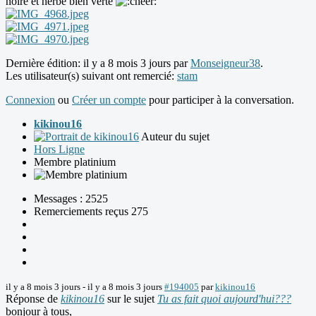
noire et herbe bien verte
Dernière édition: il y a 8 mois 3 jours par
Monseigneur38
.
Les utilisateur(s) suivant ont remercié:
stam
Connexion
ou
Créer un compte
pour participer à la conversation.
kikinou16
Auteur du sujet
Hors Ligne
Membre platinium
Messages : 2525
Remerciements reçus 275
il y a 8 mois 3 jours
-
il y a 8 mois 3 jours
#194005
par
kikinou16
Réponse de
kikinou16
sur le sujet
Tu as fait quoi aujourd'hui???
bonjour à tous,