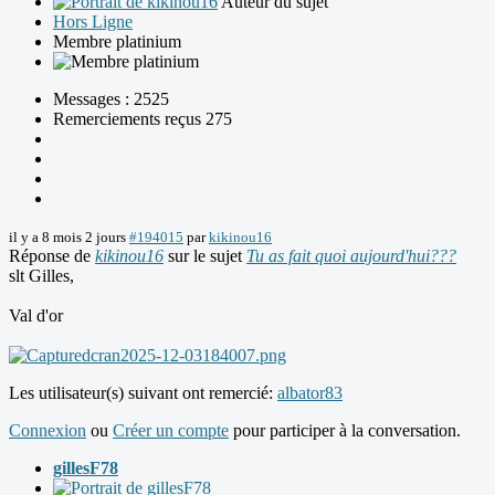
Auteur du sujet
Hors Ligne
Membre platinium
Messages : 2525
Remerciements reçus 275
il y a 8 mois 2 jours
#194015
par
kikinou16
Réponse de
kikinou16
sur le sujet
Tu as fait quoi aujourd'hui???
slt Gilles,
Val d'or
Les utilisateur(s) suivant ont remercié:
albator83
Connexion
ou
Créer un compte
pour participer à la conversation.
gillesF78