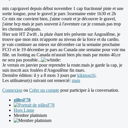
mix cap/gravel depuis début novembre 1 cap fractionné piste et une
sortie longue, pour le gravel je pars 3xsemaine entre 1h30 et 2h
Ce mix me convient bien, j'aime courir et je découvre le gravel,
j'aime bcp mais je pars souvent à l'aventure car je connais pas trop
les chemins adéquats.
Hier soir HT Zwift , la pluie étant très présente sur Angoulême, je
trouve que mon mix m'apporte au niveau de la force et du cardio.
je vais continuer au mieux sur décembre car la semaine prochaine
FCO et le 19 décembre je pars au Canada une semaine pour voir ma
fille. un footing au Canada m'aurait bien plu mais par moins 40,ce
ne sera pas possible...
Je verrais en janvier pour reprendre la route.mais je garde la cap, je
suis inscrit aux foulées d'Angoulême fin mars.
Dernière édition: il y a 8 mois 3 jours par
kikinou16
.
Les utilisateur(s) suivant ont remercié:
stam
Connexion
ou
Créer un compte
pour participer à la conversation.
gillesF78
Hors Ligne
Membre platinium