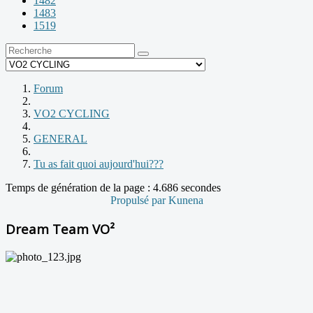
1482
1483
1519
Forum
VO2 CYCLING
GENERAL
Tu as fait quoi aujourd'hui???
Temps de génération de la page : 4.686 secondes
Propulsé par
Kunena
Dream Team VO²