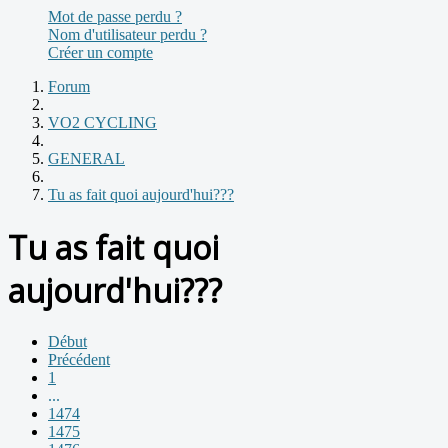
Mot de passe perdu ?
Nom d'utilisateur perdu ?
Créer un compte
Forum
VO2 CYCLING
GENERAL
Tu as fait quoi aujourd'hui???
Tu as fait quoi
aujourd'hui???
Début
Précédent
1
...
1474
1475