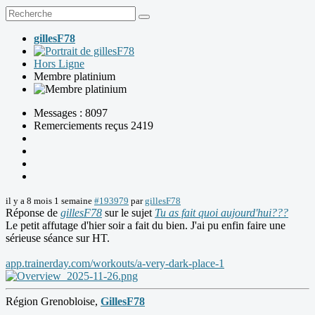
gillesF78
Hors Ligne
Membre platinium
Messages : 8097
Remerciements reçus 2419
il y a 8 mois 1 semaine
#193979
par
gillesF78
Réponse de
gillesF78
sur le sujet
Tu as fait quoi aujourd'hui???
Le petit affutage d'hier soir a fait du bien. J'ai pu enfin faire une
sérieuse séance sur HT.
app.trainerday.com/workouts/a-very-dark-place-1
Région Grenobloise,
GillesF78