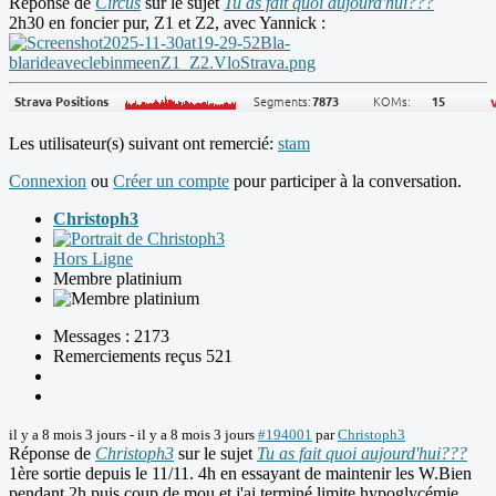
Réponse de
Circus
sur le sujet
Tu as fait quoi aujourd'hui???
2h30 en foncier pur, Z1 et Z2, avec Yannick :
Les utilisateur(s) suivant ont remercié:
stam
Connexion
ou
Créer un compte
pour participer à la conversation.
Christoph3
Hors Ligne
Membre platinium
Messages : 2173
Remerciements reçus 521
il y a 8 mois 3 jours
-
il y a 8 mois 3 jours
#194001
par
Christoph3
Réponse de
Christoph3
sur le sujet
Tu as fait quoi aujourd'hui???
1ère sortie depuis le 11/11. 4h en essayant de maintenir les W.Bien
pendant 2h puis coup de mou et j'ai terminé limite hypoglycémie.