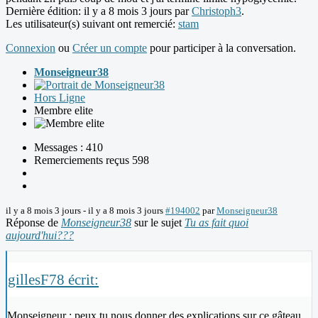
Dernière édition: il y a 8 mois 3 jours par
Christoph3
.
Les utilisateur(s) suivant ont remercié:
stam
Connexion
ou
Créer un compte
pour participer à la conversation.
Monseigneur38
Hors Ligne
Membre elite
Messages : 410
Remerciements reçus 598
il y a 8 mois 3 jours
-
il y a 8 mois 3 jours
#194002
par
Monseigneur38
Réponse de
Monseigneur38
sur le sujet
Tu as fait quoi
aujourd'hui???
gillesF78 écrit:
Monseigneur : peux tu nous donner des explications sur ce gâteau,