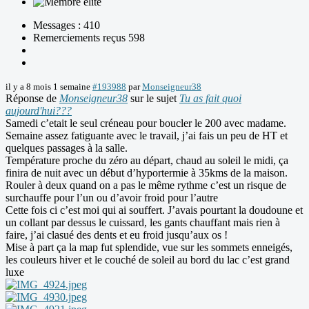
Messages : 410
Remerciements reçus 598
il y a 8 mois 1 semaine
#193988
par
Monseigneur38
Réponse de
Monseigneur38
sur le sujet
Tu as fait quoi
aujourd'hui???
Samedi c’etait le seul créneau pour boucler le 200 avec madame.
Semaine assez fatiguante avec le travail, j’ai fais un peu de HT et
quelques passages à la salle.
Température proche du zéro au départ, chaud au soleil le midi, ça
finira de nuit avec un début d’hyportermie à 35kms de la maison.
Rouler à deux quand on a pas le même rythme c’est un risque de
surchauffe pour l’un ou d’avoir froid pour l’autre
Cette fois ci c’est moi qui ai souffert. J’avais pourtant la doudoune et
un collant par dessus le cuissard, les gants chauffant mais rien à
faire, j’ai clasué des dents et eu froid jusqu’aux os !
Mise à part ça la map fut splendide, vue sur les sommets enneigés,
les couleurs hiver et le couché de soleil au bord du lac c’est grand
luxe