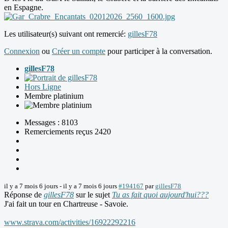
en Espagne.
Les utilisateur(s) suivant ont remercié:
gillesF78
Connexion
ou
Créer un compte
pour participer à la conversation.
gillesF78
Hors Ligne
Membre platinium
Messages : 8103
Remerciements reçus 2420
il y a 7 mois 6 jours
-
il y a 7 mois 6 jours
#194167
par
gillesF78
Réponse de
gillesF78
sur le sujet
Tu as fait quoi aujourd'hui???
J'ai fait un tour en Chartreuse - Savoie.
www.strava.com/activities/16922292216