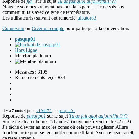
Réponse de
jfd_
sur le sujet
Tu as fait quoi aujourd'hui???
Nous ne sommes vraiment pas tous faits pareil... Je ne sais pas
comment tu fais avec ce type de température...
Les utilisateur(s) suivant ont remercié:
albator83
Connexion
ou
Créer un compte
pour participer à la conversation.
pasqup01
Hors Ligne
Membre platinium
Messages : 3195
Remerciements reçus 833
il y a 7 mois 4 jours
#194172
par
pasqup01
Réponse de
pasqup01
sur le sujet
Tu as fait quoi aujourd'hui???
Sorite de 2h aux heures "chaudes" (moyenne à zéro, entre -2 et 2).
J'a tâché d'éviter au max les zones où cela pouvait glisser. Allure
foncière juste pour se réchauffer comme il faut. Avec ce beau soleil,
ça reste agréable.