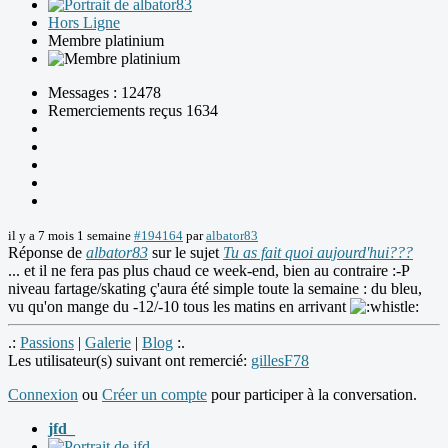
Hors Ligne
Membre platinium
Messages : 12478
Remerciements reçus 1634
il y a 7 mois 1 semaine
#194164
par
albator83
Réponse de
albator83
sur le sujet
Tu as fait quoi aujourd'hui???
... et il ne fera pas plus chaud ce week-end, bien au contraire :-P
niveau fartage/skating ç'aura été simple toute la semaine : du bleu,
vu qu'on mange du -12/-10 tous les matins en arrivant
.:
Passions
|
Galerie
|
Blog
:.
Les utilisateur(s) suivant ont remercié:
gillesF78
Connexion
ou
Créer un compte
pour participer à la conversation.
jfd_