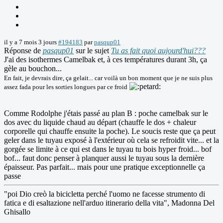
il y a 7 mois 3 jours
#194183
par
pasqup01
Réponse de
pasqup01
sur le sujet
Tu as fait quoi aujourd'hui???
J'ai des isothermes Camelbak et, à ces températures durant 3h, ça
gèle au bouchon...
En fait, je devrais dire, ça gelait... car voilà un bon moment que je ne suis plus
assez fada pour les sorties longues par ce froid
Comme Rodolphe j'étais passé au plan B : poche camelbak sur le
dos avec du liquide chaud au départ (chauffe le dos + chaleur
corporelle qui chauffe ensuite la poche). Le soucis reste que ça peut
geler dans le tuyau exposé à l'extérieur où cela se refroidit vite... et la
gorgée se limite à ce qui est dans le tuyau tu bois hyper froid... bof
bof... faut donc penser à planquer aussi le tuyau sous la dernière
épaisseur. Pas parfait... mais pour une pratique exceptionnelle ça
passe
"poi Dio creò la bicicletta perché l'uomo ne facesse strumento di
fatica e di esaltazione nell'arduo itinerario della vita", Madonna Del
Ghisallo