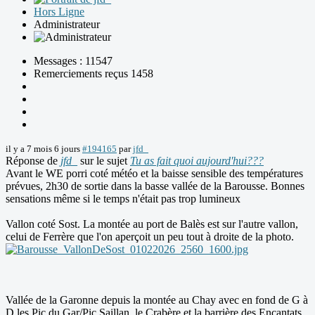
Hors Ligne
Administrateur
Messages : 11547
Remerciements reçus 1458
il y a 7 mois 6 jours
#194165
par
jfd_
Réponse de
jfd_
sur le sujet
Tu as fait quoi aujourd'hui???
Avant le WE porri coté météo et la baisse sensible des températures
prévues, 2h30 de sortie dans la basse vallée de la Barousse. Bonnes
sensations même si le temps n'était pas trop lumineux
Vallon coté Sost. La montée au port de Balès est sur l'autre vallon,
celui de Ferrère que l'on aperçoit un peu tout à droite de la photo.
Vallée de la Garonne depuis la montée au Chay avec en fond de G à
D les Pic du Gar/Pic Saillan, le Crabère et la barrière des Encantats