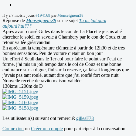
il y a 7 mois 5 jours
#194169
par
Monseigneur38
Réponse de
Monseigneur38
sur le sujet
Tu as fait quoi
aujourd'hui???
Après avoir croisé Gilles dans le con de La Placette je suis allé
chercher le soleil en savoie à Chambery par le con de Couz et un
retour vallée grésivaudan.
En apréciant la température clémente à partir de 12h30 et de très
bonnes sensations. Peu de voiture c’etait un bon jour
Un effort à Seuil dans le 1er col pour faire le point sur l’etat de
forme, j’ai mis un joli tempo dans le col de Couz et une bonne
endurance sur la digue, fini sur la reserve, ça faisait longtemps que
j’avais pas tant roulé, autant dire que j’ai ronflé fort cette nuit.
Nouvelle recette de ravito maison validée
130kms 1200m de D+
Les utilisateur(s) suivant ont remercié:
gillesF78
Connexion
ou
Créer un compte
pour participer à la conversation.