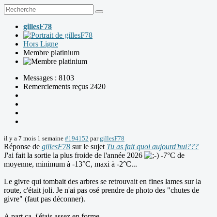
gillesF78
Hors Ligne
Membre platinium
Messages : 8103
Remerciements reçus 2420
il y a 7 mois 1 semaine
#194152
par
gillesF78
Réponse de
gillesF78
sur le sujet
Tu as fait quoi aujourd'hui???
J'ai fait la sortie la plus froide de l'année 2026
-7°C de
moyenne, minimum à -13°C, maxi à -2°C...
Le givre qui tombait des arbres se retrouvait en fines lames sur la
route, c'était joli. Je n'ai pas osé prendre de photo des "chutes de
givre" (faut pas déconner).
A part ça, j'étais assez en forme.