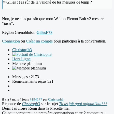
@Gilles : t'es sûr de la validité de tes mesures de temp ?
Non, je ne suis pas sûr que mon Wahoo Elemnt Bolt v2 mesure
"juste".
Région Grenobloise,
GillesF78
Connexion
ou
Créer un compte
pour participer à la conversation.
Christoph3
Hors Ligne
Membre platinium
Messages : 2173
Remerciements reçus 521
il y a 7 mois 4 jours
#194177
par
Christoph3
Réponse de
Christoph3
sur le sujet
Tu as fait quoi aujourd'hui???
Déjà, t'as croisé Rémi dans la Placette hier.
Ca peut permettre une première comparaison entre 2 compteurs.