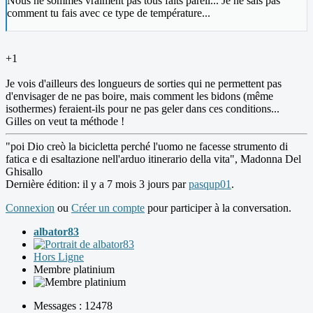
Nous ne sommes vraiment pas tous faits pareil... Je ne sais pas
comment tu fais avec ce type de température...
+1
Je vois d'ailleurs des longueurs de sorties qui ne permettent pas
d'envisager de ne pas boire, mais comment les bidons (même
isothermes) feraient-ils pour ne pas geler dans ces conditions...
Gilles on veut ta méthode !
"poi Dio creò la bicicletta perché l'uomo ne facesse strumento di
fatica e di esaltazione nell'arduo itinerario della vita", Madonna Del
Ghisallo
Dernière édition: il y a 7 mois 3 jours par
pasqup01
.
Connexion
ou
Créer un compte
pour participer à la conversation.
albator83
Hors Ligne
Membre platinium
Messages : 12478