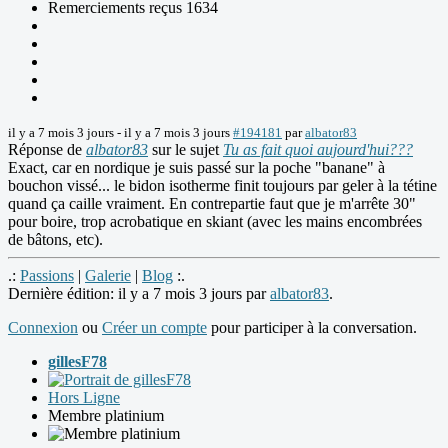
Remerciements reçus 1634
il y a 7 mois 3 jours
-
il y a 7 mois 3 jours
#194181
par
albator83
Réponse de
albator83
sur le sujet
Tu as fait quoi aujourd'hui???
Exact, car en nordique je suis passé sur la poche "banane" à
bouchon vissé... le bidon isotherme finit toujours par geler à la tétine
quand ça caille vraiment. En contrepartie faut que je m'arrête 30"
pour boire, trop acrobatique en skiant (avec les mains encombrées
de bâtons, etc).
.:
Passions
|
Galerie
|
Blog
:.
Dernière édition: il y a 7 mois 3 jours par
albator83
.
Connexion
ou
Créer un compte
pour participer à la conversation.
gillesF78
Hors Ligne
Membre platinium