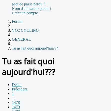
Mot de passe perdu ?
Nom d'utilisateur perdu ?
Créer un compte
Forum
VO2 CYCLING
GENERAL
Tu as fait quoi aujourd'hui???
Tu as fait quoi
aujourd'hui???
Début
Précédent
1
...
1478
1479