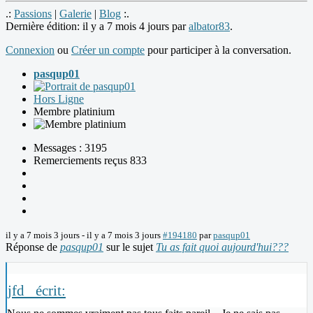
.:
Passions
|
Galerie
|
Blog
:.
Dernière édition: il y a 7 mois 4 jours par
albator83
.
Connexion
ou
Créer un compte
pour participer à la conversation.
pasqup01
Hors Ligne
Membre platinium
Messages : 3195
Remerciements reçus 833
il y a 7 mois 3 jours
-
il y a 7 mois 3 jours
#194180
par
pasqup01
Réponse de
pasqup01
sur le sujet
Tu as fait quoi aujourd'hui???
jfd_ écrit: