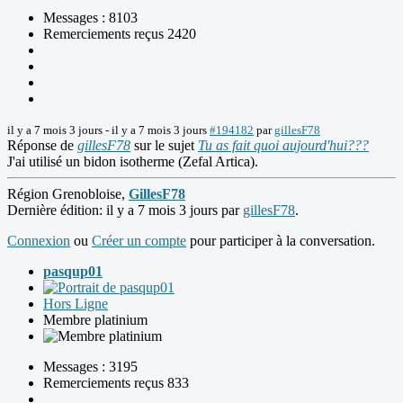
Messages : 8103
Remerciements reçus 2420
il y a 7 mois 3 jours
-
il y a 7 mois 3 jours
#194182
par
gillesF78
Réponse de
gillesF78
sur le sujet
Tu as fait quoi aujourd'hui???
J'ai utilisé un bidon isotherme (Zefal Artica).
Région Grenobloise,
GillesF78
Dernière édition: il y a 7 mois 3 jours par
gillesF78
.
Connexion
ou
Créer un compte
pour participer à la conversation.
pasqup01
Hors Ligne
Membre platinium
Messages : 3195
Remerciements reçus 833