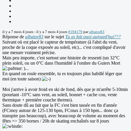
il y a 7 mois 4 jours
-
il y a 7 mois 4 jours
#194179
par
albator83
Réponse de
albator83
sur le sujet
Tu as fait quoi aujourd'hui???
Suivant où est placé le capteur de température (à l'abri du vent,
proche de la coque exposée au soleil, etc)... c'est compliqué d'avoir
une mesure vraiment précise.
Mais peu importe, c'est surtout une histoire de ressenti (un 32°C
plein soleil, ou un 0°C dans l'humidité à l'ombre du Guiers Mort
)...
En quand on roule ensemble, tu es toujours plus habillé léger que
moi (en toute saison)
Moi j'arrive à avoir froid en ski de fond, dès que je m'arrête 5-10min
(pourtant -10°C sans vent, au soleil, bonnet + cache cou, veste
thermique + première couche thermo).
Sans doute dû au fait que la FC s'est bien tassée en fin d'année
(FCmoy autour de 125-130 bpm, FCmax à 150 bpm... donc ça
transpire pas beaucoup), avec beaucoup de volume au moment des
fêtes => 350 bornes / 20h de skating enchaînés sur 8 jours