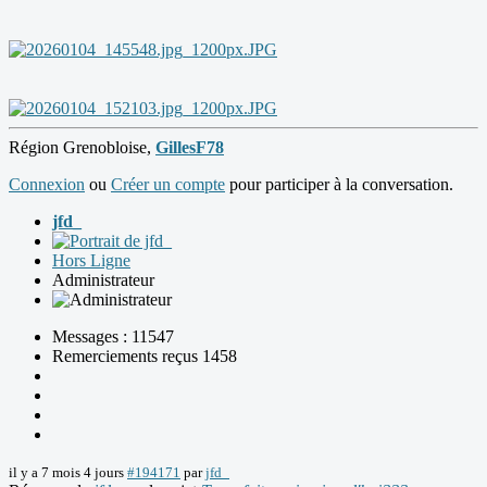
Région Grenobloise,
GillesF78
Connexion
ou
Créer un compte
pour participer à la conversation.
jfd_
Hors Ligne
Administrateur
Messages : 11547
Remerciements reçus 1458
il y a 7 mois 4 jours
#194171
par
jfd_