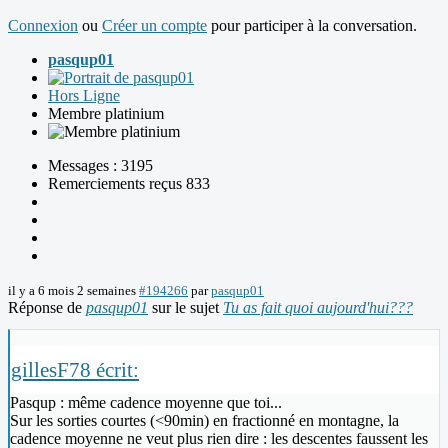
Connexion
ou
Créer un compte
pour participer à la conversation.
pasqup01
Hors Ligne
Membre platinium
Messages : 3195
Remerciements reçus 833
il y a 6 mois 2 semaines
#194266
par
pasqup01
Réponse de
pasqup01
sur le sujet
Tu as fait quoi aujourd'hui???
gillesF78 écrit:
Pasqup : même cadence moyenne que toi...
Sur les sorties courtes (<90min) en fractionné en montagne, la
cadence moyenne ne veut plus rien dire : les descentes faussent les