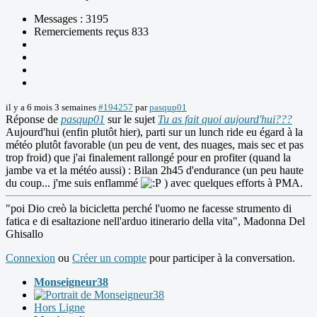
Messages : 3195
Remerciements reçus 833
il y a 6 mois 3 semaines
#194257
par
pasqup01
Réponse de
pasqup01
sur le sujet
Tu as fait quoi aujourd'hui???
Aujourd'hui (enfin plutôt hier), parti sur un lunch ride eu égard à la
météo plutôt favorable (un peu de vent, des nuages, mais sec et pas
trop froid) que j'ai finalement rallongé pour en profiter (quand la
jambe va et la météo aussi) : Bilan 2h45 d'endurance (un peu haute
du coup... j'me suis enflammé
) avec quelques efforts à PMA.
"poi Dio creò la bicicletta perché l'uomo ne facesse strumento di
fatica e di esaltazione nell'arduo itinerario della vita", Madonna Del
Ghisallo
Connexion
ou
Créer un compte
pour participer à la conversation.
Monseigneur38
Hors Ligne