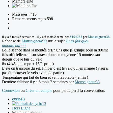
Membre elite
Messages : 410
Remerciements reçus 598
il y a 6 mois 2 semaines
-
il y a 6 mois 2 semaines
#194258
par
Monseigneur38
Réponse de
Monseigneur38
sur le sujet
Tu as fait quoi
aujourd'hui???
Belle séance dans la montée d’Engins que je grimpe pour la 80eme
fois officiellement sur strava donc en moyenne 15 montées/an
depuis que je fais du vélo
8x (4’45 au tempo + 15’’ sprint )
L’été on transpire du sel, l’hiver c’est le vélo qui en mange ( j’aurai
pas du nettoyer le vélo avant de partir )
Température qui fait du bien et vent favorable ( enfin )
Dernière édition: il y a 6 mois 2 semaines par
Monseigneur38
.
Connexion
ou
Créer un compte
pour participer à la conversation.
cyclo13
Hors Ligne
Membre platinium