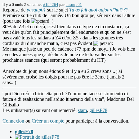
il y a 6 mois 2 semaines
#194264
par
pasqup01
Réponse de
pasqup01
sur le sujet
Tu as fait quoi aujourd'hui???
Première sortie club de l'année. Un bon groupe, sérieux dans l'allure
(pour une fois
).
80% de Z3 et en deçà, c'est bien dans ce type de circonstance, ça
veut dire qu'on fait principalement de l'endurance et qu'on ne s'est
pas avalé tous les raidars à Z4 et/ou Z5 - dans les groupes très
cordiaux du dimanche matin, c'est pas évident
Me manque juste un peu de cadence (77 rpm de moy...) Je vois bien
avec les années que ça décline. Je note de le travailler sur les
prochaines séances (qui seront probablement du HT)
Anecdote du jour, nous étions 9 et il y a eu 2 crevaisons... j'ai
sévèrement croisé les doigts pour ne pas être le 3ème (jamais 2
sans...)
"poi Dio creò la bicicletta perché l'uomo ne facesse strumento di
fatica e di esaltazione nell'arduo itinerario della vita", Madonna Del
Ghisallo
Les utilisateur(s) suivant ont remercié:
stam
,
gillesF78
Connexion
ou
Créer un compte
pour participer à la conversation.
gillesF78