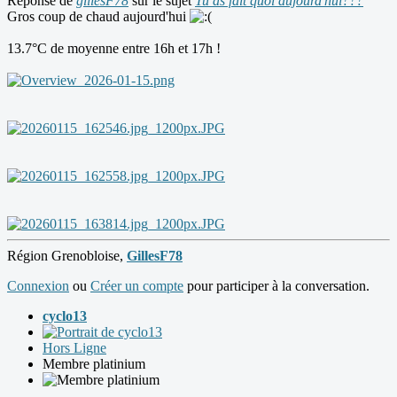
Réponse de
gillesF78
sur le sujet
Tu as fait quoi aujourd'hui???
Gros coup de chaud aujourd'hui
13.7°C de moyenne entre 16h et 17h !
Région Grenobloise,
GillesF78
Connexion
ou
Créer un compte
pour participer à la conversation.
cyclo13
Hors Ligne
Membre platinium