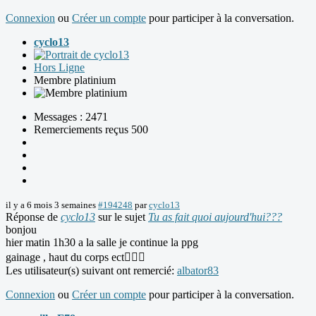
Connexion
ou
Créer un compte
pour participer à la conversation.
cyclo13
Hors Ligne
Membre platinium
Messages : 2471
Remerciements reçus 500
il y a 6 mois 3 semaines
#194248
par
cyclo13
Réponse de
cyclo13
sur le sujet
Tu as fait quoi aujourd'hui???
bonjou
hier matin 1h30 a la salle je continue la ppg
gainage , haut du corps ect🏋🏻‍♂️
Les utilisateur(s) suivant ont remercié:
albator83
Connexion
ou
Créer un compte
pour participer à la conversation.