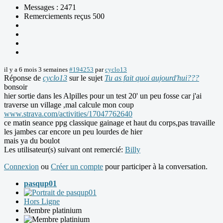
Messages : 2471
Remerciements reçus 500
il y a 6 mois 3 semaines
#194253
par
cyclo13
Réponse de
cyclo13
sur le sujet
Tu as fait quoi aujourd'hui???
bonsoir
hier sortie dans les Alpilles pour un test 20' un peu fosse car j'ai
traverse un village ,mal calcule mon coup
www.strava.com/activities/17047762640
ce matin seance ppg classique gainage et haut du corps,pas travaille
les jambes car encore un peu lourdes de hier
mais ya du boulot
Les utilisateur(s) suivant ont remercié:
Billy
Connexion
ou
Créer un compte
pour participer à la conversation.
pasqup01
Hors Ligne
Membre platinium