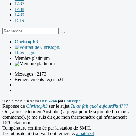
1487
1488
1489
1519
Christoph3
Hors Ligne
Membre platinium
Messages : 2173
Remerciements reçus 521
il y a 6 mois 3 semaines
#194246
par
Christoph3
Réponse de
Christoph3
sur le sujet
Tu as fait quoi aujourd'hui???
Oui, après le tour en Australie (la prépa pour le séjour de fin mars a
commencé), je me suis dit que mon thermomètre qui m'annonçait
16°C était mort.
Température confirmée par la station de SMH.
Les utilisateur(s) suivant ont remercié:
albator83