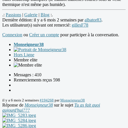
thermique n'est même pas humide).
.:
Passions
|
Galerie
|
Blog
:.
Dernière édition: il y a 6 mois 2 semaines par
albator83
.
Les utilisateur(s) suivant ont remercié:
gillesF78
Connexion
ou
Créer un compte
pour participer à la conversation.
Monseigneur38
Hors Ligne
Membre elite
Messages : 410
Remerciements reçus 598
il y a 6 mois 2 semaines
#194268
par
Monseigneur38
Réponse de
Monseigneur38
sur le sujet
Tu as fait quoi
aujourd'hui???