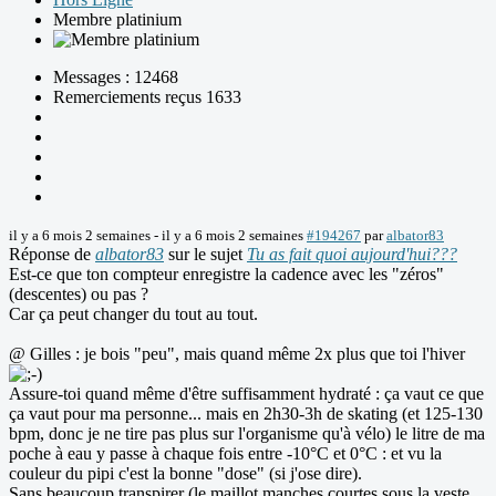
Membre platinium
Messages : 12468
Remerciements reçus 1633
il y a 6 mois 2 semaines
-
il y a 6 mois 2 semaines
#194267
par
albator83
Réponse de
albator83
sur le sujet
Tu as fait quoi aujourd'hui???
Est-ce que ton compteur enregistre la cadence avec les "zéros"
(descentes) ou pas ?
Car ça peut changer du tout au tout.
@ Gilles : je bois "peu", mais quand même 2x plus que toi l'hiver
Assure-toi quand même d'être suffisamment hydraté : ça vaut ce que
ça vaut pour ma personne... mais en 2h30-3h de skating (et 125-130
bpm, donc je ne tire pas plus sur l'organisme qu'à vélo) le litre de ma
poche à eau y passe à chaque fois entre -10°C et 0°C : et vu la
couleur du pipi c'est la bonne "dose" (si j'ose dire).
Sans beaucoup transpirer (le maillot manches courtes sous la veste