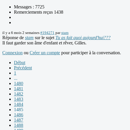
Messages : 7725
Remerciements reçus 1438
il y a 6 mois 2 semaines
#194271
par
stam
Réponse de
stam
sur le sujet
Tu as fait quoi aujourd'hui???
Il faut garder son âme d'enfant et rêver, Gilles.
Connexion
ou
Créer un compte
pour participer à la conversation.
Début
Précédent
1
...
1480
1481
1482
1483
1484
1485
1486
1487
1488