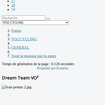
17
18
19
Forum
VO2 CYCLING
GENERAL
Toute la musique que tu aimes
Temps de génération de la page : 0.126 secondes
Propulsé par
Kunena
Dream Team VO²