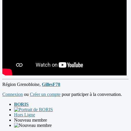
Région Grenobloise,
GillesF78
Connexion
ou
Créer un compte
pour participer à la conversation.
BORIS
Hors Ligne
Nouveau membre