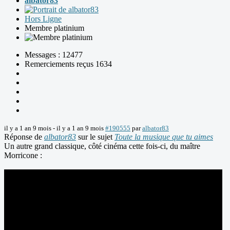
albator83
Hors Ligne
Membre platinium
Messages : 12477
Remerciements reçus 1634
il y a 1 an 9 mois
-
il y a 1 an 9 mois
#190555
par
albator83
Réponse de
albator83
sur le sujet
Toute la musique que tu aimes
Un autre grand classique, côté cinéma cette fois-ci, du maître
Morricone :