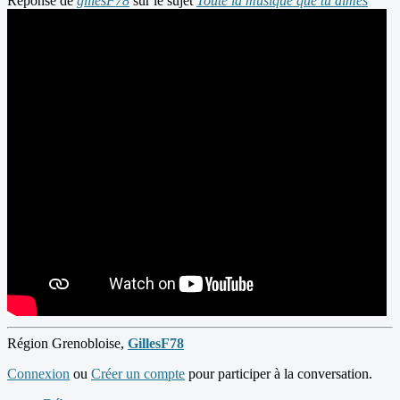
Réponse de
gillesF78
sur le sujet
Toute la musique que tu aimes
Région Grenobloise,
GillesF78
Connexion
ou
Créer un compte
pour participer à la conversation.