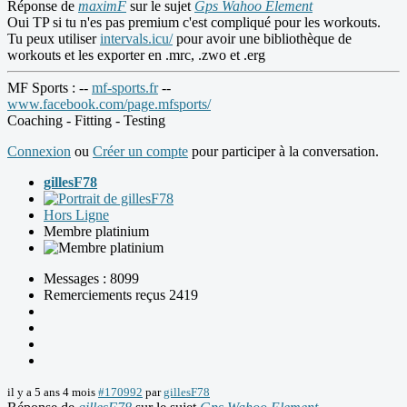
Réponse de
maximF
sur le sujet
Gps Wahoo Element
Oui TP si tu n'es pas premium c'est compliqué pour les workouts.
Tu peux utiliser
intervals.icu/
pour avoir une bibliothèque de
workouts et les exporter en .mrc, .zwo et .erg
MF Sports : --
mf-sports.fr
--
www.facebook.com/page.mfsports/
Coaching - Fitting - Testing
Connexion
ou
Créer un compte
pour participer à la conversation.
gillesF78
Hors Ligne
Membre platinium
Messages : 8099
Remerciements reçus 2419
il y a 5 ans 4 mois
#170992
par
gillesF78