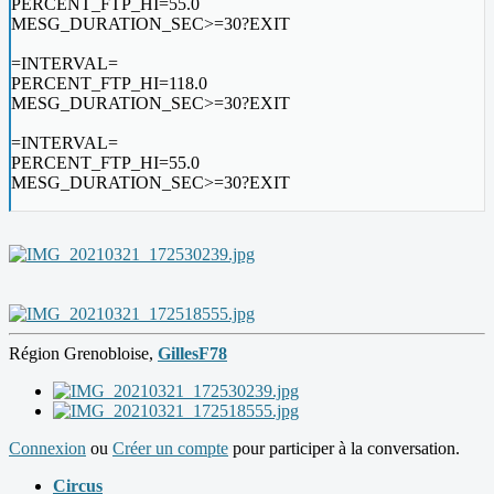
PERCENT_FTP_HI=55.0
MESG_DURATION_SEC>=30?EXIT
=INTERVAL=
PERCENT_FTP_HI=118.0
MESG_DURATION_SEC>=30?EXIT
=INTERVAL=
PERCENT_FTP_HI=55.0
MESG_DURATION_SEC>=30?EXIT
Région Grenobloise,
GillesF78
Connexion
ou
Créer un compte
pour participer à la conversation.
Circus