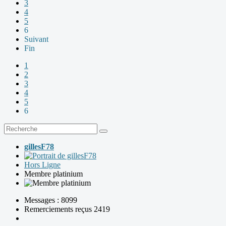
3
4
5
6
Suivant
Fin
1
2
3
4
5
6
gillesF78
Hors Ligne
Membre platinium
Messages : 8099
Remerciements reçus 2419