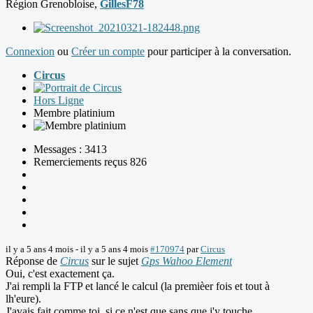
Région Grenobloise,
GillesF78
Connexion
ou
Créer un compte
pour participer à la conversation.
Circus
Hors Ligne
Membre platinium
Messages : 3413
Remerciements reçus 826
il y a 5 ans 4 mois
-
il y a 5 ans 4 mois
#170974
par
Circus
Réponse de
Circus
sur le sujet
Gps Wahoo Element
Oui, c'est exactement ça.
J'ai rempli la FTP et lancé le calcul (la premièer fois et tout à
lh'eure).
J'avais fait comme toi, si ce n'est que sans que j'y touche