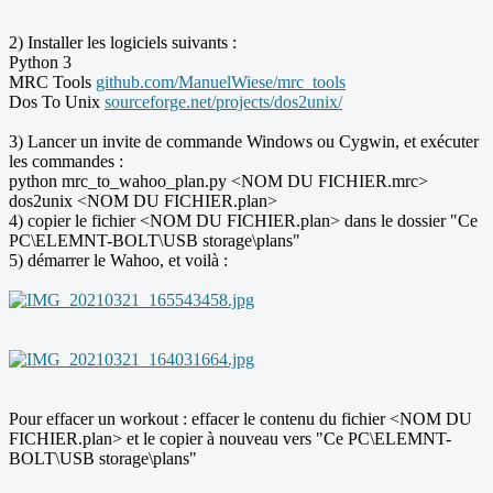
2) Installer les logiciels suivants :
Python 3
MRC Tools
github.com/ManuelWiese/mrc_tools
Dos To Unix
sourceforge.net/projects/dos2unix/
3) Lancer un invite de commande Windows ou Cygwin, et exécuter
les commandes :
python mrc_to_wahoo_plan.py <NOM DU FICHIER.mrc>
dos2unix <NOM DU FICHIER.plan>
4) copier le fichier <NOM DU FICHIER.plan> dans le dossier "Ce
PC\ELEMNT-BOLT\USB storage\plans"
5) démarrer le Wahoo, et voilà :
Pour effacer un workout : effacer le contenu du fichier <NOM DU
FICHIER.plan> et le copier à nouveau vers "Ce PC\ELEMNT-
BOLT\USB storage\plans"