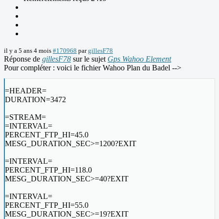
il y a 5 ans 4 mois
#170968
par
gillesF78
Réponse de
gillesF78
sur le sujet
Gps Wahoo Element
Pour compléter : voici le fichier Wahoo Plan du Badel -->
=HEADER=
DURATION=3472
=STREAM=
=INTERVAL=
PERCENT_FTP_HI=45.0
MESG_DURATION_SEC>=1200?EXIT
=INTERVAL=
PERCENT_FTP_HI=118.0
MESG_DURATION_SEC>=40?EXIT
=INTERVAL=
PERCENT_FTP_HI=55.0
MESG_DURATION_SEC>=19?EXIT