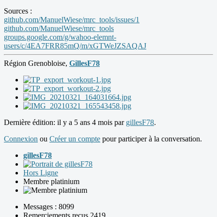
Sources :
github.com/ManuelWiese/mrc_tools/issues/1
github.com/ManuelWiese/mrc_tools
groups.google.com/g/wahoo-elemnt-
users/c/4EA7FRR85mQ/m/xGTWeJZSAQAJ
Région Grenobloise,
GillesF78
Dernière édition: il y a 5 ans 4 mois par
gillesF78
.
Connexion
ou
Créer un compte
pour participer à la conversation.
gillesF78
Hors Ligne
Membre platinium
Messages : 8099
Remerciements reçus 2419