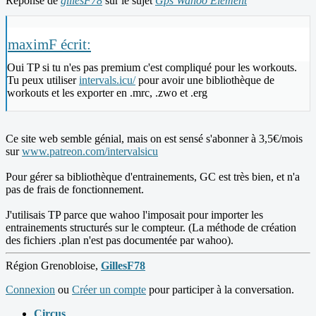
Réponse de
gillesF78
sur le sujet
Gps Wahoo Element
maximF écrit:
Oui TP si tu n'es pas premium c'est compliqué pour les workouts.
Tu peux utiliser
intervals.icu/
pour avoir une bibliothèque de
workouts et les exporter en .mrc, .zwo et .erg
Ce site web semble génial, mais on est sensé s'abonner à 3,5€/mois
sur
www.patreon.com/intervalsicu
Pour gérer sa bibliothèque d'entrainements, GC est très bien, et n'a
pas de frais de fonctionnement.
J'utilisais TP parce que wahoo l'imposait pour importer les
entrainements structurés sur le compteur. (La méthode de création
des fichiers .plan n'est pas documentée par wahoo).
Région Grenobloise,
GillesF78
Connexion
ou
Créer un compte
pour participer à la conversation.
Circus