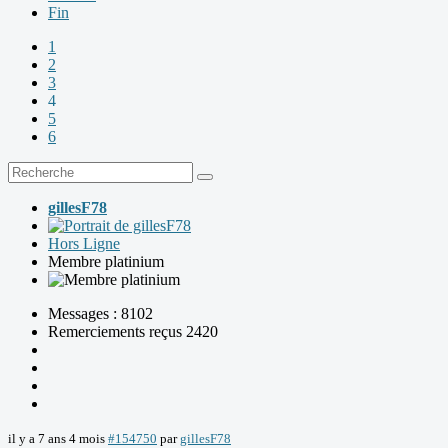
Fin
1
2
3
4
5
6
gillesF78
Hors Ligne
Membre platinium
Messages : 8102
Remerciements reçus 2420
il y a 7 ans 4 mois
#154750
par
gillesF78