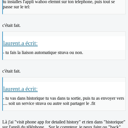
tu installes l'appli wahoo elemnt sur ton telephone, puis tout se
passe sur le tel:
c'était fait.
laurent.a écrit:
- tu fais la liaison automatique strava ou non.
c'ètait fait.
laurent.a écrit:
- tu vas dans historique tu vas dans ta sortie, puis tu as envoyer vers
.... soit un service strava ou autre soit partager le .fit
Là j'ai "visit phone app for detailed history" et rien dans "historique"
sur l'appli du téléphone... Sur le compteur, je peux faire ou "back"