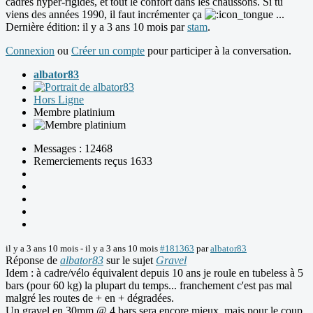
cadres hyper-rigides, et tout le confort dans les chaussons. Si tu
viens des années 1990, il faut incrémenter ça
...
Dernière édition: il y a 3 ans 10 mois par
stam
.
Connexion
ou
Créer un compte
pour participer à la conversation.
albator83
Hors Ligne
Membre platinium
Messages : 12468
Remerciements reçus 1633
il y a 3 ans 10 mois
-
il y a 3 ans 10 mois
#181363
par
albator83
Réponse de
albator83
sur le sujet
Gravel
Idem : à cadre/vélo équivalent depuis 10 ans je roule en tubeless à 5
bars (pour 60 kg) la plupart du temps... franchement c'est pas mal
malgré les routes de + en + dégradées.
Un gravel en 30mm @ 4 bars sera encore mieux, mais pour le coup