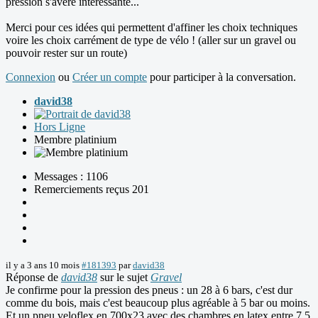
pression s'avère intéressante...
Merci pour ces idées qui permettent d'affiner les choix techniques
voire les choix carrément de type de vélo ! (aller sur un gravel ou
pouvoir rester sur un route)
Connexion
ou
Créer un compte
pour participer à la conversation.
david38
Hors Ligne
Membre platinium
Messages : 1106
Remerciements reçus 201
il y a 3 ans 10 mois
#181393
par
david38
Réponse de
david38
sur le sujet
Gravel
Je confirme pour la pression des pneus : un 28 à 6 bars, c'est dur
comme du bois, mais c'est beaucoup plus agréable à 5 bar ou moins.
Et un pneu veloflex en 700x23 avec des chambres en latex entre 7,5