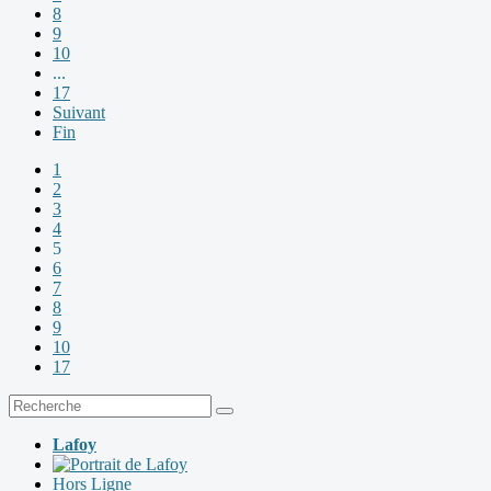
8
9
10
...
17
Suivant
Fin
1
2
3
4
5
6
7
8
9
10
17
Lafoy
Hors Ligne