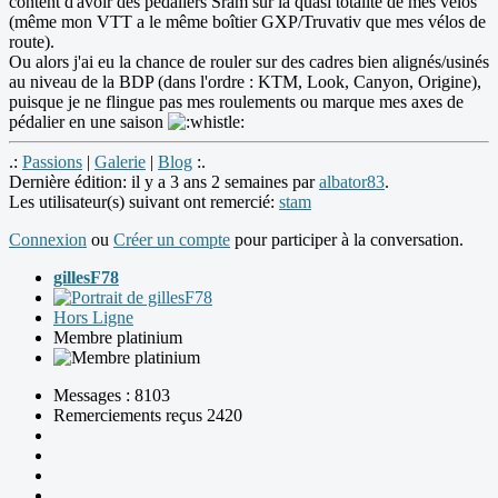
content d'avoir des pédaliers Sram sur la quasi totalité de mes vélos
(même mon VTT a le même boîtier GXP/Truvativ que mes vélos de
route).
Ou alors j'ai eu la chance de rouler sur des cadres bien alignés/usinés
au niveau de la BDP (dans l'ordre : KTM, Look, Canyon, Origine),
puisque je ne flingue pas mes roulements ou marque mes axes de
pédalier en une saison
.:
Passions
|
Galerie
|
Blog
:.
Dernière édition: il y a 3 ans 2 semaines par
albator83
.
Les utilisateur(s) suivant ont remercié:
stam
Connexion
ou
Créer un compte
pour participer à la conversation.
gillesF78
Hors Ligne
Membre platinium
Messages : 8103
Remerciements reçus 2420