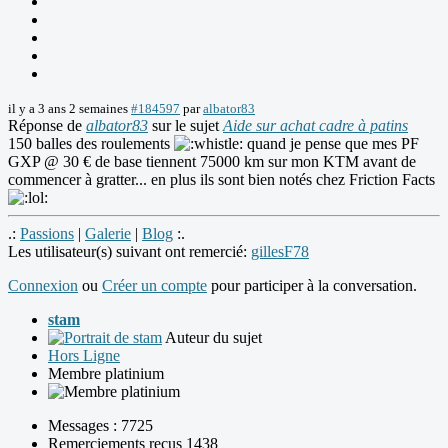
il y a 3 ans 2 semaines
#184597
par
albator83
Réponse de
albator83
sur le sujet
Aide sur achat cadre à patins
150 balles des roulements
quand je pense que mes PF
GXP @ 30 € de base tiennent 75000 km sur mon KTM avant de
commencer à gratter... en plus ils sont bien notés chez Friction Facts
.:
Passions
|
Galerie
|
Blog
:.
Les utilisateur(s) suivant ont remercié:
gillesF78
Connexion
ou
Créer un compte
pour participer à la conversation.
stam
Auteur du sujet
Hors Ligne
Membre platinium
Messages : 7725
Remerciements reçus 1438