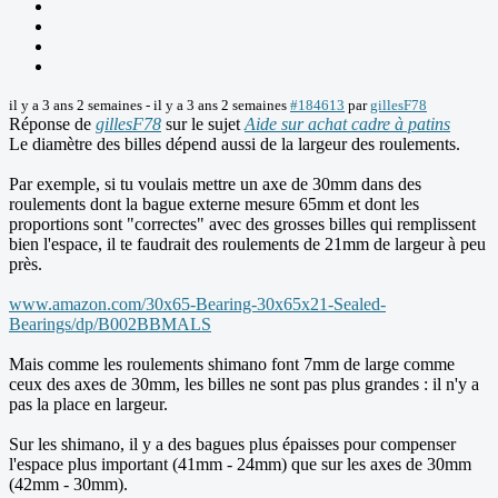
il y a 3 ans 2 semaines
-
il y a 3 ans 2 semaines
#184613
par
gillesF78
Réponse de
gillesF78
sur le sujet
Aide sur achat cadre à patins
Le diamètre des billes dépend aussi de la largeur des roulements.
Par exemple, si tu voulais mettre un axe de 30mm dans des
roulements dont la bague externe mesure 65mm et dont les
proportions sont "correctes" avec des grosses billes qui remplissent
bien l'espace, il te faudrait des roulements de 21mm de largeur à peu
près.
www.amazon.com/30x65-Bearing-30x65x21-Sealed-
Bearings/dp/B002BBMALS
Mais comme les roulements shimano font 7mm de large comme
ceux des axes de 30mm, les billes ne sont pas plus grandes : il n'y a
pas la place en largeur.
Sur les shimano, il y a des bagues plus épaisses pour compenser
l'espace plus important (41mm - 24mm) que sur les axes de 30mm
(42mm - 30mm).