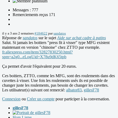
Messages : 777
Remerciements reçus 171
il y a 3 ans 2 semaines
#184622
par
sandatos
Réponse de
sandatos
sur le sujet
Aide sur achat cadre à patins
Salut. Si jamais les boitiers "press fit à visser" type MFG existent
maintenant en version "chinoise" chez ZTTO par exemple.
fr.aliexpress.com/item/32827830250.html?
spm=a2g0...eLogUid=X78u9dK65tpb
Ça permet d'avoir l'équivalent pour 20 euros.
Ces boitiers, ZTTO, comme les MFG, sont des roulements dans des
cuvettes à visser. Une fois les roulements usés ils est possible de
changer juste les roulements, pas besoin de changer les cuvettes.
Les utilisateur(s) suivant ont remercié:
albator83
,
gillesF78
Connexion
ou
Créer un compte
pour participer à la conversation.
gillesF78
Hors Ligne