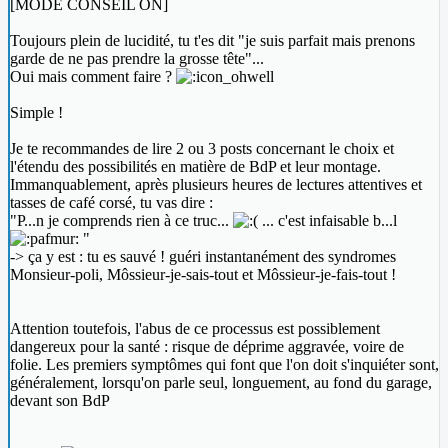
[MODE CONSEIL ON]
Toujours plein de lucidité, tu t'es dit "je suis parfait mais prenons
garde de ne pas prendre la grosse tête"...
Oui mais comment faire ?
Simple !
Je te recommandes de lire 2 ou 3 posts concernant le choix et
l'étendu des possibilités en matière de BdP et leur montage.
Immanquablement, après plusieurs heures de lectures attentives et
tasses de café corsé, tu vas dire :
"P...n je comprends rien à ce truc...
... c'est infaisable b...l
"
-> ça y est : tu es sauvé ! guéri instantanément des syndromes
Monsieur-poli, Môssieur-je-sais-tout et Môssieur-je-fais-tout !
Attention toutefois, l'abus de ce processus est possiblement
dangereux pour la santé : risque de déprime aggravée, voire de
folie. Les premiers symptômes qui font que l'on doit s'inquiéter sont,
généralement, lorsqu'on parle seul, longuement, au fond du garage,
devant son BdP