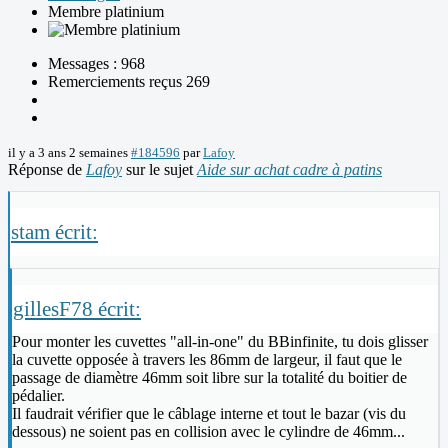
Membre platinium
Messages : 968
Remerciements reçus 269
il y a 3 ans 2 semaines
#184596
par
Lafoy
Réponse de
Lafoy
sur le sujet
Aide sur achat cadre à patins
stam écrit:
gillesF78 écrit:
Pour monter les cuvettes "all-in-one" du BBinfinite, tu dois glisser
la cuvette opposée à travers les 86mm de largeur, il faut que le
passage de diamètre 46mm soit libre sur la totalité du boitier de
pédalier.
Il faudrait vérifier que le câblage interne et tout le bazar (vis du
dessous) ne soient pas en collision avec le cylindre de 46mm...