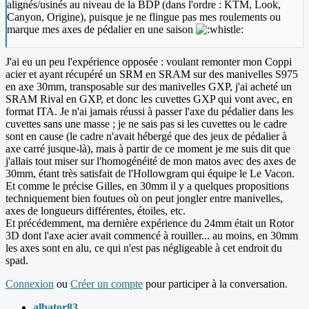
alignés/usinés au niveau de la BDP (dans l'ordre : KTM, Look,
Canyon, Origine), puisque je ne flingue pas mes roulements ou
marque mes axes de pédalier en une saison
J'ai eu un peu l'expérience opposée : voulant remonter mon Coppi
acier et ayant récupéré un SRM en SRAM sur des manivelles S975
en axe 30mm, transposable sur des manivelles GXP, j'ai acheté un
SRAM Rival en GXP, et donc les cuvettes GXP qui vont avec, en
format ITA. Je n'ai jamais réussi à passer l'axe du pédalier dans les
cuvettes sans une masse ; je ne sais pas si les cuvettes ou le cadre
sont en cause (le cadre n'avait hébergé que des jeux de pédalier à
axe carré jusque-là), mais à partir de ce moment je me suis dit que
j'allais tout miser sur l'homogénéité de mon matos avec des axes de
30mm, étant très satisfait de l'Hollowgram qui équipe le Le Vacon.
Et comme le précise Gilles, en 30mm il y a quelques propositions
techniquement bien foutues où on peut jongler entre manivelles,
axes de longueurs différentes, étoiles, etc.
Et précédemment, ma dernière expérience du 24mm était un Rotor
3D dont l'axe acier avait commencé à rouiller... au moins, en 30mm
les axes sont en alu, ce qui n'est pas négligeable à cet endroit du
spad.
Connexion
ou
Créer un compte
pour participer à la conversation.
albator83