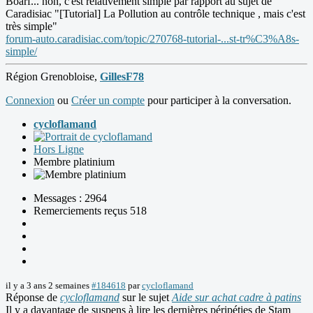
Boarf... non, c'est relativement simple par rapport au sujet de
Caradisiac "[Tutorial] La Pollution au contrôle technique , mais c'est
très simple"
forum-auto.caradisiac.com/topic/270768-tutorial-...st-tr%C3%A8s-
simple/
Région Grenobloise,
GillesF78
Connexion
ou
Créer un compte
pour participer à la conversation.
cycloflamand
Hors Ligne
Membre platinium
Messages : 2964
Remerciements reçus 518
il y a 3 ans 2 semaines
#184618
par
cycloflamand
Réponse de
cycloflamand
sur le sujet
Aide sur achat cadre à patins
Il y a davantage de suspens à lire les dernières péripéties de Stam