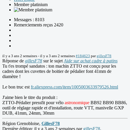
Membre platinium
Messages : 8103
Remerciements reçus 2420
il y a 3 ans 2 semaines
-
il y a 3 ans 2 semaines
#184623
par
gillesF78
Réponse de
gillesF78
sur le sujet
Aide sur achat cadre à patins
Tu t'es trompé sandatos : ton machin ZTTO est conçu pour les
cadres dont les cuvettes de boitier de pédalier font 41mm de
diamètre !
Le bon truc est
fr.aliexpress.com/item/1005003633979526.html
J'aime bien le titre du produit :
ZTTO-Pédalier pressfit pour vélo
astronomique
BB92 BB90 BB86,
outil de réglage rapide et d'installation, route VTT, manivelle GXP
DUB, 41mm, 24mm, 30mm
Région Grenobloise,
GillesF78
Dernière édition: il y a 3 ans 2 semaines par
gillesF78
.