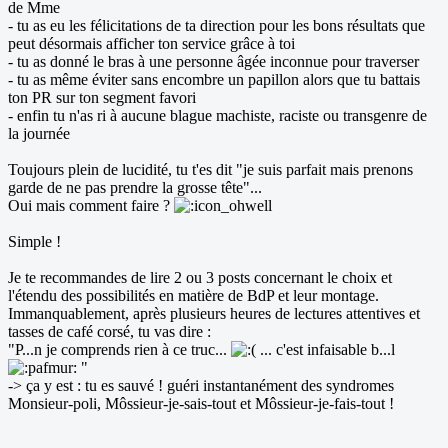
de Mme
- tu as eu les félicitations de ta direction pour les bons résultats que
peut désormais afficher ton service grâce à toi
- tu as donné le bras à une personne âgée inconnue pour traverser
- tu as même éviter sans encombre un papillon alors que tu battais
ton PR sur ton segment favori
- enfin tu n'as ri à aucune blague machiste, raciste ou transgenre de
la journée
Toujours plein de lucidité, tu t'es dit "je suis parfait mais prenons
garde de ne pas prendre la grosse tête"...
Oui mais comment faire ?
Simple !
Je te recommandes de lire 2 ou 3 posts concernant le choix et
l'étendu des possibilités en matière de BdP et leur montage.
Immanquablement, après plusieurs heures de lectures attentives et
tasses de café corsé, tu vas dire :
"P...n je comprends rien à ce truc...
... c'est infaisable b...l
"
-> ça y est : tu es sauvé ! guéri instantanément des syndromes
Monsieur-poli, Môssieur-je-sais-tout et Môssieur-je-fais-tout !