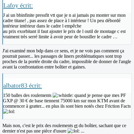
Lafoy écrit:
J ai un bbinfinite pressfit vtt que je n ai jamais pu monter sur mon
cadre titane! , pas assez de place à l intérieur ! Un peu débordé
intérieur intérieur dans le cadre l empêche
au prix exorbitant il faut ajouter le prix de l outil de montage c est
vraiment très serré limite à avoir peur de bousiller le cadre …
J'ai examiné mon bdp dans ce sens, et je ne vois pas comment ça
pourrait passer... les passages de liners problématiques sont trop
proches de la portée droite du cadre, impossible de donner de l'angle
avant la confrontation entre boîtier et gaines.
albator83 écrit:
150 balles des roulements
quand je pense que mes PF
GXP @ 30 € de base tiennent 75000 km sur mon KTM avant de
commencer à gratter... en plus ils sont bien notés chez Friction Facts
Mais non, c'est le prix des roulements
et
du boîtier, sachant que ce
dernier n'est pas une pièce d'usure
...