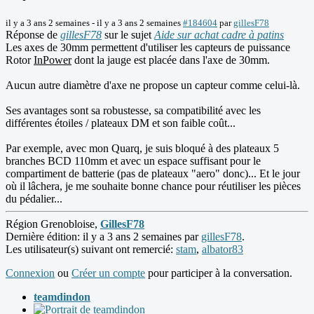
il y a 3 ans 2 semaines
-
il y a 3 ans 2 semaines
#184604
par
gillesF78
Réponse de
gillesF78
sur le sujet
Aide sur achat cadre à patins
Les axes de 30mm permettent d'utiliser les capteurs de puissance
Rotor
InPower
dont la jauge est placée dans l'axe de 30mm.
Aucun autre diamètre d'axe ne propose un capteur comme celui-là.
Ses avantages sont sa robustesse, sa compatibilité avec les
différentes étoiles / plateaux DM et son faible coût...
Par exemple, avec mon Quarq, je suis bloqué à des plateaux 5
branches BCD 110mm et avec un espace suffisant pour le
compartiment de batterie (pas de plateaux "aero" donc)... Et le jour
où il lâchera, je me souhaite bonne chance pour réutiliser les pièces
du pédalier...
Région Grenobloise,
GillesF78
Dernière édition: il y a 3 ans 2 semaines par
gillesF78
.
Les utilisateur(s) suivant ont remercié:
stam
,
albator83
Connexion
ou
Créer un compte
pour participer à la conversation.
teamdindon