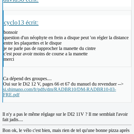
cyclo13 écrit:
bonsoir
question d'un néophyte en frein a disque peut 'on régler la distance
entre les plaquettes et le disque
je ne parle pas de rapprocher la manette du cintre
c'est pour avoir moins de course a la manette
merci
Ca dépend des groupes....
Oui sur le Di2 12 V, pages 66 et 67 du manuel du revenduer -->
si.shimano.com/fr/pdfs/dm/RADBR10/DM-RADBR10-03-
FRE.pdf
Il n'y a pas le même réglage sur le DI2 11V ? Il me semblait l'avoir
fait jadis....
Bon ok, le vélo c'est bien, mais rien de tel qu'une bonne pizza après