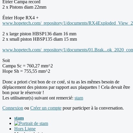
Étrier Campa record
2 x Pistons diam 22mm
Étrier Hope RX4 +
www.hopetech.com/_repository/1/documents/RX4Exploded_View_2
2 x large piston HBSP136 diam 16 mm
2 x small piston HBSP135 diam 15 mm
www.hopetech.com/_repository/1/documents/01.Brak...ok_2020_com
Soit
Campa Sc = 760,27 mm^2
Hope Sh = 755,55 mm^2
Donc a priori c'est bon de ce coté, si tu as les mêmes besoin de
déplacement des pistons par rapport aux plaquettes ! Cela devait être
bon pour le réservoir !
Les utilisateur(s) suivant ont remercié:
stam
Connexion
ou
Créer un compte
pour participer à la conversation.
stam
Hors Ligne