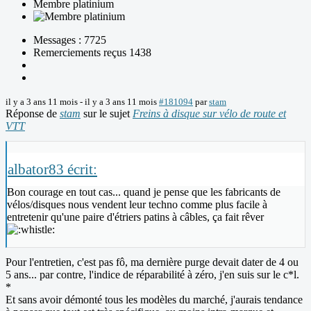
Membre platinium
Messages : 7725
Remerciements reçus 1438
il y a 3 ans 11 mois
-
il y a 3 ans 11 mois
#181094
par
stam
Réponse de
stam
sur le sujet
Freins à disque sur vélo de route et
VTT
albator83 écrit:
Bon courage en tout cas... quand je pense que les fabricants de
vélos/disques nous vendent leur techno comme plus facile à
entretenir qu'une paire d'étriers patins à câbles, ça fait rêver
Pour l'entretien, c'est pas fô, ma dernière purge devait dater de 4 ou
5 ans... par contre, l'indice de réparabilité à zéro, j'en suis sur le c*l.
*
Et sans avoir démonté tous les modèles du marché, j'aurais tendance