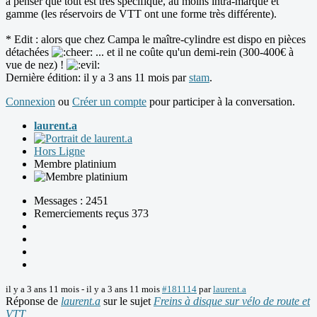
à penser que tout est très spécifique, au moins intra-marque et
gamme (les réservoirs de VTT ont une forme très différente).
* Edit : alors que chez Campa le maître-cylindre est dispo en pièces
détachées
... et il ne coûte qu'un demi-rein (300-400€ à
vue de nez) !
Dernière édition: il y a 3 ans 11 mois par
stam
.
Connexion
ou
Créer un compte
pour participer à la conversation.
laurent.a
Hors Ligne
Membre platinium
Messages : 2451
Remerciements reçus 373
il y a 3 ans 11 mois
-
il y a 3 ans 11 mois
#181114
par
laurent.a
Réponse de
laurent.a
sur le sujet
Freins à disque sur vélo de route et
VTT