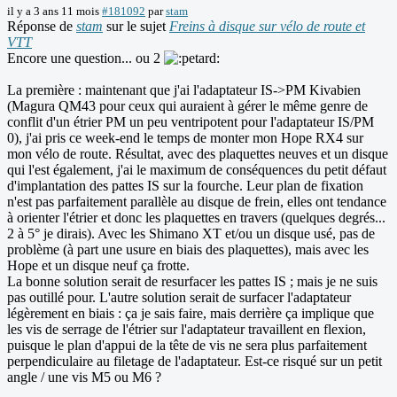
il y a 3 ans 11 mois
#181092
par
stam
Réponse de
stam
sur le sujet
Freins à disque sur vélo de route et
VTT
Encore une question... ou 2
La première : maintenant que j'ai l'adaptateur IS->PM Kivabien
(Magura QM43 pour ceux qui auraient à gérer le même genre de
conflit d'un étrier PM un peu ventripotent pour l'adaptateur IS/PM
0), j'ai pris ce week-end le temps de monter mon Hope RX4 sur
mon vélo de route. Résultat, avec des plaquettes neuves et un disque
qui l'est également, j'ai le maximum de conséquences du petit défaut
d'implantation des pattes IS sur la fourche. Leur plan de fixation
n'est pas parfaitement parallèle au disque de frein, elles ont tendance
à orienter l'étrier et donc les plaquettes en travers (quelques degrés...
2 à 5° je dirais). Avec les Shimano XT et/ou un disque usé, pas de
problème (à part une usure en biais des plaquettes), mais avec les
Hope et un disque neuf ça frotte.
La bonne solution serait de resurfacer les pattes IS ; mais je ne suis
pas outillé pour. L'autre solution serait de surfacer l'adaptateur
légèrement en biais : ça je sais faire, mais derrière ça implique que
les vis de serrage de l'étrier sur l'adaptateur travaillent en flexion,
puisque le plan d'appui de la tête de vis ne sera plus parfaitement
perpendiculaire au filetage de l'adaptateur. Est-ce risqué sur un petit
angle / une vis M5 ou M6 ?