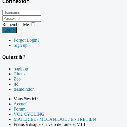
Connexion
Remember Me
Log in
Forgot Login?
Sign up
Qui est là ?
papipop
Circus
Zeo
jfd_
teamdindon
Vous êtes ici :
Accueil
Forum
VO2 CYCLING
MATERIEL / MECANIQUE / ENTRETIEN
Freins à disque sur vélo de route et VTT