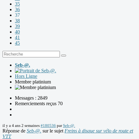
35
36
37
38
39
40
41
45
Seb-@.
Hors Ligne
Membre platinium
Messages : 2849
Remerciements reçus 70
il y a 4 ans 2 semaines
#180536
par
Seb-@.
Réponse de
Seb-@.
sur le sujet
Freins à disque sur vélo de route et
VTT