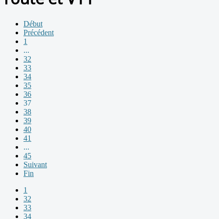
Début
Précédent
1
...
32
33
34
35
36
37
38
39
40
41
...
45
Suivant
Fin
1
32
33
34