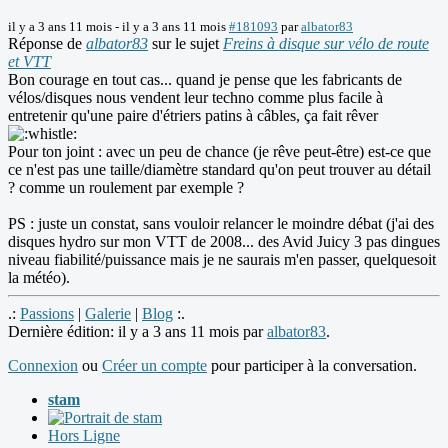
il y a 3 ans 11 mois
-
il y a 3 ans 11 mois
#181093
par
albator83
Réponse de
albator83
sur le sujet
Freins à disque sur vélo de route
et VTT
Bon courage en tout cas... quand je pense que les fabricants de
vélos/disques nous vendent leur techno comme plus facile à
entretenir qu'une paire d'étriers patins à câbles, ça fait rêver
Pour ton joint : avec un peu de chance (je rêve peut-être) est-ce que
ce n'est pas une taille/diamètre standard qu'on peut trouver au détail
? comme un roulement par exemple ?
PS : juste un constat, sans vouloir relancer le moindre débat (j'ai des
disques hydro sur mon VTT de 2008... des Avid Juicy 3 pas dingues
niveau fiabilité/puissance mais je ne saurais m'en passer, quelquesoit
la météo).
.:
Passions
|
Galerie
|
Blog
:.
Dernière édition: il y a 3 ans 11 mois par
albator83
.
Connexion
ou
Créer un compte
pour participer à la conversation.
stam
Hors Ligne