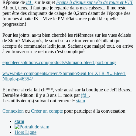
Réponse de
jfd_
sur le sujet
Freins à disque sur vélo de route et VTT
Ah oui, tiens, il faut que je regarde dans mes caisses... Il me reste
peut-être des clinquants de calage de 0,2mm datant de l'époque des
fourches à patte IS... Vive le PM /Flat sur ce point là : quelle
progression!
Pour les joints, as-tu bien cherché les références sur les vues éclatés
de Shim? Mais après, le souci sera de trouver un détaillant qui
accepte de commander ledit joint. Sachant que malgré tout, on arrive
à en trouver sur le net mais c'est compliqué.
epicbleedsolutions.com/products/shimano-bleed-port-orings
www.bike-components.de/en/Shimano/Seal-for-XTR-X...Bleed-
Nipple-p46354/
Et même si cela fait ch***, voir aussi sur la boutique de Jeff Bezos...
Dernière édition: il y a 3 ans 11 mois par
jfd_
.
Les utilisateur(s) suivant ont remercié:
stam
Connexion
ou
Créer un compte
pour participer à la conversation.
stam
Hors Ligne