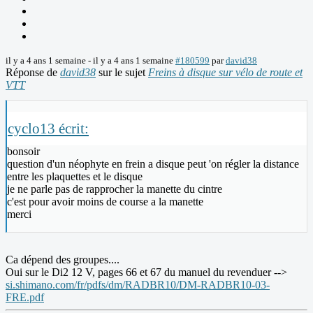
il y a 4 ans 1 semaine
-
il y a 4 ans 1 semaine
#180599
par
david38
Réponse de
david38
sur le sujet
Freins à disque sur vélo de route et
VTT
cyclo13 écrit:
bonsoir
question d'un néophyte en frein a disque peut 'on régler la distance
entre les plaquettes et le disque
je ne parle pas de rapprocher la manette du cintre
c'est pour avoir moins de course a la manette
merci
Ca dépend des groupes....
Oui sur le Di2 12 V, pages 66 et 67 du manuel du revenduer -->
si.shimano.com/fr/pdfs/dm/RADBR10/DM-RADBR10-03-
FRE.pdf