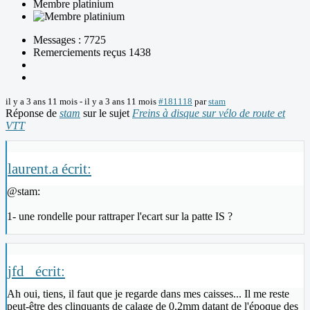
Membre platinium
Messages : 7725
Remerciements reçus 1438
il y a 3 ans 11 mois
-
il y a 3 ans 11 mois
#181118
par
stam
Réponse de
stam
sur le sujet
Freins à disque sur vélo de route et
VTT
laurent.a écrit:
@stam:
1- une rondelle pour rattraper l'ecart sur la patte IS ?
jfd_ écrit:
Ah oui, tiens, il faut que je regarde dans mes caisses... Il me reste
peut-être des clinquants de calage de 0,2mm datant de l'époque des