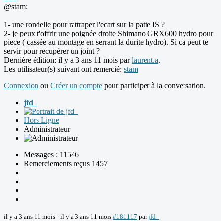
@stam:
1- une rondelle pour rattraper l'ecart sur la patte IS ?
2- je peux t'offrir une poignée droite Shimano GRX600 hydro pour
piece ( cassée au montage en serrant la durite hydro). Si ca peut te
servir pour recupérer un joint ?
Dernière édition: il y a 3 ans 11 mois par
laurent.a
.
Les utilisateur(s) suivant ont remercié:
stam
Connexion
ou
Créer un compte
pour participer à la conversation.
jfd_
Hors Ligne
Administrateur
Messages : 11546
Remerciements reçus 1457
il y a 3 ans 11 mois
-
il y a 3 ans 11 mois
#181117
par
jfd_