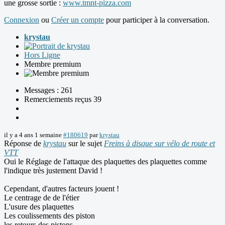
une grosse sortie :
www.tmnt-pizza.com
Connexion
ou
Créer un compte
pour participer à la conversation.
krystau
Hors Ligne
Membre premium
Messages : 261
Remerciements reçus 39
il y a 4 ans 1 semaine
#180619
par
krystau
Réponse de
krystau
sur le sujet
Freins à disque sur vélo de route et
VTT
Oui le Réglage de l'attaque des plaquettes des plaquettes comme
l'indique très justement David !
Cependant, d'autres facteurs jouent !
Le centrage de de l'étier
L'usure des plaquettes
Les coulissements des piston
les retours des pistons