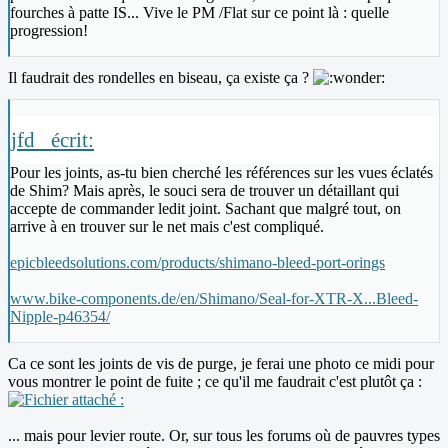
fourches à patte IS... Vive le PM /Flat sur ce point là : quelle
progression!
Il faudrait des rondelles en biseau, ça existe ça ?
jfd_ écrit:
Pour les joints, as-tu bien cherché les références sur les vues éclatés
de Shim? Mais après, le souci sera de trouver un détaillant qui
accepte de commander ledit joint. Sachant que malgré tout, on
arrive à en trouver sur le net mais c'est compliqué.
epicbleedsolutions.com/products/shimano-bleed-port-orings
www.bike-components.de/en/Shimano/Seal-for-XTR-X...Bleed-
Nipple-p46354/
Ca ce sont les joints de vis de purge, je ferai une photo ce midi pour
vous montrer le point de fuite ; ce qu'il me faudrait c'est plutôt ça :
... mais pour levier route. Or, sur tous les forums où de pauvres types